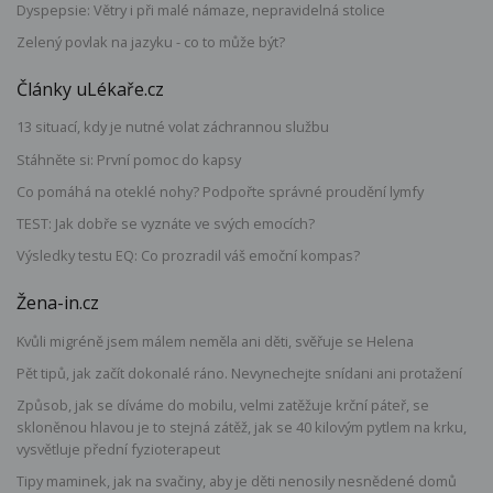
Dyspepsie: Větry i při malé námaze, nepravidelná stolice
Zelený povlak na jazyku - co to může být?
Články uLékaře.cz
13 situací, kdy je nutné volat záchrannou službu
Stáhněte si: První pomoc do kapsy
Co pomáhá na oteklé nohy? Podpořte správné proudění lymfy
TEST: Jak dobře se vyznáte ve svých emocích?
Výsledky testu EQ: Co prozradil váš emoční kompas?
Žena-in.cz
Kvůli migréně jsem málem neměla ani děti, svěřuje se Helena
Pět tipů, jak začít dokonalé ráno. Nevynechejte snídani ani protažení
Způsob, jak se díváme do mobilu, velmi zatěžuje krční páteř, se
skloněnou hlavou je to stejná zátěž, jak se 40 kilovým pytlem na krku,
vysvětluje přední fyzioterapeut
Tipy maminek, jak na svačiny, aby je děti nenosily nesnědené domů