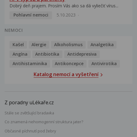
Dobrý deň prajem. Prosím Vás ako sa dá vyliečiť vírus...
Pohlavní nemoci
5.10.2023
NEMOCI
Kašel
Alergie
Alkoholismus
Analgetika
Angína
Antibiotika
Antidepresiva
Antihistaminika
Antikoncepce
Antivirotika
Katalog nemocí a vyšetření
Z poradny uLékaře.cz
Stále se zvětšující bradavka
Co znamená nehomogenní struktura jater?
Občasné píchnutí pod žebry