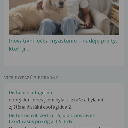
Inovativní léčba myastenie – naděje pro ty,
kteří ji...
VÍCE DOTAZŮ Z PORADNY
Distální esofagitida
dobrý den, dnes jsem byla u lékaře a byla mi
zjištěna distální esofagitida 2...
Distensio col. vert p. LS, blok. postavení
L3/S1,casus pro dg art SI I. dx.