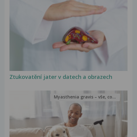
Ztukovatění jater v datech a obrazech
Myasthenia gravis – vše, co...