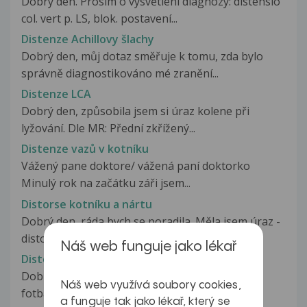
Dobrý den. Prosím o vysvětlení diagnozy: distensio
col. vert p. LS, blok. postavení...
Distenze Achillovy šlachy
Dobrý den, můj dotaz směřuje k tomu, zda bylo
správně diagnostikováno mé zranění...
Distenze LCA
Dobrý den, způsobila jsem si úraz kolene při
lyžování. Dle MR: Přední zkřížený...
Distenze vazů v kotníku
Vážený pane doktore/ vážená paní doktorko
Minulý rok na začátku záři jsem...
Distorse kotníku a nártu
Dobrý den, ráda bych se poradila. Měla jsem úraz -
distorsi kotníku a nártu....
Náš web funguje jako lékař
Distorsio cubiti I. sin.
Dobrý den,v sobotu 27.5. jsem utrpěla pád při
Náš web využívá soubory cookies,
fotbale na nataženou levou ruku....
a funguje tak jako lékař, který se