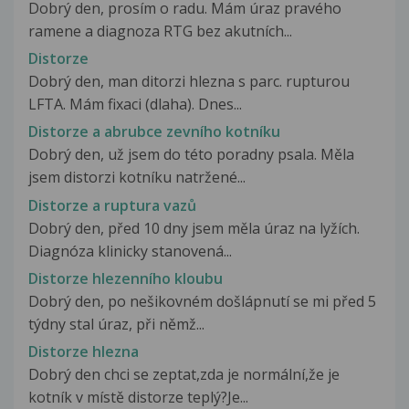
Dobrý den, prosím o radu. Mám úraz pravého
ramene a diagnoza RTG bez akutních...
Distorze
Dobrý den, man ditorzi hlezna s parc. rupturou
LFTA. Mám fixaci (dlaha). Dnes...
Distorze a abrubce zevního kotníku
Dobrý den, už jsem do této poradny psala. Měla
jsem distorzi kotníku natržené...
Distorze a ruptura vazů
Dobrý den, před 10 dny jsem měla úraz na lyžích.
Diagnóza klinicky stanovená...
Distorze hlezenního kloubu
Dobrý den, po nešikovném došlápnutí se mi před 5
týdny stal úraz, při němž...
Distorze hlezna
Dobrý den chci se zeptat,zda je normální,že je
kotník v místě distorze teplý?Je...