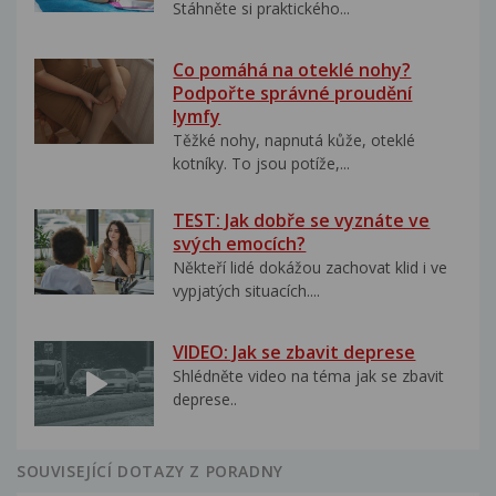
Stáhněte si praktického...
Co pomáhá na oteklé nohy?
Podpořte správné proudění
lymfy
Těžké nohy, napnutá kůže, oteklé
kotníky. To jsou potíže,...
TEST: Jak dobře se vyznáte ve
svých emocích?
Někteří lidé dokážou zachovat klid i ve
vypjatých situacích....
VIDEO: Jak se zbavit deprese
Shlédněte video na téma jak se zbavit
deprese..
SOUVISEJÍCÍ DOTAZY Z PORADNY