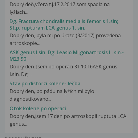
Dobrý deň,včera t.j.17.2.2017 som spadla na
lyžiach...
Dg. Fractura chondralis medialis femoris 1.sin;
St.p. rupturam LCA genus 1. sin.
Dobrý den, byla mi po úraze (3/2017) provedena
artroskopie...
ASK genus I.sin. Dg: Leasio MI,gonartrosis I . sin.-
M23.90
Dobrý den. Jsem po operaci 31.10.16ASK genus
I.sin. Dg:...
Stav po distorzi kolene- léčba
Dobrý den, po pádu na lyžích mi bylo
diagnostikováno...
Otok kolene po operaci
Dobry den,jsem 17 den po artroskopii ruptuta LCA
genus...