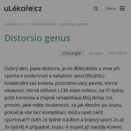
Menu
uLékaře.cz
Poradna lékaře
distorsio genus
Distorsio genus
Chirurgie
Zuzana
24.5.2014
Dobrý den, pane doktore, je mi 40let,došlo u mne při
sportu k podvrtnutí a natažení -post.(fib.)(tib.)
kolaterální vaz kolena, postranní vazy pevné, mírná
viklavost, mírná citlivost LCM-mám ortézu, na tři týdny,
poté kontrola a zřejmě rehabilitace.Můj dotaz zní,
prosím, jaké máte zkušenosti, za jak dlouho po úrazu,
pokud je vše bez komplikací, můžu opet začít
sportovat?? (běh 2x týdně cca 8km a bojový sport 2x až
3x týdně) A případně, budu -li muset již navždy koleno