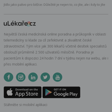
Jídlo jako palivo pro běžce: Důležité je nejen to, co jíte, ale i kdy to jíte
Největší česká medicínská online poradna a průkopník v oblasti
telemedicíny si klade za cíl zefektivnit a zkvalitnit české
zdravotnictví. Tým více jak 300 lékařů včetně desítek specialistů
obslouží průměrně 2 500 uživatelů měsíčně. Poradna je
pacientům k dispozici 24 hodin 7 dní v týdnu nejen na webu, ale i
přes mobilní aplikaci.
Stáhněte si mobilní aplikaci