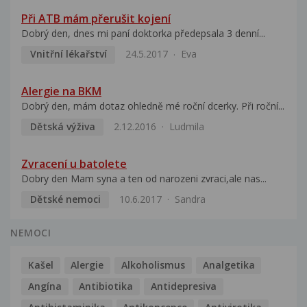
Při ATB mám přerušit kojení
Dobrý den, dnes mi paní doktorka předepsala 3 denní...
Vnitřní lékařství
24.5.2017
Eva
Alergie na BKM
Dobrý den, mám dotaz ohledně mé roční dcerky. Při roční...
Dětská výživa
2.12.2016
Ludmila
Zvracení u batolete
Dobry den Mam syna a ten od narozeni zvraci,ale nas...
Dětské nemoci
10.6.2017
Sandra
NEMOCI
Kašel
Alergie
Alkoholismus
Analgetika
Angína
Antibiotika
Antidepresiva