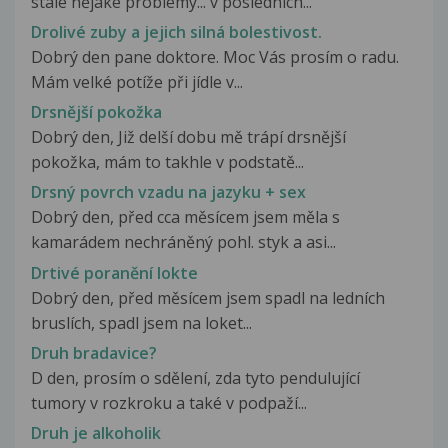
stále nějaké problémy... v posledních...
Drolivé zuby a jejich silná bolestivost.
Dobrý den pane doktore. Moc Vás prosím o radu.
Mám velké potíže při jídle v...
Drsnější pokožka
Dobrý den, Již delší dobu mě trápí drsnější
pokožka, mám to takhle v podstatě...
Drsný povrch vzadu na jazyku + sex
Dobrý den, před cca měsícem jsem měla s
kamarádem nechráněný pohl. styk a asi...
Drtivé poranění lokte
Dobrý den, před měsícem jsem spadl na ledních
bruslích, spadl jsem na loket...
Druh bradavice?
D den, prosím o sdělení, zda tyto pendulující
tumory v rozkroku a také v podpaží...
Druh je alkoholik