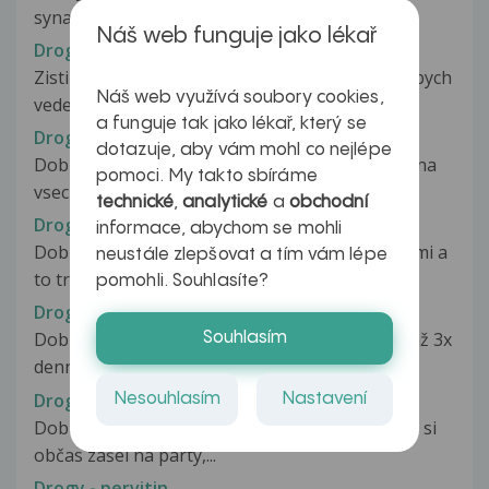
syna,ktorý v minulosti užíval...
Náš web funguje jako lékař
Drogy
Zistila jsem ze muj partnerbere drogy a chtela bych
Náš web využívá soubory cookies,
vedet v jakym je stadiu....
a funguje tak jako lékař, který se
Drogy
dotazuje, aby vám mohl co nejlépe
Dobrý den, mám dotaz ohledně krevních testu na
pomoci. My takto sbíráme
vsechny drogy. Kdyz jsem pozila...
technické
,
analytické
a
obchodní
Drogy
informace, abychom se mohli
Dobry den, vcera jsem experimentoval s drogami a
neustále zlepšovat a tím vám lépe
to trochu pervitinu a kokainu....
pomohli. Souhlasíte?
Drogy
Dobrý den, jsem aktivní uživatel marihuany (1 až 3x
Souhlasím
denně). V blízké době budu...
Drogy
Nesouhlasím
Nastavení
Dobrý den, je mi 26 let. Asi před dvěmi lety jsem si
občas zašel na párty,...
Drogy - pervitin