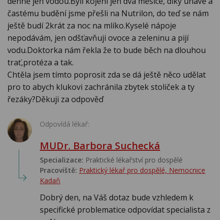
denně jen vodou.Byli kojeni jen dva měsíce, díky únavě a
častému budění jsme přešli na Nutrilon, do teď se nám
ještě budí 2krát za noc na mlíko.Kyselé nápoje
nepodávám, jen odšťavňuji ovoce a zeleninu a pijí
vodu.Doktorka nám řekla že to bude běch na dlouhou
trať,protéza a tak.
Chtěla jsem tímto poprosit zda se dá ještě něco udělat
pro to abych klukovi zachránila zbytek stoliček a ty
řezáky?Děkuji za odpověď
Odpovídá lékař:
MUDr. Barbora Suchecká
Specializace:
Praktické lékařství pro dospělé
Pracoviště:
Praktický lékař pro dospělé, Nemocnice
Kadaň
Dobrý den, na Váš dotaz bude vzhledem k
specifické problematice odpovídat specialista z