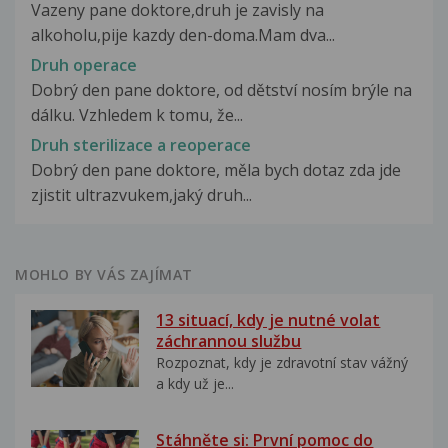
Vazeny pane doktore,druh je zavisly na
alkoholu,pije kazdy den-doma.Mam dva...
Druh operace
Dobrý den pane doktore, od dětství nosím brýle na
dálku. Vzhledem k tomu, že...
Druh sterilizace a reoperace
Dobrý den pane doktore, měla bych dotaz zda jde
zjistit ultrazvukem,jaký druh...
MOHLO BY VÁS ZAJÍMAT
13 situací, kdy je nutné volat
záchrannou službu
Rozpoznat, kdy je zdravotní stav vážný
a kdy už je...
Stáhněte si: První pomoc do