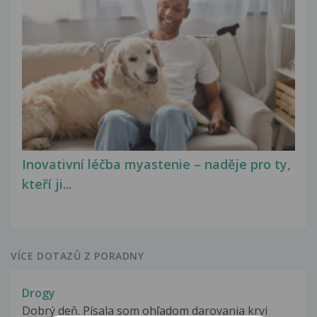
Inovativní léčba myastenie – naděje pro ty,
kteří ji...
VÍCE DOTAZŮ Z PORADNY
Drogy
Dobrý deň. Písala som ohľadom darovania krvi