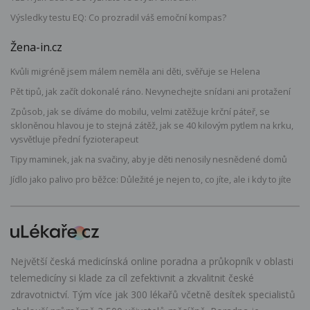
Výsledky testu EQ: Co prozradil váš emoční kompas?
Žena-in.cz
Kvůli migréně jsem málem neměla ani děti, svěřuje se Helena
Pět tipů, jak začít dokonalé ráno. Nevynechejte snídani ani protažení
Způsob, jak se díváme do mobilu, velmi zatěžuje krční páteř, se
skloněnou hlavou je to stejná zátěž, jak se 40 kilovým pytlem na krku,
vysvětluje přední fyzioterapeut
Tipy maminek, jak na svačiny, aby je děti nenosily nesnědené domů
Jídlo jako palivo pro běžce: Důležité je nejen to, co jíte, ale i kdy to jíte
Největší česká medicínská online poradna a průkopník v oblasti
telemedicíny si klade za cíl zefektivnit a zkvalitnit české
zdravotnictví. Tým více jak 300 lékařů včetně desítek specialistů