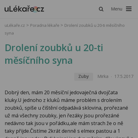
Menu
uLékaře.cz
Poradna lékaře
Drolení zoubků u 20-ti měsíčního
syna
Drolení zoubků u 20-ti
měsíčního syna
Zuby
Mirka
17.5.2017
Dobrý den, mám 20 měsíční jedovaječná dvojčata
kluky.U jednoho z kluků máme problém s drolením
zoubků, spíše u čištění odpadává sklovina, prořezané
už má všechny zoubky, jen řezáky jsou prořezáné
nedávno tak jsou v pořádku,ale mám strach že o ně
taky přijde.Čistíme 2krát denně s elmex pastou a 1