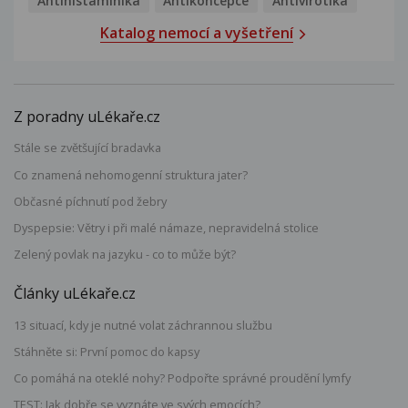
Antihistaminika
Antikoncepce
Antivirotika
Katalog nemocí a vyšetření
Z poradny uLékaře.cz
Stále se zvětšující bradavka
Co znamená nehomogenní struktura jater?
Občasné píchnutí pod žebry
Dyspepsie: Větry i při malé námaze, nepravidelná stolice
Zelený povlak na jazyku - co to může být?
Články uLékaře.cz
13 situací, kdy je nutné volat záchrannou službu
Stáhněte si: První pomoc do kapsy
Co pomáhá na oteklé nohy? Podpořte správné proudění lymfy
TEST: Jak dobře se vyznáte ve svých emocích?