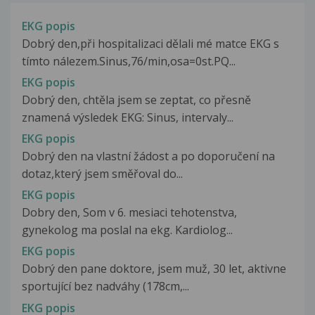
EKG popis
Dobrý den,při hospitalizaci dělali mé matce EKG s
tímto nálezem.Sinus,76/min,osa=0st.PQ...
EKG popis
Dobrý den, chtěla jsem se zeptat, co přesně
znamená výsledek EKG: Sinus, intervaly...
EKG popis
Dobrý den na vlastní žádost a po doporučení na
dotaz,který jsem směřoval do...
EKG popis
Dobry den, Som v 6. mesiaci tehotenstva,
gynekolog ma poslal na ekg. Kardiolog...
EKG popis
Dobrý den pane doktore, jsem muž, 30 let, aktivne
sportující bez nadváhy (178cm,...
EKG popis