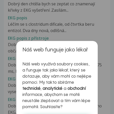
Dobrý den chtěla bych se zeptat co znamenají
křivky z EKG vyšetření .Zasílám...
EKG popis
Léčím se s clostridum dificale, od čtvrtka beru
entizol. Dva dny nová, odlišná...
EKG popis z přístroje
Dobrý den, byl jsem na vyšetření EKG kvůli
Náš web funguje jako lékař
občasnému škubnutí v srdci, které...
EKG u 6ti letého dítěte
Náš web využívá soubory cookies,
Dobrý den, prosím o vysvětlení vyštření EKG: P 75
a funguje tak jako lékař, který se
ms, PQ 143 ms, QRS 66 ms...
dotazuje, aby vám mohl co nejlépe
EKG vysetreni
pomoci. My takto sbíráme
Dobry den, byla jsem dnes na kontrolnim EKG
technické
,
analytické
a
obchodní
vysetreni (gravidita pocatek 7....
informace, abychom se mohli
EKG výsledky
neustále zlepšovat a tím vám lépe
Dobrý den, prosím o vyhodnocení výsledků mého
pomohli. Souhlasíte?
EKG, ke kterému jsem bohužel nedostala...