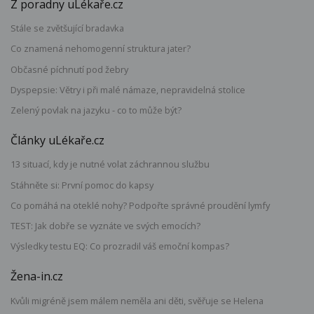
Z poradny uLékaře.cz
Stále se zvětšující bradavka
Co znamená nehomogenní struktura jater?
Občasné píchnutí pod žebry
Dyspepsie: Větry i při malé námaze, nepravidelná stolice
Zelený povlak na jazyku - co to může být?
Články uLékaře.cz
13 situací, kdy je nutné volat záchrannou službu
Stáhněte si: První pomoc do kapsy
Co pomáhá na oteklé nohy? Podpořte správné proudění lymfy
TEST: Jak dobře se vyznáte ve svých emocích?
Výsledky testu EQ: Co prozradil váš emoční kompas?
Žena-in.cz
Kvůli migréně jsem málem neměla ani děti, svěřuje se Helena