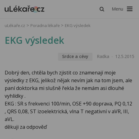
Menu
uLékaře.cz
Poradna lékaře
EKG výsledek
EKG výsledek
Srdce a cévy
Radka
12.5.2015
Dobrý den, chtěla bych zjistit co znamenají moje
výsledky z EKG, jelikož nějak nevím jak na tom jsem, ale
paní doktorka mi slušně řekla že nemám asi dlouhé
vyhlídky .
EKG : SR s frekvenci 100/min, OSE +90 doprava, PQ 0,12
, QRS 0,08, ST izoelektrická, vlna T negativní v aVR, III,
aVL.
děkuji za odpověď