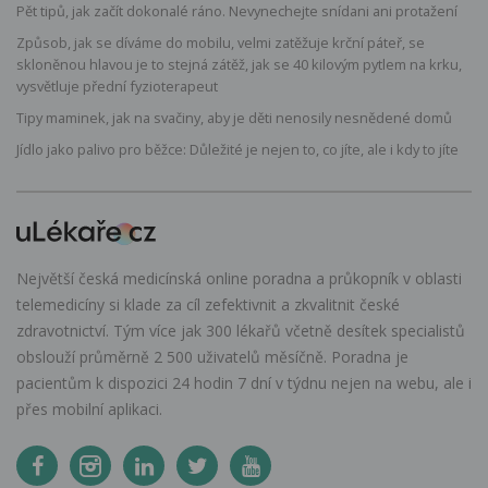
Pět tipů, jak začít dokonalé ráno. Nevynechejte snídani ani protažení
Způsob, jak se díváme do mobilu, velmi zatěžuje krční páteř, se
skloněnou hlavou je to stejná zátěž, jak se 40 kilovým pytlem na krku,
vysvětluje přední fyzioterapeut
Tipy maminek, jak na svačiny, aby je děti nenosily nesnědené domů
Jídlo jako palivo pro běžce: Důležité je nejen to, co jíte, ale i kdy to jíte
Největší česká medicínská online poradna a průkopník v oblasti
telemedicíny si klade za cíl zefektivnit a zkvalitnit české
zdravotnictví. Tým více jak 300 lékařů včetně desítek specialistů
obslouží průměrně 2 500 uživatelů měsíčně. Poradna je
pacientům k dispozici 24 hodin 7 dní v týdnu nejen na webu, ale i
přes mobilní aplikaci.