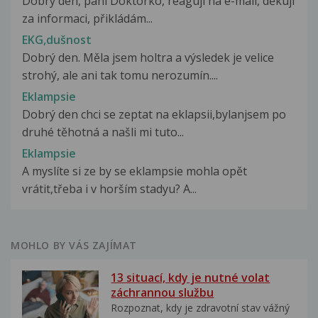
Dobrý den, paní Doktorko, reaguji na e-mail, děkuji
za informaci, přikládám...
EKG,dušnost
Dobrý den. Měla jsem holtra a výsledek je velice
strohý, ale ani tak tomu nerozumín....
Eklampsie
Dobrý den chci se zeptat na eklapsii,bylanjsem po
druhé těhotná a našli mi tuto...
Eklampsie
A myslíte si ze by se eklampsie mohla opět
vrátit,třeba i v horším stadyu? A...
MOHLO BY VÁS ZAJÍMAT
13 situací, kdy je nutné volat
záchrannou službu
Rozpoznat, kdy je zdravotní stav vážný