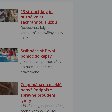
13 situací, kdy je
nutné volat
záchrannou službu
Rozpoznat, kdy je
zdravotní stav vážný a kdy
už je...
Stáhněte si: První
pomoc do kapsy
Jak mít první pomoc vždy
po ruce? Stáhněte si
praktického...
Co pomáhá na oteklé
nohy? Podpořte
správné proudění
lymfy
Těžké nohy, napnutá kůže,
oteklé kotníky. To jsou