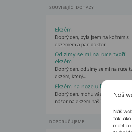
SOUVISEJÍCÍ DOTAZY
Ekzém
Dobrý den, byla jsem na kožním s
ekzémem a pan doktor...
Od zimy se mi na ruce tvoří
ekzém
Dobrý den, od zimy se mi na ruce t
ekzém, který...
Ekzém na noze u kojence
Dobrý den, mohu vás poprosit o V
Náš we
názor na ekzém naší...
Náš web
tak jako
DOPORUČUJEME
mohl co