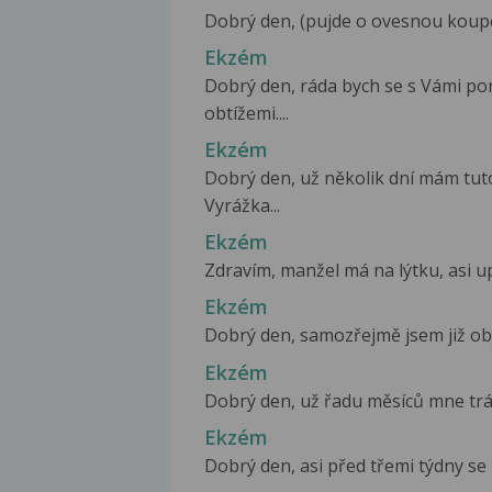
Dobrý den, (pujde o ovesnou koupel 
Ekzém
Dobrý den, ráda bych se s Vámi por
obtížemi....
Ekzém
Dobrý den, už několik dní mám tuto
Vyrážka...
Ekzém
Zdravím, manžel má na lýtku, asi up
Ekzém
Dobrý den, samozřejmě jsem již obj
Ekzém
Dobrý den, už řadu měsíců mne trápí
Ekzém
Dobrý den, asi před třemi týdny se 