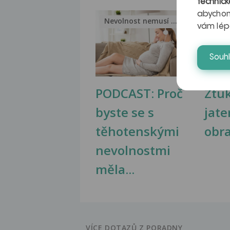
technick
abychom
Nevolnost nemusí být nutnou...
Jak 
vám lép
Souh
PODCAST: Proč
Ztu
byste se s
jate
těhotenskými
obr
nevolnostmi
měla...
VÍCE DOTAZŮ Z PORADNY