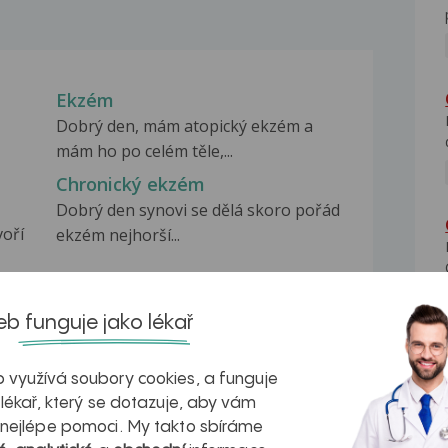
Ekzém
Dobrý den, mám atopický ekzém a
mám ho po celém těle,...
Chronický ekzém
Dobrý den synovi se dělá skoro pořád
voří
ekzém nejhorší...
Ekzém
as
Dobrý den, je mi 27 let a již odmala
b funguje jako lékař
trpím na ekzémy...
 využívá soubory cookies, a funguje
 lékař, který se dotazuje, aby vám
 nejlépe pomoci. My takto sbíráme