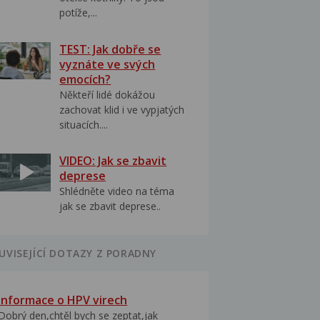
potíže,...
TEST: Jak dobře se
vyznáte ve svých
emocích?
Někteří lidé dokážou
zachovat klid i ve vypjatých
situacích....
VIDEO: Jak se zbavit
deprese
Shlédněte video na téma
jak se zbavit deprese..
UVISEJÍCÍ DOTAZY Z PORADNY
Informace o HPV virech
Dobrý den,chtěl bych se zeptat,jak