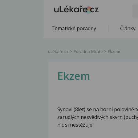
Tematické poradny
Články
uLékaře.cz
Poradna lékaře
Ekzem
Ekzem
Synovi (8let) se na horní polovině t
zarudlých nesvědivých skvrn (puch
nic si nestěžuje