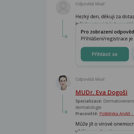
Odpovídá lékař:
Hezký den, děkuji za dota
ložisko atopické dermatitidy
Pro zobrazení odpovědi 
Přihlášení/registrace j
Přihlásit se
Odpovídá lékař:
MUDr. Eva Dogoši
Specializace:
Dermatovenerolo
dermatologie
Pracoviště:
Poliklinika Anděl
Může jít o virové onemocn
většinou odezní samo ...