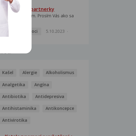
HPV typ 52 u partnerky
Dobrý deň prajem. Prosím Vás ako sa
dá vyliečiť vírus...
Pohlavní nemoci
5.10.2023
MOCI
Kašel
Alergie
Alkoholismus
Analgetika
Angína
Antibiotika
Antidepresiva
Antihistaminika
Antikoncepce
Antivirotika