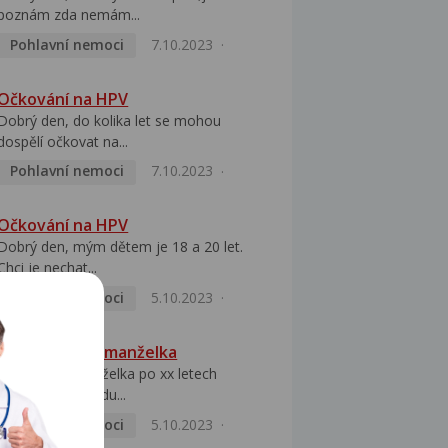
poznám zda nemám...
Pohlavní nemoci
7.10.2023
Očkování na HPV
Dobrý den, do kolika let se mohou
dospělí očkovat na...
Pohlavní nemoci
7.10.2023
Očkování na HPV
Dobrý den, mým dětem je 18 a 20 let.
Chci je nechat...
Pohlavní nemoci
5.10.2023
HPV pozitivní manželka
Dobrý den, manželka po xx letech
přivezla z Východu...
Pohlavní nemoci
5.10.2023