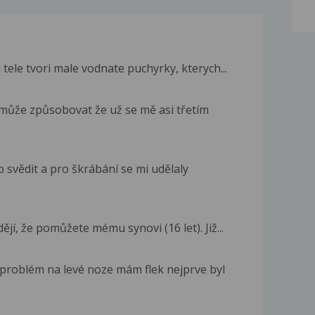
 tele tvori male vodnate puchyrky, kterych...
 může způsobovat že už se mě asi třetím
svědit a pro škrábání se mi udělaly
jí, že pomůžete mému synovi (16 let). Již...
problém na levé noze mám flek nejprve byl