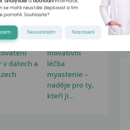
é
,
analytické
a
obchodní
informace,
 se mohli neustále zlepšovat a tím
na zdravá játra?
Myasthenia gravis – vše, co...
e pomohli. Souhlasíte?
lasím
Nesouhlasím
Nastavení
NE
kovatění
Inovativní
r v datech a
léčba
azech
myastenie –
naděje pro ty,
kteří ji...