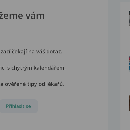
žeme vám
izací čekají na váš dotaz.
nci s chytrým kalendářem.
a ověřené tipy od lékařů.
Přihlásit se