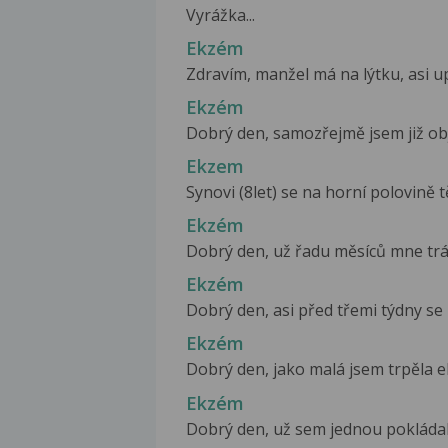
Vyrážka...
Ekzém
Zdravím, manžel má na lýtku, asi up
Ekzém
Dobrý den, samozřejmě jsem již obj
Ekzem
Synovi (8let) se na horní polovině tě
Ekzém
Dobrý den, už řadu měsíců mne trápí
Ekzém
Dobrý den, asi před třemi týdny se 
Ekzém
Dobrý den, jako malá jsem trpěla e
Ekzém
Dobrý den, už sem jednou pokládal