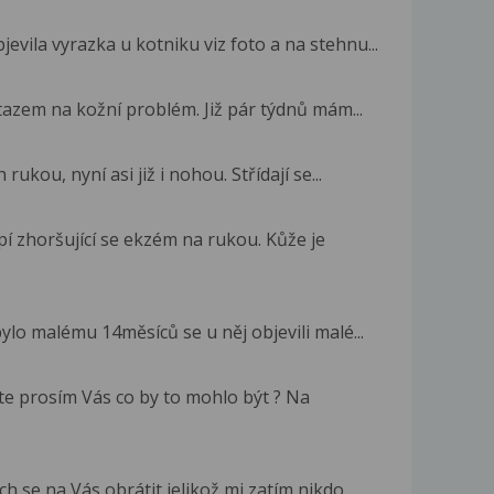
evila vyrazka u kotniku viz foto a na stehnu...
azem na kožní problém. Již pár týdnů mám...
ukou, nyní asi již i nohou. Střídají se...
í zhoršující se ekzém na rukou. Kůže je
ylo malému 14měsíců se u něj objevili malé...
te prosím Vás co by to mohlo být ? Na
 se na Vás obrátit,jelikož mi zatím nikdo...