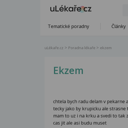
Tematické poradny
Články
uLékaře.cz
Poradna lékaře
ekzem
Ekzem
chtela bych radu delam v pekarne 
tecky jako by krupicku ale strasne 
mam to uz i na krku a svedi to tak
cas jit ale asi budu muset