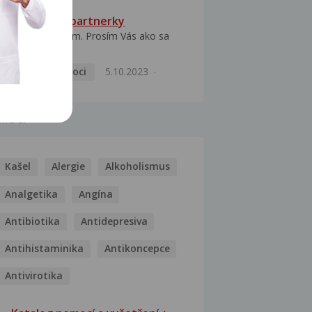
HPV typ 52 u partnerky
Dobrý deň prajem. Prosím Vás ako sa
dá vyliečiť vírus...
Pohlavní nemoci
5.10.2023
MOCI
Kašel
Alergie
Alkoholismus
Analgetika
Angína
Antibiotika
Antidepresiva
Antihistaminika
Antikoncepce
Antivirotika