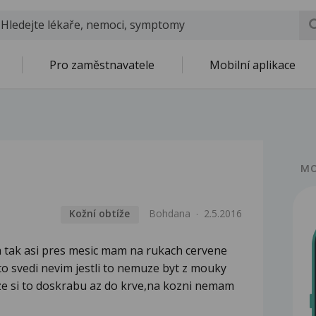
Pro zaměstnavatele
Mobilní aplikace
MO
Kožní obtíže
Bohdana
2.5.2016
a tak asi pres mesic mam na rukach cervene
to svedi nevim jestli to nemuze byt z mouky
 ze si to doskrabu az do krve,na kozni nemam