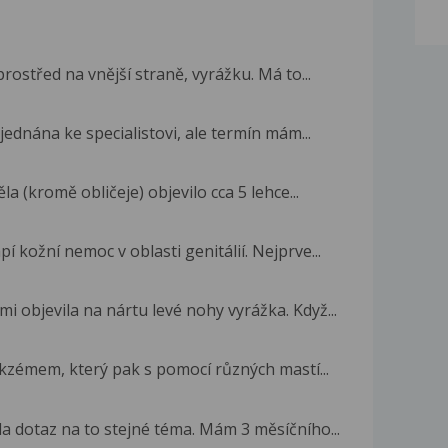
rostřed na vnější straně, vyrážku. Má to...
ednána ke specialistovi, ale termín mám...
la (kromě obličeje) objevilo cca 5 lehce...
 kožní nemoc v oblasti genitálií. Nejprve...
mi objevila na nártu levé nohy vyrážka. Když...
kzémem, který pak s pomocí různých mastí...
a dotaz na to stejné téma. Mám 3 měsíčního...