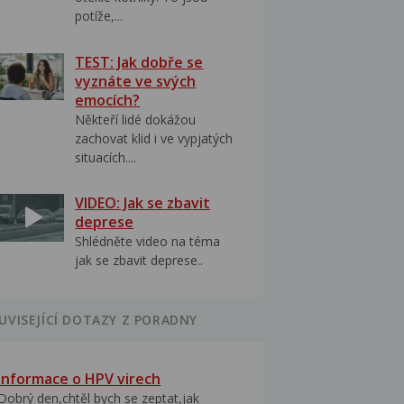
potíže,...
TEST: Jak dobře se
vyznáte ve svých
emocích?
Někteří lidé dokážou
zachovat klid i ve vypjatých
situacích....
VIDEO: Jak se zbavit
deprese
Shlédněte video na téma
jak se zbavit deprese..
UVISEJÍCÍ DOTAZY Z PORADNY
Informace o HPV virech
Dobrý den,chtěl bych se zeptat,jak