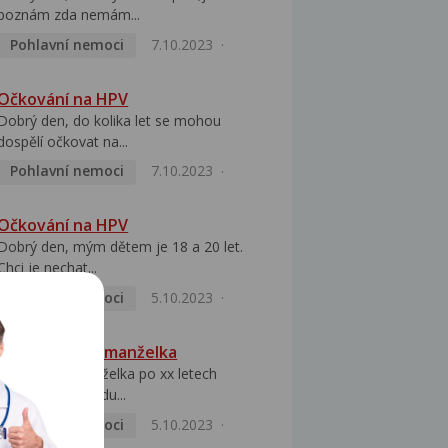
poznám zda nemám...
Pohlavní nemoci
7.10.2023
Očkování na HPV
Dobrý den, do kolika let se mohou
dospělí očkovat na...
Pohlavní nemoci
7.10.2023
Očkování na HPV
Dobrý den, mým dětem je 18 a 20 let.
Chci je nechat...
Pohlavní nemoci
5.10.2023
HPV pozitivní manželka
Dobrý den, manželka po xx letech
přivezla z Východu...
Pohlavní nemoci
5.10.2023