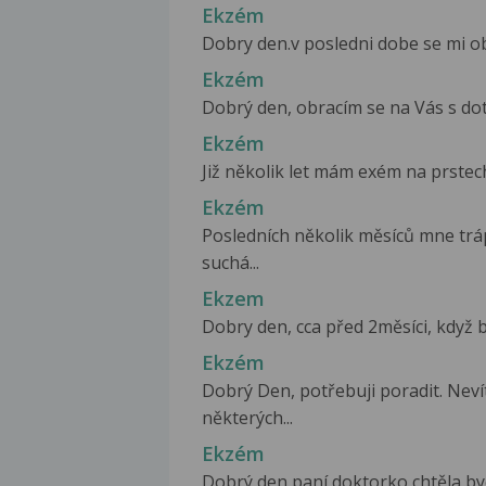
Ekzém
Dobry den.v posledni dobe se mi obj
Ekzém
Dobrý den, obracím se na Vás s dot
Ekzém
Již několik let mám exém na prstech r
Ekzém
Posledních několik měsíců mne tráp
suchá...
Ekzem
Dobry den, cca před 2měsíci, když b
Ekzém
Dobrý Den, potřebuji poradit. Neví
některých...
Ekzém
Dobrý den paní doktorko,chtěla bych