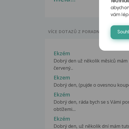
technick
abychom
vám lép
VÍCE DOTAZŮ Z PORADNY
Souh
Ekzém
Dobrý den už několik měsíců mám 
červený...
Ekzem
Dobrý den, (pujde o ovesnou koupel 
Ekzém
Dobrý den, ráda bych se s Vámi por
obtížemi....
Ekzém
Dobrý den, už několik dní mám tuto