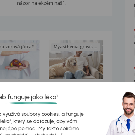
názor na ekzém naší...
na zdravá játra?
Myasthenia gravis – vše, co...
kovatění
Inovativní
b funguje jako lékař
r v datech a
léčba
azech
myastenie –
 využívá soubory cookies, a funguje
naděje pro ty,
 lékař, který se dotazuje, aby vám
 nejlépe pomoci. My takto sbíráme
kteří ji...