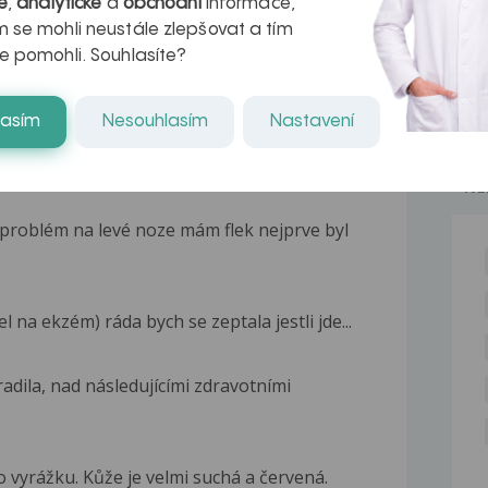
é
,
analytické
a
obchodní
informace,
 se mohli neustále zlepšovat a tím
e pomohli. Souhlasíte?
lasím
Nesouhlasím
Nastavení
NE
problém na levé noze mám flek nejprve byl
na ekzém) ráda bych se zeptala jestli jde...
adila, nad následujícími zdravotními
 vyrážku. Kůže je velmi suchá a červená.