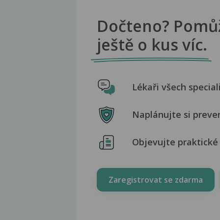
Dočteno? Pomů
ještě o kus víc.
Lékaři všech special
Naplánujte si preve
Objevujte praktické 
Zaregistrovat se zdarma