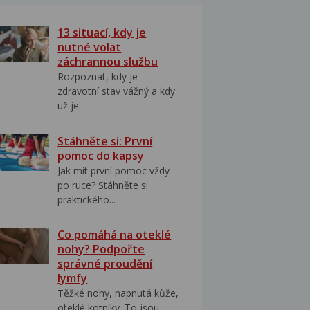
13 situací, kdy je
nutné volat
záchrannou službu
Rozpoznat, kdy je
zdravotní stav vážný a kdy
už je...
Stáhněte si: První
pomoc do kapsy
Jak mít první pomoc vždy
po ruce? Stáhněte si
praktického...
Co pomáhá na oteklé
nohy? Podpořte
správné proudění
lymfy
Těžké nohy, napnutá kůže,
oteklé kotníky. To jsou