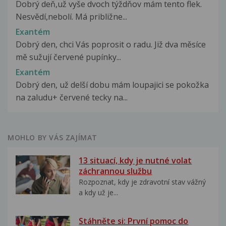
Dobrý deň,už vyše dvoch týždňov mám tento flek.
Nesvědí,nebolí. Má približne...
Exantém
Dobrý den, chci Vás poprosit o radu. Již dva měsíce
mě sužují červené pupínky...
Exantém
Dobrý den, už delší dobu mám loupajici se pokožka
na zaludu+ červené tecky na...
MOHLO BY VÁS ZAJÍMAT
13 situací, kdy je nutné volat
záchrannou službu
Rozpoznat, kdy je zdravotní stav vážný
a kdy už je...
Stáhněte si: První pomoc do