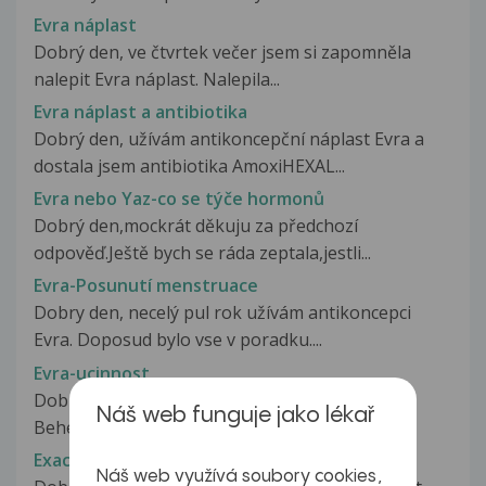
Evra náplast
Dobrý den, ve čtvrtek večer jsem si zapomněla
nalepit Evra náplast. Nalepila...
Evra náplast a antibiotika
Dobrý den, užívám antikoncepční náplast Evra a
dostala jsem antibiotika AmoxiHEXAL...
Evra nebo Yaz-co se týče hormonů
Dobrý den,mockrát děkuju za předchozí
odpověď.Ještě bych se ráda zeptala,jestli...
Evra-Posunutí menstruace
Dobry den, necelý pul rok užívám antikoncepci
Evra. Doposud bylo vse v poradku....
Evra-ucinnost
Dobry den, Den vymeny naplasti mam nedeli.
Náš web funguje jako lékař
Behem soboty jsem naplast mela nalepenou...
Exacerbace astmatu
Náš web využívá soubory cookies,