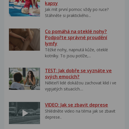
kapsy
Jak mít první pomoc vždy po ruce?
Stáhněte si praktického...
Co pomáhá na oteklé nohy?
Podpořte správné proudění
lymfy
Těžké nohy, napnutá kůže, oteklé
kotníky. To jsou potíže,...
TEST: Jak dobře se vyznáte ve
svých emocích?
Někteří lidé dokážou zachovat klid i ve
vypjatých situacích....
VIDEO: Jak se zbavit deprese
Shlédněte video na téma jak se zbavit
deprese..