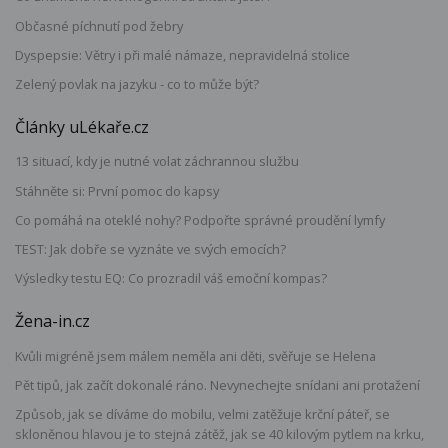
Občasné píchnutí pod žebry
Dyspepsie: Větry i při malé námaze, nepravidelná stolice
Zelený povlak na jazyku - co to může být?
Články uLékaře.cz
13 situací, kdy je nutné volat záchrannou službu
Stáhněte si: První pomoc do kapsy
Co pomáhá na oteklé nohy? Podpořte správné proudění lymfy
TEST: Jak dobře se vyznáte ve svých emocích?
Výsledky testu EQ: Co prozradil váš emoční kompas?
Žena-in.cz
Kvůli migréně jsem málem neměla ani děti, svěřuje se Helena
Pět tipů, jak začít dokonalé ráno. Nevynechejte snídani ani protažení
Způsob, jak se díváme do mobilu, velmi zatěžuje krční páteř, se
skloněnou hlavou je to stejná zátěž, jak se 40 kilovým pytlem na krku,