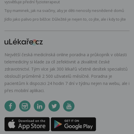
vysvětluje přední fyzioterapeut
Tipy maminek, jak na svačiny, aby je děti nenosily nesnědené domů
Jídlo jako palivo pro běžce: Důležité je nejen to, co jíte, ale i kdy to jíte
Největší česká medicínská online poradna a průkopník v oblasti
telemedicíny si klade za cíl zefektivnit a zkvalitnit české
zdravotnictví. Tým více jak 300 lékařů včetně desítek specialistů
obslouží průměrně 2 500 uživatelů měsíčně. Poradna je
pacientům k dispozici 24 hodin 7 dní v týdnu nejen na webu, ale i
přes mobilní aplikaci.