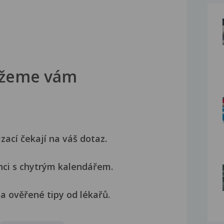
žeme vám
izací čekají na váš dotaz.
nci s chytrým kalendářem.
a ověřené tipy od lékařů.