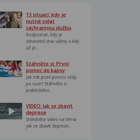
13 situací, kdy je
nutné volat
záchrannou službu
Rozpoznat, kdy je
zdravotní stav vážný a kdy
už je...
Stáhněte si: První
pomoc do kapsy
Jak mít první pomoc vždy
po ruce? Stáhněte si
praktického...
VIDEO: Jak se zbavit
deprese
Shlédněte video na téma
jak se zbavit deprese..