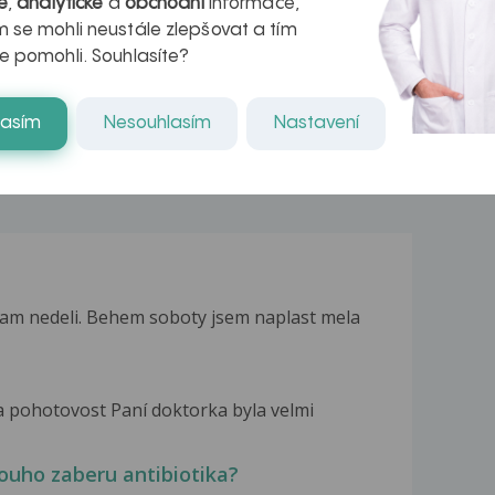
é
,
analytické
a
obchodní
informace,
naděje pro ty,
 se mohli neustále zlepšovat a tím
e pomohli. Souhlasíte?
kteří ji...
lasím
Nesouhlasím
Nastavení
am nedeli. Behem soboty jsem naplast mela
na pohotovost Paní doktorka byla velmi
ouho zaberu antibiotika?