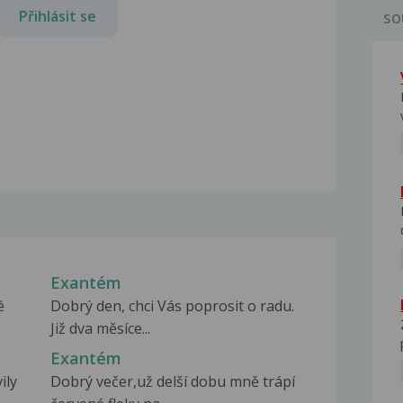
Přihlásit se
SO
Exantém
é
Dobrý den, chci Vás poprosit o radu.
Již dva měsíce...
Exantém
ily
Dobrý večer,už delší dobu mně trápí