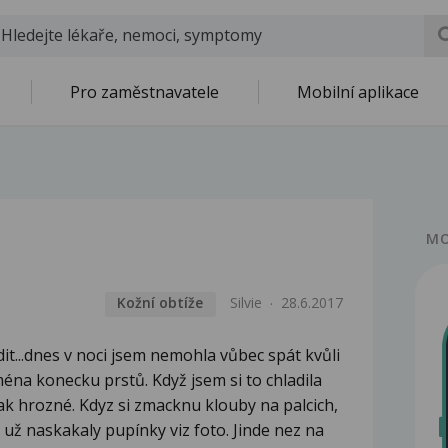
Pro zaměstnavatele
Mobilní aplikace
MO
Kožní obtíže
Silvie
28.6.2017
t...dnes v noci jsem nemohla vůbec spát kvůli
ména konecku prstů. Když jsem si to chladila
ak hrozné. Kdyz si zmacknu klouby na palcich,
i už naskakaly pupínky viz foto. Jinde nez na