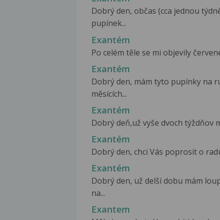
Dobrý den, občas (cca jednou týdně
pupínek...
Exantém
Po celém těle se mi objevily červené
Exantém
Dobrý den, mám tyto pupínky na ru
měsících...
Exantém
Dobrý deň,už vyše dvoch týždňov má
Exantém
Dobrý den, chci Vás poprosit o radu
Exantém
Dobrý den, už delší dobu mám loup
na...
Exantem