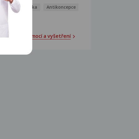
Antihistaminika
Antikoncepce
Antivirotika
Katalog nemocí a vyšetření