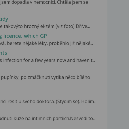
jsem dopadla v nemocnici. Chtěla jsem se
tidy
e takovýto hrozný ekzém (viz foto) Dříve...
g licence, which GP
á, berete nějaké léky, proběhlo již nějaké...
nts
s infection for a few years now and haven't...
 pupínky, po zmáčknutí vytika něco bílého
 resit u sveho doktora. (Stydim se). Holim...
nuti kuze na intimnich partiich.Nesvedi to...