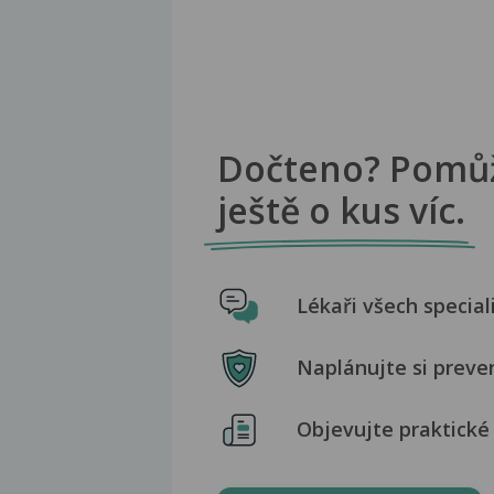
Dočteno? Pomů
ještě o kus víc.
Lékaři všech special
Naplánujte si preve
Objevujte praktické 