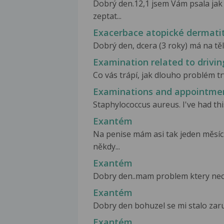
Dobrý den.12,1 jsem Vám psala jak 
zeptat...
Exacerbace atopické dermati
Dobrý den, dcera (3 roky) má na těl
Examination related to drivin
Co vás trápí, jak dlouho problém trv
Examinations and appointme
Staphylococcus aureus. I've had thi
Exantém
Na penise mám asi tak jeden měsíc
někdy...
Exantém
Dobry den..mam problem ktery nechci
Exantém
Dobry den bohuzel se mi stalo zarud
Exantém