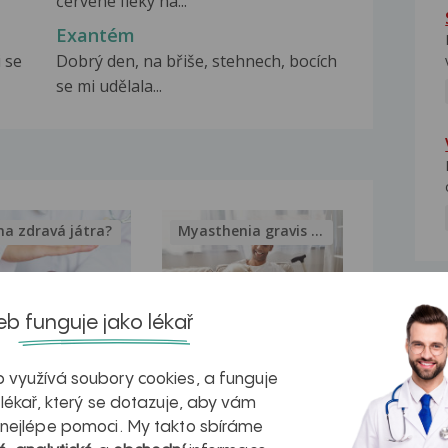
červené fleky na...
Exantém
i se
Dobrý den, na břiše, stehnech, bocích
se mi udělala...
na zdravá játra?
Myasthenia gravis – vše, co...
NE
b funguje jako lékař
kovatění
Inovativní
 využívá soubory cookies, a funguje
r v datech a
léčba
 lékař, který se dotazuje, aby vám
 nejlépe pomoci. My takto sbíráme
azech
myastenie –