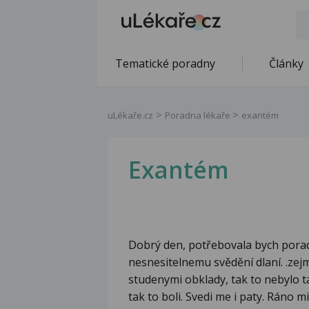
Tematické poradny
Články
uLékaře.cz
Poradna lékaře
exantém
Exantém
Dobrý den, potřebovala bych poradi
nesnesitelnemu svědění dlaní. .zej
studenymi obklady, tak to nebylo t
tak to boli. Svedi me i paty. Ráno m