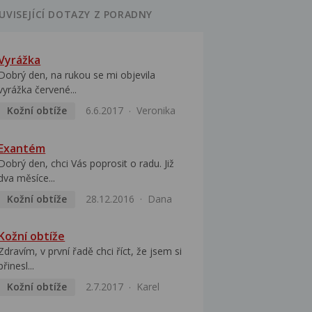
UVISEJÍCÍ DOTAZY Z PORADNY
Vyrážka
Dobrý den, na rukou se mi objevila
vyrážka červené...
Kožní obtíže
6.6.2017
Veronika
Exantém
Dobrý den, chci Vás poprosit o radu. Již
dva měsíce...
Kožní obtíže
28.12.2016
Dana
Kožní obtíže
Zdravím, v první řadě chci říct, že jsem si
přinesl...
Kožní obtíže
2.7.2017
Karel