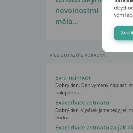
technick
nevolnostmi
abychom
vám lép
měla...
Souh
VÍCE DOTAZŮ Z PORADNY
Evra-ucinnost
Dobry den, Den vymeny naplasti m
nalepenou...
Exacerbace astmatu
Dobrý den. V pátek jsme tedy jeli 
hodná...
Exacerbace astmatu za jak dl