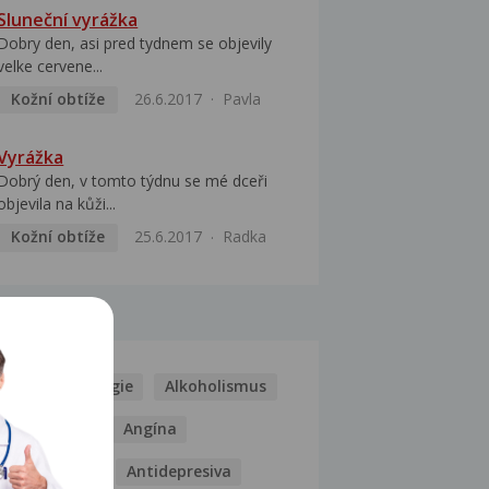
Sluneční vyrážka
Dobry den, asi pred tydnem se objevily
velke cervene...
Kožní obtíže
26.6.2017
Pavla
Vyrážka
Dobrý den, v tomto týdnu se mé dceři
objevila na kůži...
Kožní obtíže
25.6.2017
Radka
MOCI
Kašel
Alergie
Alkoholismus
Analgetika
Angína
Antibiotika
Antidepresiva