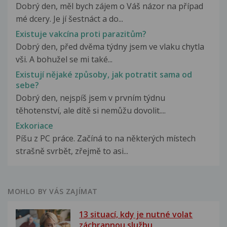
Dobrý den, měl bych zájem o Váš názor na případ
mé dcery. Je jí šestnáct a do...
Existuje vakcína proti parazitům?
Dobrý den, před dvěma týdny jsem ve vlaku chytla
vši. A bohužel se mi také...
Existují nějaké způsoby, jak potratit sama od
sebe?
Dobrý den, nejspíš jsem v prvním týdnu
těhotenství, ale dítě si nemůžu dovolit....
Exkoriace
Píšu z PC práce. Začíná to na některých místech
strašně svrbět, zřejmě to asi...
MOHLO BY VÁS ZAJÍMAT
13 situací, kdy je nutné volat
záchrannou službu