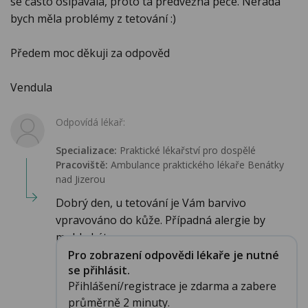
se často osípávala, proto ta předvěžná péče. Nerada
bych měla problémy z tetování :)
Předem moc děkuji za odpověd
Vendula
Odpovídá lékař:
Specializace:
Praktické lékařství pro dospělé
Pracoviště:
Ambulance praktického lékaře Benátky
nad Jizerou
Dobrý den, u tetování je Vám barvivo
vpravováno do kůže. Případná alergie by
mohla být na...
Pro zobrazení odpovědi lékaře je nutné
se přihlásit.
Přihlášení/registrace je zdarma a zabere
průměrně 2 minuty.