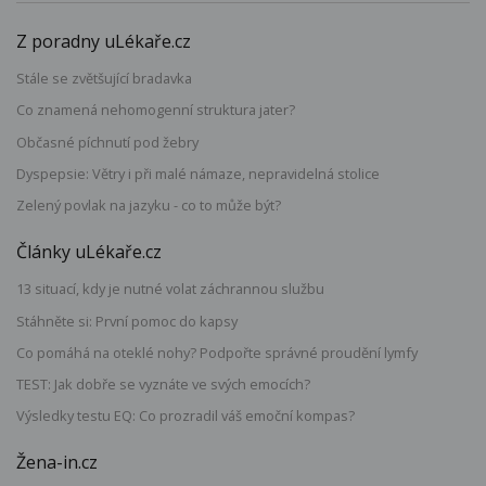
Z poradny uLékaře.cz
Stále se zvětšující bradavka
Co znamená nehomogenní struktura jater?
Občasné píchnutí pod žebry
Dyspepsie: Větry i při malé námaze, nepravidelná stolice
Zelený povlak na jazyku - co to může být?
Články uLékaře.cz
13 situací, kdy je nutné volat záchrannou službu
Stáhněte si: První pomoc do kapsy
Co pomáhá na oteklé nohy? Podpořte správné proudění lymfy
TEST: Jak dobře se vyznáte ve svých emocích?
Výsledky testu EQ: Co prozradil váš emoční kompas?
Žena-in.cz