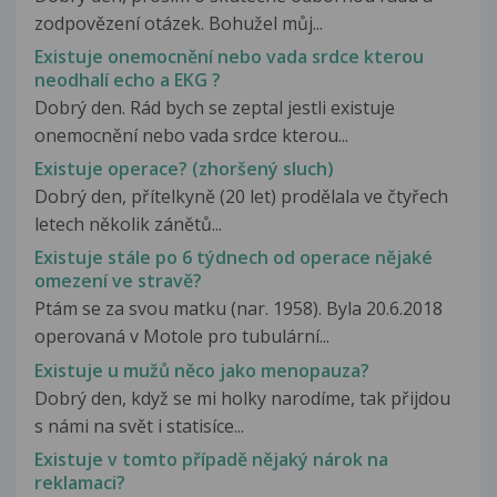
zodpovězení otázek. Bohužel můj...
Existuje onemocnění nebo vada srdce kterou
neodhalí echo a EKG ?
Dobrý den. Rád bych se zeptal jestli existuje
onemocnění nebo vada srdce kterou...
Existuje operace? (zhoršený sluch)
Dobrý den, přítelkyně (20 let) prodělala ve čtyřech
letech několik zánětů...
Existuje stále po 6 týdnech od operace nějaké
omezení ve stravě?
Ptám se za svou matku (nar. 1958). Byla 20.6.2018
operovaná v Motole pro tubulární...
Existuje u mužů něco jako menopauza?
Dobrý den, když se mi holky narodíme, tak přijdou
s námi na svět i statisíce...
Existuje v tomto případě nějaký nárok na
reklamaci?