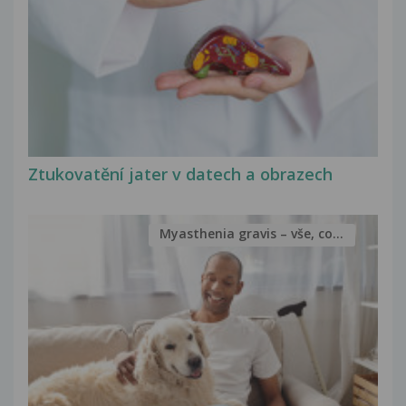
Ztukovatění jater v datech a obrazech
Myasthenia gravis – vše, co...