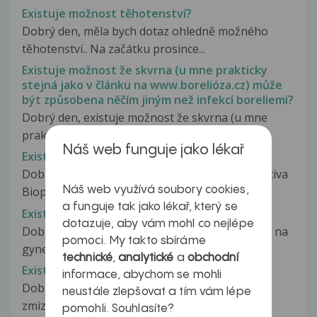
Existuje možnost těhotenství?
Dobrý den, měla bych dotaz ohledně možného
těhotenství.. Na začátku prosince...
Existuje možnost že skvrna (u mne prakticky
stejná jako v článku na www.borelióza.cz) může
být způsobena něčím jiným než infekcí boreliemi?
Dobrý den, existuje možnost že skvrna (u mne
prakticky stejná jako v článku...
Náš web funguje jako lékař
Existuje nějaká alternativa Bioparoxu?
Dobrý den, prosím Vás, existuje nějaká alternativa
Náš web využívá soubory cookies,
Bioparoxu, který zakázali...
a funguje tak jako lékař, který se
Existuje nějaká injekce místo prášků?
dotazuje, aby vám mohl co nejlépe
Dobrý Den, chci se zeptat. V pondělí jdu poprvé na
pomoci. My takto sbíráme
gynekologickou prohlídku....
technické
,
analytické
a
obchodní
Existuje nějaká mást?
informace, abychom se mohli
Dobrý den,existuje nějaká mást na definitivní
neustále zlepšovat a tím vám lépe
zmizení jizv?A pak bych měl ještě...
pomohli. Souhlasíte?