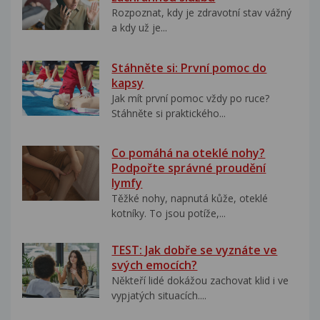
Rozpoznat, kdy je zdravotní stav vážný
a kdy už je...
Stáhněte si: První pomoc do
kapsy
Jak mít první pomoc vždy po ruce?
Stáhněte si praktického...
Co pomáhá na oteklé nohy?
Podpořte správné proudění
lymfy
Těžké nohy, napnutá kůže, oteklé
kotníky. To jsou potíže,...
TEST: Jak dobře se vyznáte ve
svých emocích?
Někteří lidé dokážou zachovat klid i ve
vypjatých situacích....