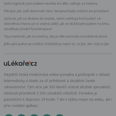
Kvůli migréně jsem málem neměla ani děti, svěřuje se Helena
Pět tipů, jak začít dokonalé ráno. Nevynechejte snídani ani protažení
Způsob, jak se díváme do mobilu, velmi zatěžuje krční páteř, se
skloněnou hlavou je to stejná zátěž, jak se 40 kilovým pytlem na krku,
vysvětluje přední fyzioterapeut
Tipy maminek, jak na svačiny, aby je děti nenosily nesnědené domů
Jídlo jako palivo pro běžce: Důležité je nejen to, co jíte, ale i kdy to jíte
Největší česká medicínská online poradna a průkopník v oblasti
telemedicíny si klade za cíl zefektivnit a zkvalitnit české
zdravotnictví. Tým více jak 300 lékařů včetně desítek specialistů
obslouží průměrně 2 500 uživatelů měsíčně. Poradna je
pacientům k dispozici 24 hodin 7 dní v týdnu nejen na webu, ale i
přes mobilní aplikaci.