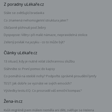
Z poradny uLékaře.cz
Stále se zvětšující bradavka
Co znamená nehomogenní struktura jater?
Občasné píchnutí pod žebry
Dyspepsie: Větry i při malé námaze, nepravidelná stolice
Zelený povlak na jazyku - co to může být?
Články uLékaře.cz
13 situací, kdy je nutné volat záchrannou službu
Stáhněte si: První pomoc do kapsy
Co pomáhá na oteklé nohy? Podpořte správné proudění lymfy
TEST: Jak dobře se vyznáte ve svých emocích?
Výsledky testu EQ: Co prozradil váš emoční kompas?
Žena-in.cz
Kvůli migréně jsem málem neměla ani děti, svěřuje se Helena