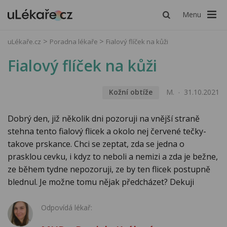
Menu
uLékaře.cz
Poradna lékaře
Fialový flíček na kůži
Fialový flíček na kůži
Kožní obtíže
M.
31.10.2021
Dobrý den, již několik dni pozoruji na vnější straně
stehna tento fialový flicek a okolo nej červené tečky-
takove prskance. Chci se zeptat, zda se jedna o
prasklou cevku, i kdyz to neboli a nemizi a zda je bežne,
ze během tydne nepozoruji, ze by ten flicek postupně
blednul. Je možne tomu nějak předcházet? Dekuji
Odpovídá lékař: