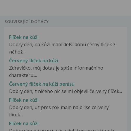
SOUVISEJÍCÍ DOTAZY
Flíček na kůži
Dobrý den, na kůži mám delší dobu černý flíček z
něhož...
Červený flíček na kůži
Zdravíčko, můj dotaz je spíše informačního
charakteru....
Červený flíček na kůži penisu
Dobrý den, z ničeho nic se mi objevil červený flíček...
Flíček na kůži
Dobry den, uz pres rok mam na brise cerveny
flicek....
Flíček na kůži
Dobry den na noze se mi udelal mirne vystouply