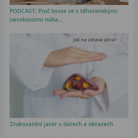
PODCAST: Proč byste se s těhotenskými
nevolnostmi měla...
Jak na zdravá játra?
Ztukovatění jater v datech a obrazech