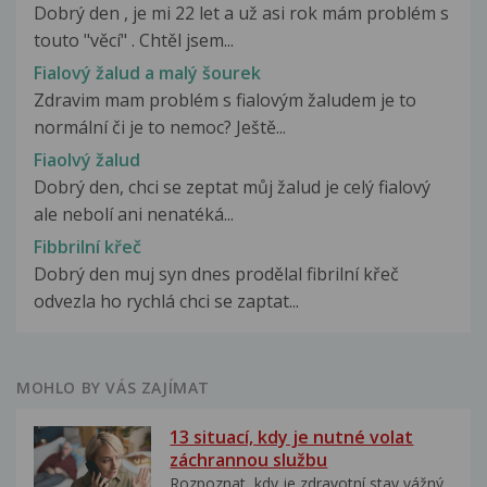
Dobrý den , je mi 22 let a už asi rok mám problém s
touto "věcí" . Chtěl jsem...
Fialový žalud a malý šourek
Zdravim mam problém s fialovým žaludem je to
normální či je to nemoc? Ještě...
Fiaolvý žalud
Dobrý den, chci se zeptat můj žalud je celý fialový
ale nebolí ani nenatéká...
Fibbrilní křeč
Dobrý den muj syn dnes prodělal fibrilní křeč
odvezla ho rychlá chci se zaptat...
MOHLO BY VÁS ZAJÍMAT
13 situací, kdy je nutné volat
záchrannou službu
Rozpoznat, kdy je zdravotní stav vážný