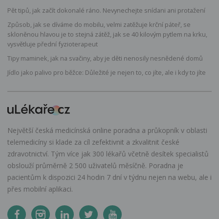
Pět tipů, jak začít dokonalé ráno. Nevynechejte snídani ani protažení
Způsob, jak se díváme do mobilu, velmi zatěžuje krční páteř, se
skloněnou hlavou je to stejná zátěž, jak se 40 kilovým pytlem na krku,
vysvětluje přední fyzioterapeut
Tipy maminek, jak na svačiny, aby je děti nenosily nesnědené domů
Jídlo jako palivo pro běžce: Důležité je nejen to, co jíte, ale i kdy to jíte
Největší česká medicínská online poradna a průkopník v oblasti
telemedicíny si klade za cíl zefektivnit a zkvalitnit české
zdravotnictví. Tým více jak 300 lékařů včetně desítek specialistů
obslouží průměrně 2 500 uživatelů měsíčně. Poradna je
pacientům k dispozici 24 hodin 7 dní v týdnu nejen na webu, ale i
přes mobilní aplikaci.