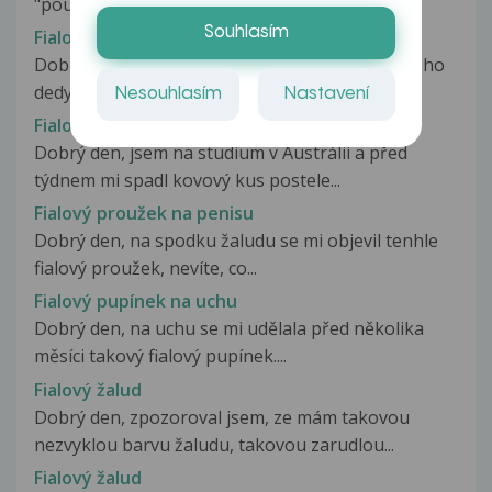
"pouze" o hemeroidy nebo je to...
Souhlasím
Fialovy malicek
Dobry den, mela bych na Vas dotaz ohledne meho
dedy, 80let. Asi 3 roky po mrtvici,...
Nesouhlasím
Nastavení
Fialový nehet
Dobrý den, jsem na studium v Austrálii a před
týdnem mi spadl kovový kus postele...
Fialový proužek na penisu
Dobrý den, na spodku žaludu se mi objevil tenhle
fialový proužek, nevíte, co...
Fialový pupínek na uchu
Dobrý den, na uchu se mi udělala před několika
měsíci takový fialový pupínek....
Fialový žalud
Dobrý den, zpozoroval jsem, ze mám takovou
nezvyklou barvu žaludu, takovou zarudlou...
Fialový žalud