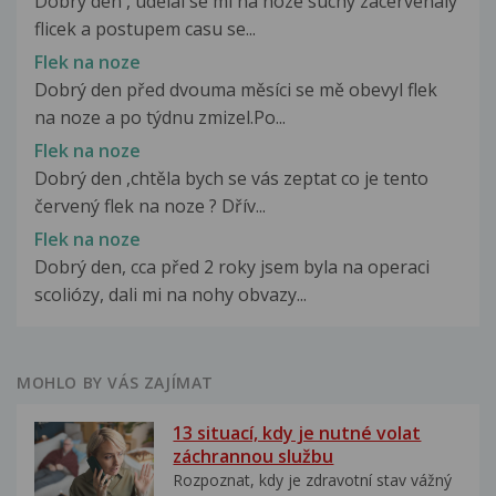
Dobrý den , udělal se mi na noze suchý zacervenaly
flicek a postupem casu se...
Flek na noze
Dobrý den před dvouma měsíci se mě obevyl flek
na noze a po týdnu zmizel.Po...
Flek na noze
Dobrý den ,chtěla bych se vás zeptat co je tento
červený flek na noze ? Dřív...
Flek na noze
Dobrý den, cca před 2 roky jsem byla na operaci
scoliózy, dali mi na nohy obvazy...
MOHLO BY VÁS ZAJÍMAT
13 situací, kdy je nutné volat
záchrannou službu
Rozpoznat, kdy je zdravotní stav vážný