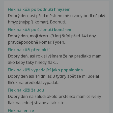
Flek na kůži po bodnutí hmyzem
Dobrý den, asi před měsícem mě u vody bodl nějaký
hmyz (nejspíš komar). Bodnuti...
Flek na kůži po štípnutí komárem
Dobrý den, mojí dceru (9 let) štípl před 14ti dny
pravděpodobně komár.Tyden...
Flek na kůži předloktí
Dobrý deň, asi rok si všímam že na predlaktí mám
ako keby taký hnedý fľak,...
Flek na kůži vypadající jako popálenina
Dobrý den asi 14 dní až 3 týdny zpět se mi udělal
flíček na předloktí vypadal...
Flek na kůži žaludu
Dobry den na zaludi okolo prstenca mam cerveny
flak na jednej strane a tak isto...
Flek na lenise