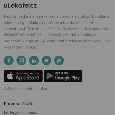
Největší česká medicínská online poradna a průkopník v oblasti
telemedicíny si klade za cíl zefektivnit a zkvalitnit české
zdravotnictví. Tým více jak 300 lékařů včetně desítek specialistů
obslouží průměrně 2 500 uživatelů měsíčně. Poradna je
pacientům k dispozici 24 hodin 7 dní v týdnu nejen na webu, ale i
přes mobilní aplikaci.
Stáhněte si mobilní aplikaci
Poradna lékaře
Jak funguje poradna