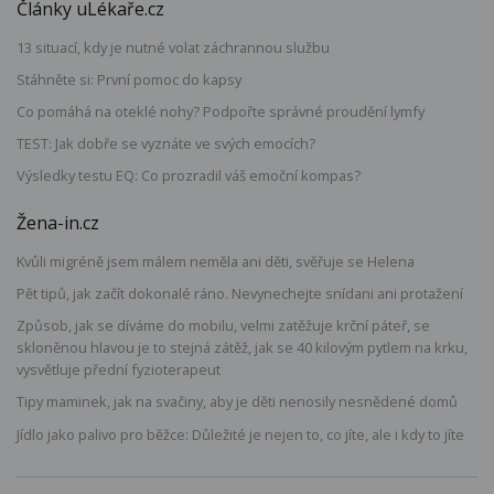
Články uLékaře.cz
13 situací, kdy je nutné volat záchrannou službu
Stáhněte si: První pomoc do kapsy
Co pomáhá na oteklé nohy? Podpořte správné proudění lymfy
TEST: Jak dobře se vyznáte ve svých emocích?
Výsledky testu EQ: Co prozradil váš emoční kompas?
Žena-in.cz
Kvůli migréně jsem málem neměla ani děti, svěřuje se Helena
Pět tipů, jak začít dokonalé ráno. Nevynechejte snídani ani protažení
Způsob, jak se díváme do mobilu, velmi zatěžuje krční páteř, se
skloněnou hlavou je to stejná zátěž, jak se 40 kilovým pytlem na krku,
vysvětluje přední fyzioterapeut
Tipy maminek, jak na svačiny, aby je děti nenosily nesnědené domů
Jídlo jako palivo pro běžce: Důležité je nejen to, co jíte, ale i kdy to jíte