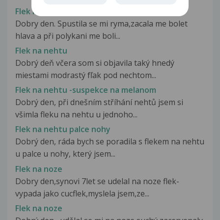
Flek na mandli
Dobry den. Spustila se mi ryma,zacala me bolet
hlava a při polykani me boli...
Flek na nehtu
Dobrý deň včera som si objavila taký hnedý
miestami modrastý fľak pod nechtom...
Flek na nehtu -suspekce na melanom
Dobrý den, při dnešním stříhání nehtů jsem si
všimla fleku na nehtu u jednoho...
Flek na nehtu palce nohy
Dobrý den, ráda bych se poradila s flekem na nehtu
u palce u nohy, který jsem...
Flek na noze
Dobry den,synovi 7let se udelal na noze flek-
vypada jako cucflek,myslela jsem,ze...
Flek na noze