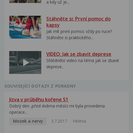
a kdy už je...
Stáhněte si: První pomoc do
kapsy
Jak mít první pomoc vždy po ruce?
Stáhněte si praktického...
VIDEO: Jak se zbavit deprese
Shlédněte video na téma jak se zbavit
deprese..
SOUVISEJÍCÍ DOTAZY Z PORADNY
Jizva v průběhu kořene S1
Dobrý den ,před dvěma měsíci mi byla provedena
operace...
Mozek a nervy
3.7.2017
Helena