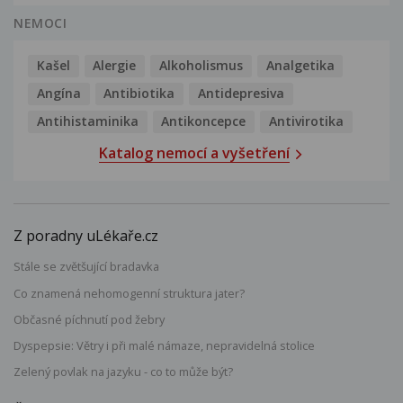
NEMOCI
Kašel
Alergie
Alkoholismus
Analgetika
Angína
Antibiotika
Antidepresiva
Antihistaminika
Antikoncepce
Antivirotika
Katalog nemocí a vyšetření
Z poradny uLékaře.cz
Stále se zvětšující bradavka
Co znamená nehomogenní struktura jater?
Občasné píchnutí pod žebry
Dyspepsie: Větry i při malé námaze, nepravidelná stolice
Zelený povlak na jazyku - co to může být?