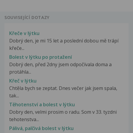
SOUVISEJÍCÍ DOTAZY
Křeče v lýtku
Dobrý den, je mi 15 let a poslední dobou mě trápí
křeče...
Bolest v lýtku po protažení
Dobrý den, před 2dny jsem odpočívala doma a
protáhla...
Křeč v lýtku
Chtěla bych se zeptat. Dnes večer jak jsem spala,
tak...
Těhotenství a bolest v lýtku
Dobry den, velmi prosim o radu. Som v 33. tyzdni
tehotenstva...
Pálivá, palčivá bolest v lýtku