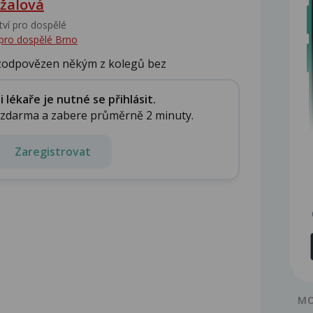
žalová
tví pro dospělé
 pro dospělé Brno
 zodpovězen někým z kolegů bez
lékaře je nutné se přihlásit.
e zdarma a zabere průměrně 2 minuty.
Zaregistrovat
MO