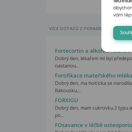
technick
abychom
vám lép
VÍCE DOTAZŮ Z PORADNY
Souh
Fortecortin a alkohol/kouření
Dobrý den, lékařem mi byl předepsá
nastanou...
Fortifikace mateřského mlék
Dobrý den, ma holcicka se narodila
Rakousku,...
FORXIGU
Dobrý den, mam cukrovku 2 typu a 
po...
FOsavance v léčbě osteoporo