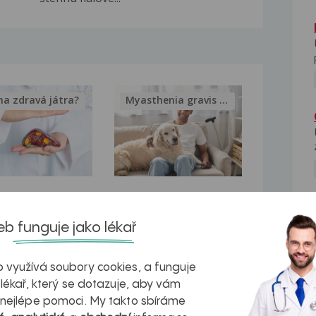
na zdravá játra?
Myasthenia gravis – vše, co...
kovatění
Inovativní
NE
r v datech a
léčba
b funguje jako lékař
azech
myastenie –
 využívá soubory cookies, a funguje
naděje pro ty,
 lékař, který se dotazuje, aby vám
kteří ji...
 nejlépe pomoci. My takto sbíráme