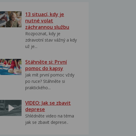
13 situací, kdy je
nutné volat
záchrannou službu
Rozpoznat, kdy je
zdravotní stav vážný a kdy
už je...
Stáhněte si: První
pomoc do kapsy
Jak mít první pomoc vždy
po ruce? Stáhněte si
praktického...
VIDEO: Jak se zbavit
deprese
Shlédněte video na téma
jak se zbavit deprese..