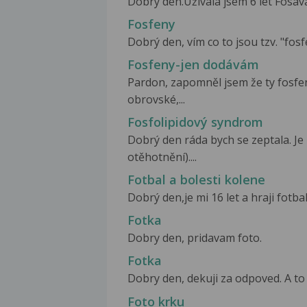
Dobrý den.Užívala jsem 6 let Fosava
Fosfeny
Dobrý den, vím co to jsou tzv. "fos
Fosfeny-jen dodávám
Pardon, zapomněl jsem že ty fosfe
obrovské,...
Fosfolipidový syndrom
Dobrý den ráda bych se zeptala. Je
otěhotnění)....
Fotbal a bolesti kolene
Dobrý den,je mi 16 let a hraji fotba
Fotka
Dobry den, pridavam foto.
Fotka
Dobry den, dekuji za odpoved. A to 
Foto krku