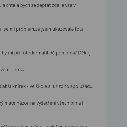
a chtela bych se zeptat zda je vse v
al se mi problem,ze jsem ukazovala fota
t by mi při fotodermatitidě pomohla? Děkuji
avem Tereza
slabší knírek - ve škole si už toho spolužáci...
ký máte názor na vyšetření všech pih a i
měl poprvé migrénu - nejdříve mi vypadla