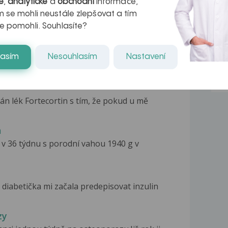
é
,
analytické
a
obchodní
informace,
 se mohli neustále zlepšovat a tím
e pomohli. Souhlasíte?
lasím
Nesouhlasím
Nastavení
n lék Fortecortin s tím, že pokud u mě
a
 v 36 týdnu s porodní vahou 1940 g v
diabetička mi začala predepisovat inzulin
zy