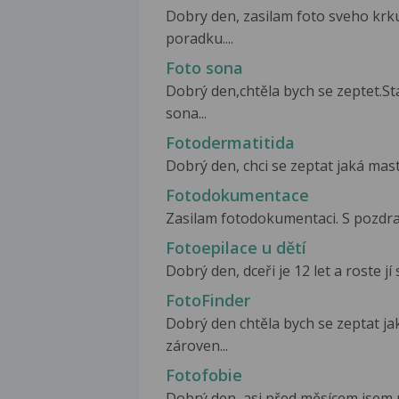
Dobry den, zasilam foto sveho krku 
poradku....
Foto sona
Dobrý den,chtěla bych se zeptet.St
sona...
Fotodermatitida
Dobrý den, chci se zeptat jaká mas
Fotodokumentace
Zasilam fotodokumentaci. S pozdr
Fotoepilace u dětí
Dobrý den, dceři je 12 let a roste jí 
FotoFinder
Dobrý den chtěla bych se zeptat ja
zároven...
Fotofobie
Dobrý den, asi před měsícem jsem 