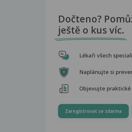
Dočteno? Pomů
ještě o kus víc.
Lékaři všech special
Naplánujte si preve
Objevujte praktické 
Zaregistrovat se zdarma