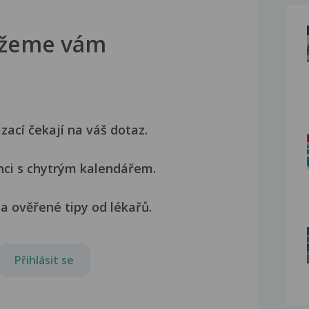
žeme vám
izací čekají na váš dotaz.
nci s chytrým kalendářem.
a ověřené tipy od lékařů.
Přihlásit se