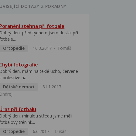
UVISEJÍCÍ DOTAZY Z PORADNY
Poranění stehna při fotbale
Dobrý den, před týdnem jsem dostal při
fotbale...
Ortopedie
16.3.2017
Tomáš
Chybí fotografie
Dobrý den, mám na teklé ucho, červené
a bolestivé na...
Dětské nemoci
31.1.2017
Ondrej
Úraz při fotbalu
Dobrý den, minulou středu jsme měli
fotbalový trénink...
Ortopedie
6.6.2017
Lukáš