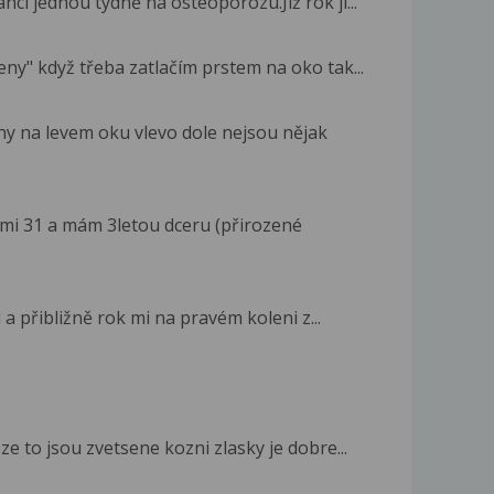
nci jednou týdně na osteoporozu.Již rok ji...
feny" když třeba zatlačím prstem na oko tak...
ny na levem oku vlevo dole nejsou nějak
 mi 31 a mám 3letou dceru (přirozené
l a přibližně rok mi na pravém koleni z...
ze to jsou zvetsene kozni zlasky je dobre...