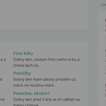
SO
Foto krku
ku a
Dobry den, zasilam foto sveho krku a
chtela bych se...
Potničky
al
Dobrý den mam takový problém už
měsíc na nouhou mam...
Petechie, ekzém?
vil
Dobry den před 3 dny se mi udělali na
stehnu fialové...