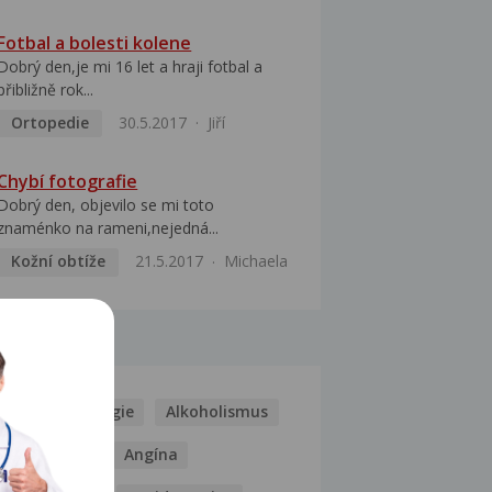
Fotbal a bolesti kolene
Dobrý den,je mi 16 let a hraji fotbal a
přibližně rok...
Ortopedie
30.5.2017
Jiří
Chybí fotografie
Dobrý den, objevilo se mi toto
znaménko na rameni,nejedná...
Kožní obtíže
21.5.2017
Michaela
MOCI
Kašel
Alergie
Alkoholismus
Analgetika
Angína