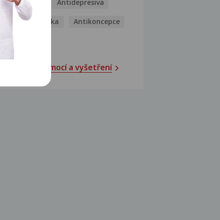
Antibiotika
Antidepresiva
Antihistaminika
Antikoncepce
Antivirotika
Katalog nemocí a vyšetření