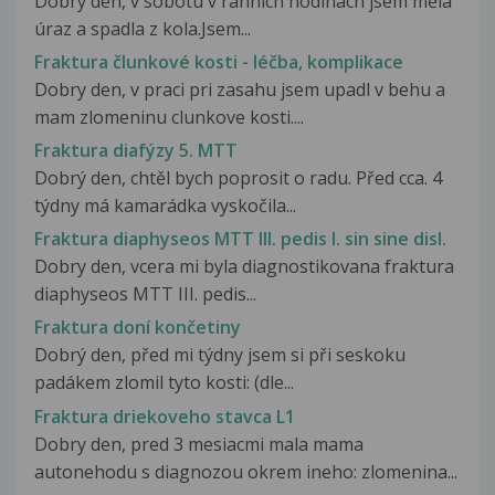
Dobrý den, v sobotu v ranních hodinách jsem měla
úraz a spadla z kola.Jsem...
Fraktura člunkové kosti - léčba, komplikace
Dobry den, v praci pri zasahu jsem upadl v behu a
mam zlomeninu clunkove kosti....
Fraktura diafýzy 5. MTT
Dobrý den, chtěl bych poprosit o radu. Před cca. 4
týdny má kamarádka vyskočila...
Fraktura diaphyseos MTT III. pedis l. sin sine disl.
Dobry den, vcera mi byla diagnostikovana fraktura
diaphyseos MTT III. pedis...
Fraktura doní končetiny
Dobrý den, před mi týdny jsem si při seskoku
padákem zlomil tyto kosti: (dle...
Fraktura driekoveho stavca L1
Dobry den, pred 3 mesiacmi mala mama
autonehodu s diagnozou okrem ineho: zlomenina...