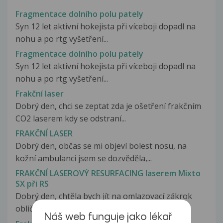
Fragmentace dolního polu pately
Syn 12 let aktivní hokejista při víceboji dopadl na
nohu a po rtg vyšetření...
Fragmentace dolního polu pately
Syn 12 let aktivní hokejista při víceboji dopadl na
nohu a po rtg vyšetření...
Frakční laser
Dobrý den, chci se zeptat zda je ošetření frakčním
CO2 laserem kdy se odstraní...
FRAKČNÍ LASER
Dobrý den, občas se mi objeví bolest nosu, na
kožní ambulanci jsem se dozvěděla,...
FRAKČNÍ LASEROVÝ RESURFACING laserem Mixto
SX při RS
Dobrý den, chtěla bych jít na omlazovací zákrok
obličeje zvaný FRAKČNÍ LASEROVÝ...
Náš web funguje jako lékař