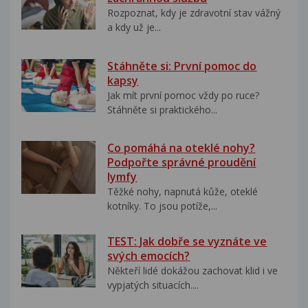
Rozpoznat, kdy je zdravotní stav vážný
a kdy už je...
Stáhněte si: První pomoc do
kapsy
Jak mít první pomoc vždy po ruce?
Stáhněte si praktického...
Co pomáhá na oteklé nohy?
Podpořte správné proudění
lymfy
Těžké nohy, napnutá kůže, oteklé
kotníky. To jsou potíže,...
TEST: Jak dobře se vyznáte ve
svých emocích?
Někteří lidé dokážou zachovat klid i ve
vypjatých situacích....