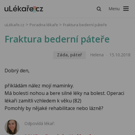
Menu
uLékaře.cz
Poradna lékaře
Fraktura bederní páteře
Fraktura bederní páteře
Záda, páteř
Helena
15.10.2018
Dobrý den,
přikládám nález mojí maminky.
Má bolesti nohou a bere silné léky na bolest. Operaci
lékaři zamítli vzhledem k věku (82)
Pomohly by nějaké rehabilitace nebo lázně?
Odpovídá lékař: