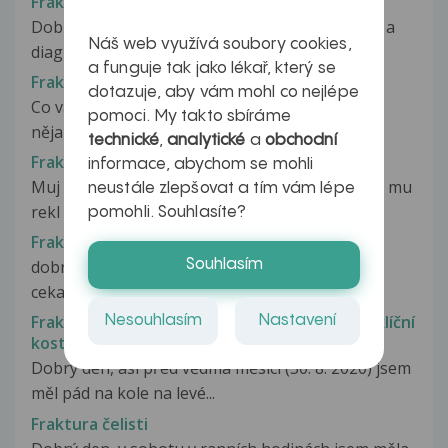
Fraktura
Dobry den, pred tremy tydny jsem dostal sadru a
Náš web využívá soubory cookies,
diagnostika je, Fr. baseos V...
a funguje tak jako lékař, který se
Fraktura
dotazuje, aby vám mohl co nejlépe
Co vás trápí, jak dlouho problém trvá, berete
pomoci. My takto sbíráme
nějaké léky, proběhlo již nějaké...
technické
,
analytické
a
obchodní
Fraktura
informace, abychom se mohli
Muj pritel lezi v nemocnici uz 10 dni kazdy lekar mu
neustále zlepšovat a tím vám lépe
rekl neco jineho když jsme...
pomohli. Souhlasíte?
Fraktura 5.nartni kosti
Souhlasím
dobry den, pritel ma zlomeninu 5.nartni kosti a
ceka ho operace.Chtela jsem...
Fraktura akromiálního konce klavikuly vlevo-klíční
Nesouhlasím
Nastavení
kost
Dobrý den, asi před vědma měsíci (30. 8. 2020) jsem
měl pád na kole na levé...
Fraktura čelisti