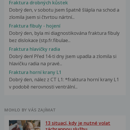
Fraktura drobných kůstek
Dobrý den, v sobotu jsem špatně šlápla na schod a
zlomila jsem si čtvrtou nártní...
Fraktura fibuly - hojení
Dobrý den, byla mi diagnostikována fraktura fibuly
bez dislokace (stp.fr.fibulae...
Fraktura hlavičky radia
Dobrý den! Před 14-ti dny jsem upadla a zlomila si
hlavičku radia na pravé...
Fraktura horní krany L1
Dobrý den, nález z CT L1: *fraktura horní krany L1
v podobě nerovnosti ventrální...
MOHLO BY VÁS ZAJÍMAT
13 situací, kdy je nutné volat
záchrannou službu