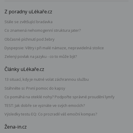
Z poradny uLékaře.cz
Stále se zvětšující bradavka
Co znamená nehomogenní struktura jater?
Občasné píchnutí pod žebry
Dyspepsie: Větry i při malé námaze, nepravidelná stolice
Zelený povlak na jazyku - co to může být?
Články uLékaře.cz
13 situací, kdy je nutné volat záchrannou službu
Stáhněte si: První pomoc do kapsy
Co pomáhá na oteklé nohy? Podpořte správné proudění lymfy
TEST: Jak dobře se vyznáte ve svých emocích?
Výsledky testu EQ: Co prozradil váš emoční kompas?
Žena-in.cz