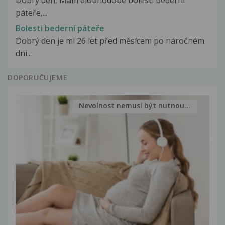
Dobrý den, Mám dlouhodobé bolesti bederní
páteře,...
Bolesti bederní páteře
Dobrý den je mi 26 let před měsícem po náročném
dni...
DOPORUČUJEME
Nevolnost nemusí být nutnou...