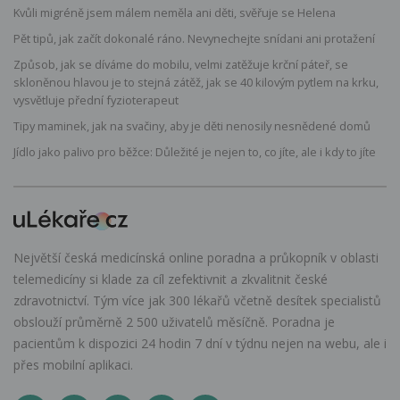
Kvůli migréně jsem málem neměla ani děti, svěřuje se Helena
Pět tipů, jak začít dokonalé ráno. Nevynechejte snídani ani protažení
Způsob, jak se díváme do mobilu, velmi zatěžuje krční páteř, se
skloněnou hlavou je to stejná zátěž, jak se 40 kilovým pytlem na krku,
vysvětluje přední fyzioterapeut
Tipy maminek, jak na svačiny, aby je děti nenosily nesnědené domů
Jídlo jako palivo pro běžce: Důležité je nejen to, co jíte, ale i kdy to jíte
Největší česká medicínská online poradna a průkopník v oblasti
telemedicíny si klade za cíl zefektivnit a zkvalitnit české
zdravotnictví. Tým více jak 300 lékařů včetně desítek specialistů
obslouží průměrně 2 500 uživatelů měsíčně. Poradna je
pacientům k dispozici 24 hodin 7 dní v týdnu nejen na webu, ale i
přes mobilní aplikaci.