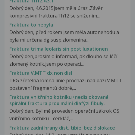
Fraktura Th12 A3.1
Dobrý den, 4.6.2015jsem měla úraz .Závěr
kompresivní frakturaTh12 se snížením...
Fraktura to nebyla
Dobrý den, před rokem jsem měla autonehodu a
byla mi určena dg susp.zlomenina...
Fraktura trimalleolaris sin post luxationen
Dobrý den,prosím o informaci,jak dlouho se léčí
zlomený kotník,jsem po operaci...
Fraktura V.MTT dx non disl
TRG zřetelná lomná linie prochází nad bází V.MTT -
postavení fragmentů dobré,...
Fraktura vnitřního kotníku+nedislokovaná
spirální fraktura proximální diafýzi fibuly.
Dobrý den, Byl mě proveden operační zákrok OS
vnitřního kotníku - cerkláž,...
Fraktura zadní hrany dist. tibie, bez dislokace