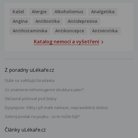
Kašel
Alergie
Alkoholismus
Analgetika
Angína
Antibiotika
Antidepresiva
Antihistaminika
Antikoncepce
Antivirotika
Katalog nemocí a vyšetření
Z poradny uLékaře.cz
Stále se zvětšující bradavka
Co znamená nehomogenní struktura jater?
Občasné píchnutí pod žebry
Dyspepsie: Větry i při malé námaze, nepravidelná stolice
Zelený povlak na jazyku - co to může být?
Články uLékaře.cz