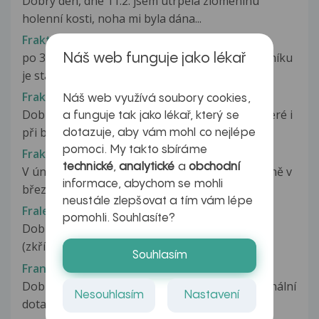
Dobrý den, dne 11.2. jsem utrpěla zlomeninu
holenní kosti, noha mi byla dána...
Fraktura zevního kotníku
po 3 měsících konzervativního léčení fr.zev.kotníku
Náš web funguje jako lékař
je stále patrna linie zlomu...
Fraktura žeber
Náš web využívá soubory cookies,
Dobrý den, maminka dostala vysoké teploty,které i
a funguje tak jako lékař, který se
při braní atb trvaly několik...
dotazuje, aby vám mohl co nejlépe
pomoci. My takto sbíráme
Fraktura žeber
technické
,
analytické
a
obchodní
V únoru mi při kašli mi prasklo žebro a postupně v
informace, abychom se mohli
březnu další a v květnu další....
neustále zlepšovat a tím vám lépe
Fraleyho syndrom
pomohli. Souhlasíte?
Dobrý den, mám vrozený Fraleyho syndrom
(zkřížení renální tepny na horním kalichu)....
Souhlasím
Francovka a kontrola varlat
Dobrý den, předem se omlouvám za možná banální
Nesouhlasím
Nastavení
dotaz, nicméně jsem neurotik...