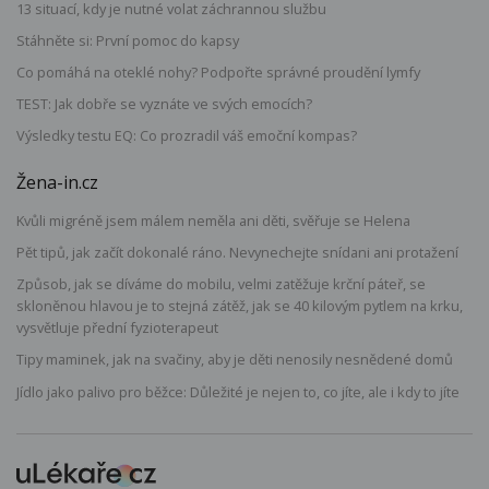
13 situací, kdy je nutné volat záchrannou službu
Stáhněte si: První pomoc do kapsy
Co pomáhá na oteklé nohy? Podpořte správné proudění lymfy
TEST: Jak dobře se vyznáte ve svých emocích?
Výsledky testu EQ: Co prozradil váš emoční kompas?
Žena-in.cz
Kvůli migréně jsem málem neměla ani děti, svěřuje se Helena
Pět tipů, jak začít dokonalé ráno. Nevynechejte snídani ani protažení
Způsob, jak se díváme do mobilu, velmi zatěžuje krční páteř, se
skloněnou hlavou je to stejná zátěž, jak se 40 kilovým pytlem na krku,
vysvětluje přední fyzioterapeut
Tipy maminek, jak na svačiny, aby je děti nenosily nesnědené domů
Jídlo jako palivo pro běžce: Důležité je nejen to, co jíte, ale i kdy to jíte