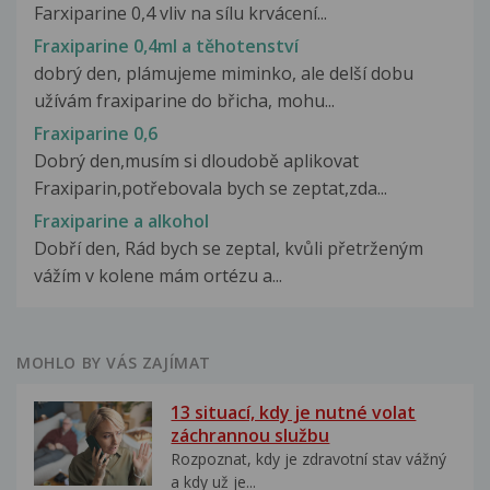
Farxiparine 0,4 vliv na sílu krvácení...
Fraxiparine 0,4ml a těhotenství
dobrý den, plámujeme miminko, ale delší dobu
užívám fraxiparine do břicha, mohu...
Fraxiparine 0,6
Dobrý den,musím si dloudobě aplikovat
Fraxiparin,potřebovala bych se zeptat,zda...
Fraxiparine a alkohol
Dobří den, Rád bych se zeptal, kvůli přetrženým
vážím v kolene mám ortézu a...
MOHLO BY VÁS ZAJÍMAT
13 situací, kdy je nutné volat
záchrannou službu
Rozpoznat, kdy je zdravotní stav vážný
a kdy už je...