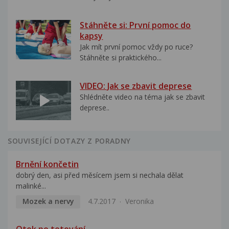
Stáhněte si: První pomoc do
kapsy
Jak mít první pomoc vždy po ruce?
Stáhněte si praktického...
VIDEO: Jak se zbavit deprese
Shlédněte video na téma jak se zbavit
deprese..
SOUVISEJÍCÍ DOTAZY Z PORADNY
Brnění končetin
dobrý den, asi před měsícem jsem si nechala dělat
malinké...
Mozek a nervy
4.7.2017
Veronika
Otok po tetování