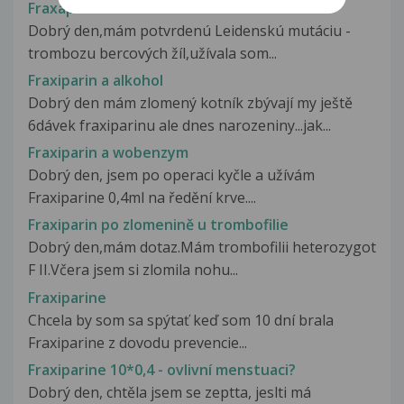
Fraxaparin
Dobrý den,mám potvrdenú Leidenskú mutáciu -
trombozu bercových žíl,užívala som...
Fraxiparin a alkohol
Dobrý den mám zlomený kotník zbývají my ještě
6dávek fraxiparinu ale dnes narozeniny...jak...
Fraxiparin a wobenzym
Dobrý den, jsem po operaci kyčle a užívám
Fraxiparine 0,4ml na ředění krve....
Fraxiparin po zlomenině u trombofilie
Dobrý den,mám dotaz.Mám trombofilii heterozygot
F II.Včera jsem si zlomila nohu...
Fraxiparine
Chcela by som sa spýtať keď som 10 dní brala
Fraxiparine z dovodu prevencie...
Fraxiparine 10*0,4 - ovlivní menstuaci?
Dobrý den, chtěla jsem se zeptta, jeslti má