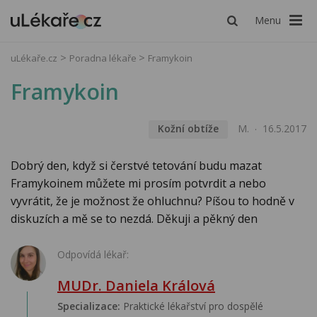
Menu
uLékaře.cz
Poradna lékaře
Framykoin
Framykoin
Kožní obtíže
M.
16.5.2017
Dobrý den, když si čerstvé tetování budu mazat
Framykoinem můžete mi prosím potvrdit a nebo
vyvrátit, že je možnost že ohluchnu? Píšou to hodně v
diskuzích a mě se to nezdá. Děkuji a pěkný den
Odpovídá lékař:
MUDr. Daniela Králová
Specializace:
Praktické lékařství pro dospělé