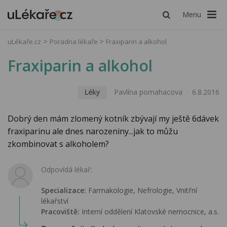
Menu
uLékaře.cz
Poradna lékaře
Fraxiparin a alkohol
Fraxiparin a alkohol
Léky
Pavlína pomahacova
6.8.2016
Dobrý den mám zlomený kotník zbývají my ještě 6dávek
fraxiparinu ale dnes narozeniny...jak to můžu
zkombinovat s alkoholem?
Odpovídá lékař:
Specializace:
Farmakologie‎, Nefrologie, Vnitřní
lékařství
Pracoviště:
Interní oddělení Klatovské nemocnice, a.s.