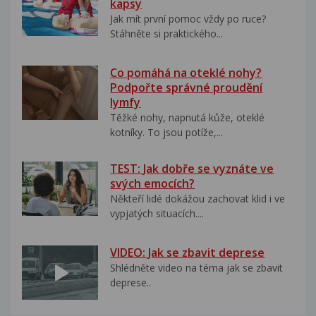
kapsy
Jak mít první pomoc vždy po ruce?
Stáhněte si praktického...
Co pomáhá na oteklé nohy?
Podpořte správné proudění
lymfy
Těžké nohy, napnutá kůže, oteklé
kotníky. To jsou potíže,...
TEST: Jak dobře se vyznáte ve
svých emocích?
Někteří lidé dokážou zachovat klid i ve
vypjatých situacích....
VIDEO: Jak se zbavit deprese
Shlédněte video na téma jak se zbavit
deprese..