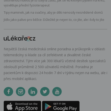
skloněnou hlavou je to stejná zátěž, jak se 40 kilovým pytlem na krku,
vysvětluje přední fyzioterapeut
Tipy maminek, jak na svačiny, aby je děti nenosily nesnědené domů
Jídlo jako palivo pro běžce: Důležité je nejen to, co jíte, ale i kdy to jíte
Největší česká medicínská online poradna a průkopník v oblasti
telemedicíny si klade za cíl zefektivnit a zkvalitnit české
zdravotnictví. Tým více jak 300 lékařů včetně desítek specialistů
obslouží průměrně 2 500 uživatelů měsíčně. Poradna je
pacientům k dispozici 24 hodin 7 dní v týdnu nejen na webu, ale i
přes mobilní aplikaci.