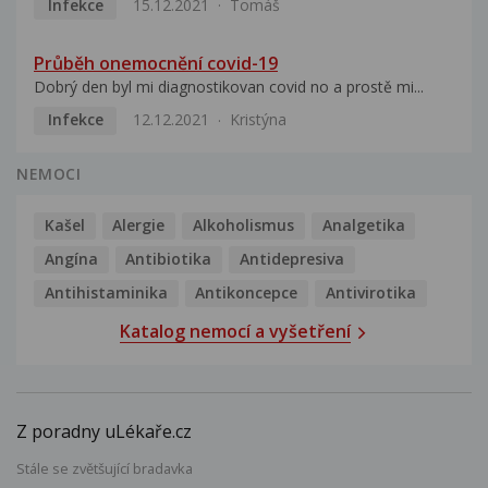
Infekce
15.12.2021
Tomáš
Průběh onemocnění covid-19
Dobrý den byl mi diagnostikovan covid no a prostě mi...
Infekce
12.12.2021
Kristýna
NEMOCI
Kašel
Alergie
Alkoholismus
Analgetika
Angína
Antibiotika
Antidepresiva
Antihistaminika
Antikoncepce
Antivirotika
Katalog nemocí a vyšetření
Z poradny uLékaře.cz
Stále se zvětšující bradavka