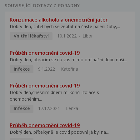
SOUVISEJÍCÍ DOTAZY Z PORADNY
Konzumace alkoholu a onemocnění jater
Dobrý den, chtěl bych se zeptat na časté pálení žáhy,...
Vnitřní lékařství
10.1.2022
Libor
Průběh onemocnění covid-19
Dobrý den, obracím se na vás mimo ordinační dobu naší...
Infekce
9.1.2022
Kateřina
Průběh onemocnění covid-19
Dobrý den,dnešním dnem mi končí izolace s
onemocněním...
Infekce
17.12.2021
Lenka
Průběh onemocnění covid-19
Dobrý den, přítelkyně je covid pozitivní já byl na...