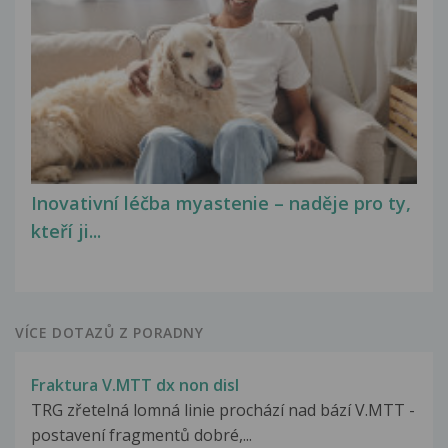
Inovativní léčba myastenie – naděje pro ty,
kteří ji...
VÍCE DOTAZŮ Z PORADNY
Fraktura V.MTT dx non disl
TRG zřetelná lomná linie prochází nad bází V.MTT -
postavení fragmentů dobré,...