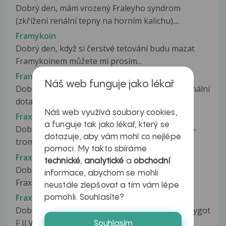
Dobrý den, mám vrozený Fraleyho syndrom
(zkřížení renální tepny na horním kalichu)....
Framykoin
Dobrý den, když si čerstvé tetování budu mazat
Framykoinem můžete mi prosím...
Francovka a kontrola varlat
Náš web funguje jako lékař
Dobrý den, předem se omlouvám za možná banální
dotaz, nicméně jsem neurotik...
Náš web využívá soubory cookies,
Fraxaparin
a funguje tak jako lékař, který se
Dobrý den,mám potvrdenú Leidenskú mutáciu -
dotazuje, aby vám mohl co nejlépe
trombozu bercových žíl,užívala som...
pomoci. My takto sbíráme
Fraxiparin a wobenzym
technické
,
analytické
a
obchodní
Dobrý den, jsem po operaci kyčle a užívám
informace, abychom se mohli
Fraxiparine 0,4ml na ředění krve....
neustále zlepšovat a tím vám lépe
Fraxiparin po zlomenině u trombofilie
pomohli. Souhlasíte?
Dobrý den,mám dotaz.Mám trombofilii heterozygot
F II.Včera jsem si zlomila nohu...
Souhlasím