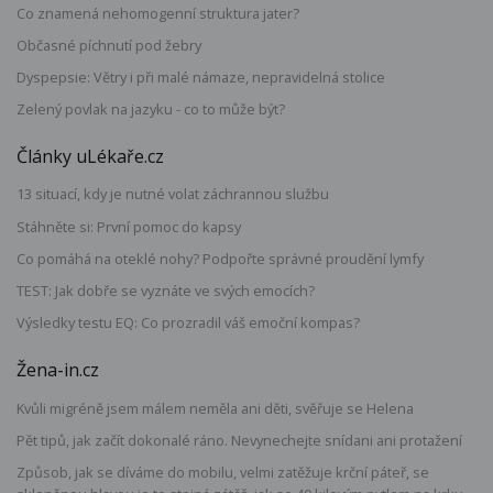
Co znamená nehomogenní struktura jater?
Občasné píchnutí pod žebry
Dyspepsie: Větry i při malé námaze, nepravidelná stolice
Zelený povlak na jazyku - co to může být?
Články uLékaře.cz
13 situací, kdy je nutné volat záchrannou službu
Stáhněte si: První pomoc do kapsy
Co pomáhá na oteklé nohy? Podpořte správné proudění lymfy
TEST: Jak dobře se vyznáte ve svých emocích?
Výsledky testu EQ: Co prozradil váš emoční kompas?
Žena-in.cz
Kvůli migréně jsem málem neměla ani děti, svěřuje se Helena
Pět tipů, jak začít dokonalé ráno. Nevynechejte snídani ani protažení
Způsob, jak se díváme do mobilu, velmi zatěžuje krční páteř, se