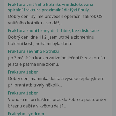
Fraktura vnitřního kotníku+nedislokovaná
spirální fraktura proximální diafýzi fibuly.
Dobrý den, Byl mě proveden operační zákrok OS
vnitřního kotníku - cerkláž,...
Fraktura zadní hrany dist. tibie, bez dislokace
Dobrý den, dne 11.2. jsem utrpěla zlomeninu
holenní kosti, noha mi byla dána...
Fraktura zevního kotníku
po 3 měsících konzervativního léčení fr.zev.kotníku
je stále patrna linie zlomu...
Fraktura žeber
Dobrý den, maminka dostala vysoké teploty,které i
při braní atb trvaly několik...
Fraktura žeber
V únoru mi při kašli mi prasklo žebro a postupně v
březnu další a v květnu další....
Fraleyho syndrom