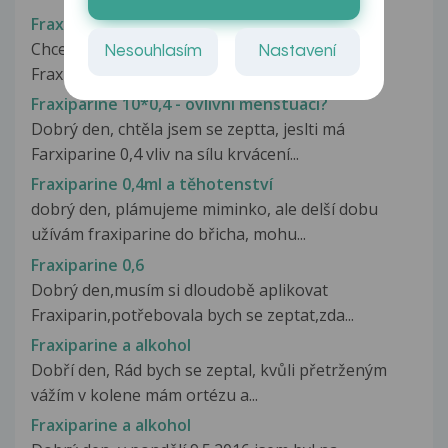
Fraxiparine
Chcela by som sa spýtať keď som 10 dní brala
Nesouhlasím
Nastavení
Fraxiparine z dovodu prevencie...
Fraxiparine 10*0,4 - ovlivní menstuaci?
Dobrý den, chtěla jsem se zeptta, jeslti má
Farxiparine 0,4 vliv na sílu krvácení...
Fraxiparine 0,4ml a těhotenství
dobrý den, plámujeme miminko, ale delší dobu
užívám fraxiparine do břicha, mohu...
Fraxiparine 0,6
Dobrý den,musím si dloudobě aplikovat
Fraxiparin,potřebovala bych se zeptat,zda...
Fraxiparine a alkohol
Dobří den, Rád bych se zeptal, kvůli přetrženým
vážím v kolene mám ortézu a...
Fraxiparine a alkohol