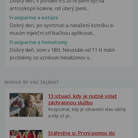
Dobrý den, v pondělí 9.5.2016 jsem byl na
artroskopii kolene, od úterý jsem...
Fraxiparine a extáze
Dobrý den, po vyvrtnutí a natažení kotníku si
musím injekční stříkačkou aplikovat...
Fraxiparine a hematomy
Dobrý deň, som v 18tt. Neustále od 11 tt mám
problémy zo vznikom hetatómov v...
MOHLO BY VÁS ZAJÍMAT
13 situací, kdy je nutné volat
záchrannou službu
Rozpoznat, kdy je zdravotní stav vážný
a kdy už je...
Stáhněte si: První pomoc do