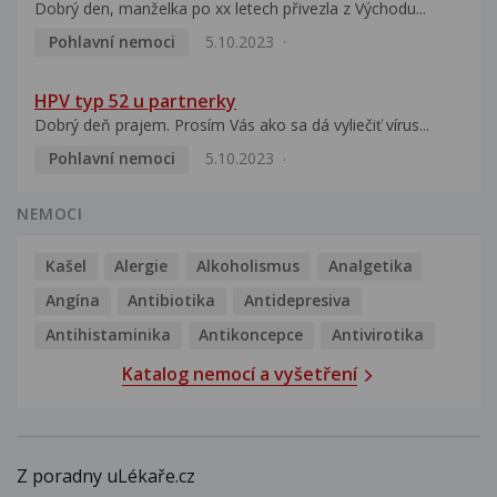
Dobrý den, manželka po xx letech přivezla z Východu...
Pohlavní nemoci
5.10.2023
HPV typ 52 u partnerky
Dobrý deň prajem. Prosím Vás ako sa dá vyliečiť vírus...
Pohlavní nemoci
5.10.2023
NEMOCI
Kašel
Alergie
Alkoholismus
Analgetika
Angína
Antibiotika
Antidepresiva
Antihistaminika
Antikoncepce
Antivirotika
Katalog nemocí a vyšetření
Z poradny uLékaře.cz