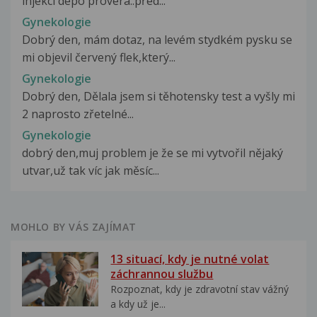
injekci depo provera..před...
Gynekologie
Dobrý den, mám dotaz, na levém stydkém pysku se
mi objevil červený flek,který...
Gynekologie
Dobrý den, Dělala jsem si těhotensky test a vyšly mi
2 naprosto zřetelné...
Gynekologie
dobrý den,muj problem je že se mi vytvořil nějaký
utvar,už tak víc jak měsíc...
MOHLO BY VÁS ZAJÍMAT
13 situací, kdy je nutné volat
záchrannou službu
Rozpoznat, kdy je zdravotní stav vážný
a kdy už je...