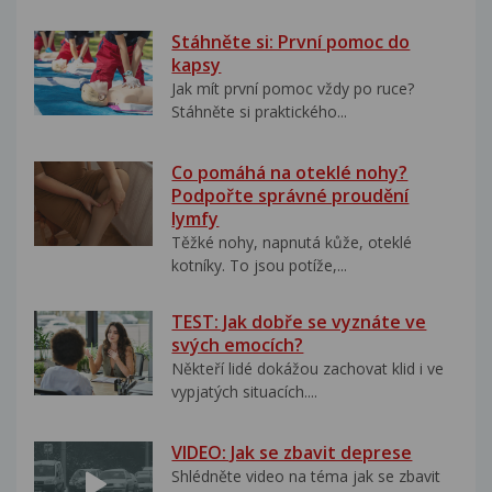
Stáhněte si: První pomoc do
kapsy
Jak mít první pomoc vždy po ruce?
Stáhněte si praktického...
Co pomáhá na oteklé nohy?
Podpořte správné proudění
lymfy
Těžké nohy, napnutá kůže, oteklé
kotníky. To jsou potíže,...
TEST: Jak dobře se vyznáte ve
svých emocích?
Někteří lidé dokážou zachovat klid i ve
vypjatých situacích....
VIDEO: Jak se zbavit deprese
Shlédněte video na téma jak se zbavit