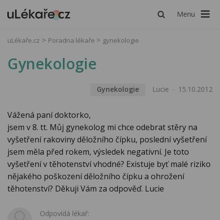
Menu
uLékaře.cz
Poradna lékaře
gynekologie
Gynekologie
Gynekologie
Lucie
15.10.2012
Vážená paní doktorko,
jsem v 8. tt. Můj gynekolog mi chce odebrat stěry na
vyšetření rakoviny děložního čípku, poslední vyšetření
jsem měla před rokem, výsledek negativní. Je toto
vyšetření v těhotenství vhodné? Existuje byť malé riziko
nějakého poškození děložního čípku a ohrožení
těhotenství? Děkuji Vám za odpověď. Lucie
Odpovídá lékař: