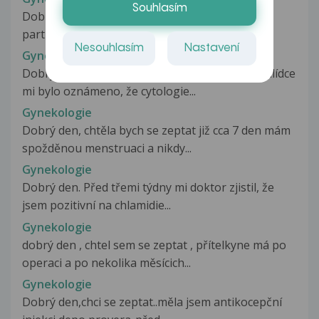
Souhlasím
Dobrý den, chci se zeptat co se může stát
partnerovi, když semnou měl pohlavní...
Nesouhlasím
Nastavení
Gynekologie
Dobrý den, při preventivní gynekologické prohlídce
mi bylo oznámeno, že cytologie...
Gynekologie
Dobrý den, chtěla bych se zeptat již cca 7 den mám
spožděnou menstruaci a nikdy...
Gynekologie
Dobrý den. Před třemi týdny mi doktor zjistil, že
jsem pozitivní na chlamidie...
Gynekologie
dobrý den , chtel sem se zeptat , přítelkyne má po
operaci a po nekolika měsícich...
Gynekologie
Dobrý den,chci se zeptat..měla jsem antikocepční