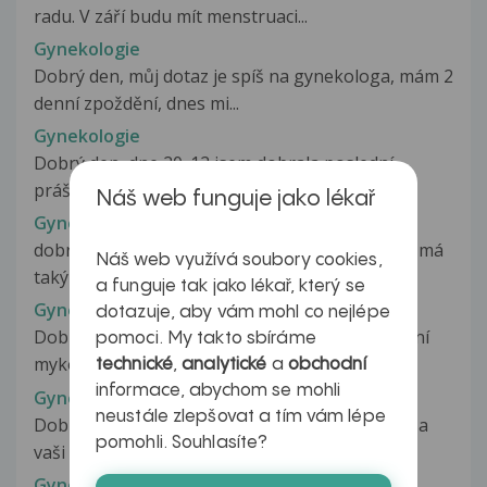
radu. V září budu mít menstruaci...
Gynekologie
Dobrý den, můj dotaz je spíš na gynekologa, mám 2
denní zpoždění, dnes mi...
Gynekologie
Dobrý den, dne 20. 12 jsem dobrala poslední
prášek antikoncepce. Dne 5. 1....
Náš web funguje jako lékař
Gynekologie
dobrý den, chtel by sem se vás spítat přítelkina má
Náš web využívá soubory cookies,
taký problém, bola operovaná...
a funguje tak jako lékař, který se
Gynekologie
dotazuje, aby vám mohl co nejlépe
Dobrý den, už dlouhou dobou mě trápí vaginální
pomoci. My takto sbíráme
mykozy. Začínají téměř pravidelně...
technické
,
analytické
a
obchodní
informace, abychom se mohli
Gynekologie
neustále zlepšovat a tím vám lépe
Dobrý den, ptala jsme se vás na jeden problem a
pomohli. Souhlasíte?
vaši odpovědi jsem rozuměla...
Gynekologie