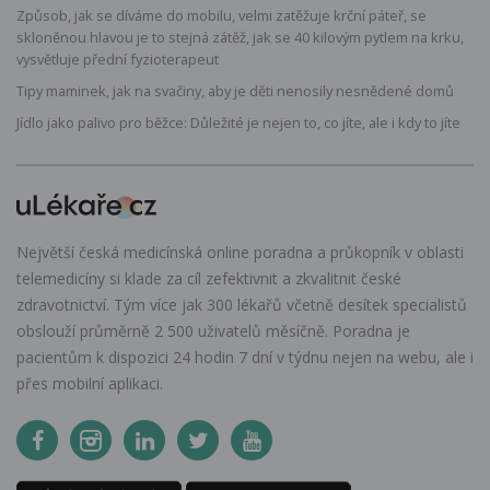
Způsob, jak se díváme do mobilu, velmi zatěžuje krční páteř, se
skloněnou hlavou je to stejná zátěž, jak se 40 kilovým pytlem na krku,
vysvětluje přední fyzioterapeut
Tipy maminek, jak na svačiny, aby je děti nenosily nesnědené domů
Jídlo jako palivo pro běžce: Důležité je nejen to, co jíte, ale i kdy to jíte
Největší česká medicínská online poradna a průkopník v oblasti
telemedicíny si klade za cíl zefektivnit a zkvalitnit české
zdravotnictví. Tým více jak 300 lékařů včetně desítek specialistů
obslouží průměrně 2 500 uživatelů měsíčně. Poradna je
pacientům k dispozici 24 hodin 7 dní v týdnu nejen na webu, ale i
přes mobilní aplikaci.