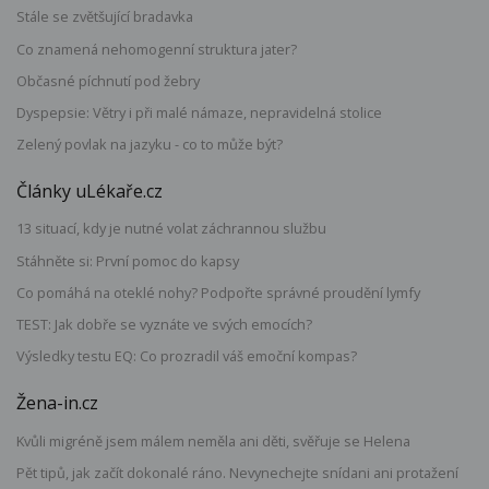
Stále se zvětšující bradavka
Co znamená nehomogenní struktura jater?
Občasné píchnutí pod žebry
Dyspepsie: Větry i při malé námaze, nepravidelná stolice
Zelený povlak na jazyku - co to může být?
Články uLékaře.cz
13 situací, kdy je nutné volat záchrannou službu
Stáhněte si: První pomoc do kapsy
Co pomáhá na oteklé nohy? Podpořte správné proudění lymfy
TEST: Jak dobře se vyznáte ve svých emocích?
Výsledky testu EQ: Co prozradil váš emoční kompas?
Žena-in.cz
Kvůli migréně jsem málem neměla ani děti, svěřuje se Helena
Pět tipů, jak začít dokonalé ráno. Nevynechejte snídani ani protažení