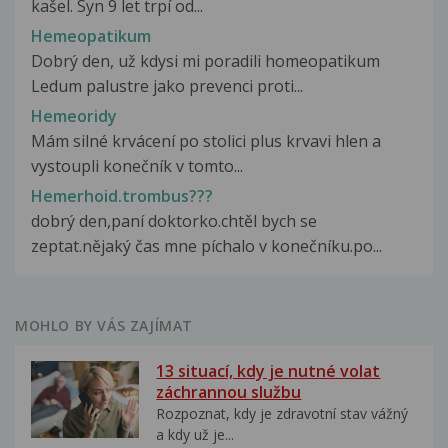
kašel. Syn 9 let trpí od...
Hemeopatikum
Dobrý den, už kdysi mi poradili homeopatikum
Ledum palustre jako prevenci proti...
Hemeoridy
Mám silné krvácení po stolici plus krvavi hlen a
vystoupli konečník v tomto...
Hemerhoid.trombus???
dobrý den,paní doktorko.chtěl bych se
zeptat.nějaký čas mne píchalo v konečníku.po...
MOHLO BY VÁS ZAJÍMAT
13 situací, kdy je nutné volat
záchrannou službu
Rozpoznat, kdy je zdravotní stav vážný
a kdy už je...