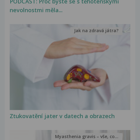
PODCAST: Proč byste se s těhotenskými
nevolnostmi měla...
Jak na zdravá játra?
Ztukovatění jater v datech a obrazech
Myasthenia gravis – vše, co...