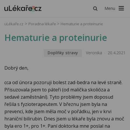
Menu
uLékaře.cz
Poradna lékaře
Hematurie a proteinurie
Hematurie a proteinurie
Doplňky stravy
Veronika
20.4.2021
Dobrý den,
cca od února pozoruji bolest zad-bedra na levé straně.
Přisuzovala jsem to páteři (od malička skolióza a
sedavé zaměstnání). Tyto problémy jsem doposud
řešila s fyzioterapeutem. V březnu jsem byla na
prevenci, kde jsem měla moč v pořádku, jen v krvi
hraniční bilirubin. Dnes jsem u lékaře byla znovu a moč
byla ero 1+, pro 1+. Paní doktorka mne poslal na