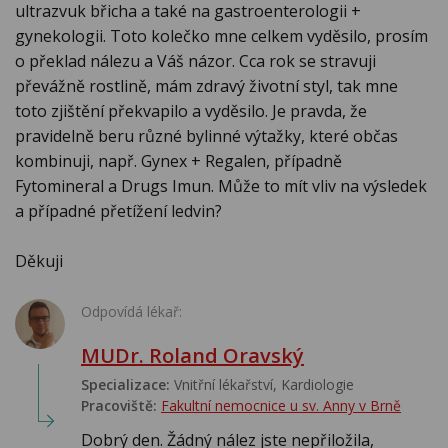
ultrazvuk břicha a také na gastroenterologii +
gynekologii. Toto kolečko mne celkem vyděsilo, prosím
o překlad nálezu a Váš názor. Cca rok se stravuji
převážně rostlině, mám zdravý životní styl, tak mne
toto zjištění překvapilo a vyděsilo. Je pravda, že
pravidelně beru různé bylinné výtažky, které občas
kombinuji, např. Gynex + Regalen, případně
Fytomineral a Drugs Imun. Může to mít vliv na výsledek
a případné přetížení ledvin?
Děkuji
Odpovídá lékař:
MUDr. Roland Oravský
Specializace:
Vnitřní lékařství, Kardiologie
Pracoviště:
Fakultní nemocnice u sv. Anny v Brně
Dobrý den. Žádný nález jste nepřiložila,