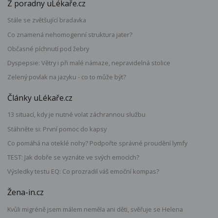
Z poradny uLékaře.cz
Stále se zvětšující bradavka
Co znamená nehomogenní struktura jater?
Občasné píchnutí pod žebry
Dyspepsie: Větry i při malé námaze, nepravidelná stolice
Zelený povlak na jazyku - co to může být?
Články uLékaře.cz
13 situací, kdy je nutné volat záchrannou službu
Stáhněte si: První pomoc do kapsy
Co pomáhá na oteklé nohy? Podpořte správné proudění lymfy
TEST: Jak dobře se vyznáte ve svých emocích?
Výsledky testu EQ: Co prozradil váš emoční kompas?
Žena-in.cz
Kvůli migréně jsem málem neměla ani děti, svěřuje se Helena