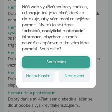
Hematurie
Náš web využívá soubory cookies,
Dobrý den, před pár dny jsem byl odvezen RZS do
a funguje tak jako lékař, který se
nemocnice po velké bolesti...
dotazuje, aby vám mohl co nejlépe
pomoci. My takto sbíráme
Hematurie - vyhledání urologa k provedení
technické
,
analytické
a
obchodní
cystoskopie
informace, abychom se mohli
2019 SONO zesílení stěny moč. měchýře oblast
neustále zlepšovat a tím vám lépe
trigonum, přetrvávající mikro...
pomohli. Souhlasíte?
Hematurie a bakteriurie
Dobry den chcem sa Vas opytat nakolko da bojim
Souhlasím
vaznych chorob s cim ma vystrasili....
Hematurie a bílkovina v moči
Nesouhlasím
Nastavení
Dobrý den, je mi 18 let a od 16 let - operace
slepého střeva mám stále zdravotní...
Hematurie a proteinurie
Dobrý den!Je mi 47let,jsem diabetik a léčím se
dlouhodobě s vys.krev.tlakem.2x,jsem...