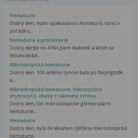
Hematurie
Dobrý den, mám opakovanou hematurii, sono v
pořádku,...
Hematurie a proteinurie
Dobrý den!Je mi 47let,jsem diabetik a léčím se
dlouhodobě...
Mikroskopická hematurie
Dobrý den, 10ti letému synovi byla po faryngitidě
a...
Mikroskopická hematurie, mikrocytóza
erytrocytů, obavy z rakoviny střeva
Dobry den, OA: mikroskopicke glomerularni
hematurie,...
Hematurie
Dobrý den, byla mi lékařem zjištěna mikroskopická
hematurie...