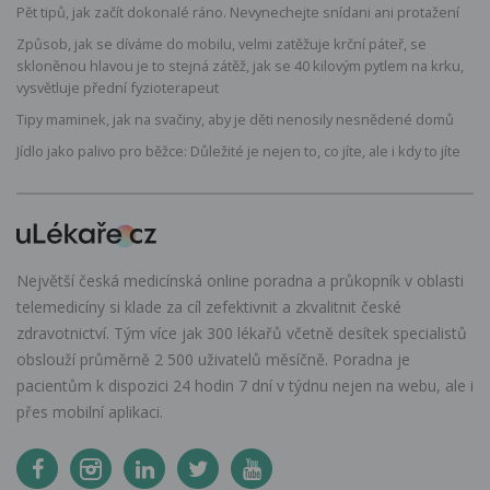
Pět tipů, jak začít dokonalé ráno. Nevynechejte snídani ani protažení
Způsob, jak se díváme do mobilu, velmi zatěžuje krční páteř, se
skloněnou hlavou je to stejná zátěž, jak se 40 kilovým pytlem na krku,
vysvětluje přední fyzioterapeut
Tipy maminek, jak na svačiny, aby je děti nenosily nesnědené domů
Jídlo jako palivo pro běžce: Důležité je nejen to, co jíte, ale i kdy to jíte
Největší česká medicínská online poradna a průkopník v oblasti
telemedicíny si klade za cíl zefektivnit a zkvalitnit české
zdravotnictví. Tým více jak 300 lékařů včetně desítek specialistů
obslouží průměrně 2 500 uživatelů měsíčně. Poradna je
pacientům k dispozici 24 hodin 7 dní v týdnu nejen na webu, ale i
přes mobilní aplikaci.