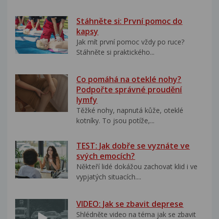
Stáhněte si: První pomoc do
kapsy
Jak mít první pomoc vždy po ruce?
Stáhněte si praktického...
Co pomáhá na oteklé nohy?
Podpořte správné proudění
lymfy
Těžké nohy, napnutá kůže, oteklé
kotníky. To jsou potíže,...
TEST: Jak dobře se vyznáte ve
svých emocích?
Někteří lidé dokážou zachovat klid i ve
vypjatých situacích....
VIDEO: Jak se zbavit deprese
Shlédněte video na téma jak se zbavit