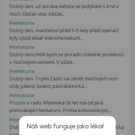
Dobrý den, už asi dva měsíce se potýkám s krví v
moči. Občas více, občas...
Hematurie
Dobrý den, manželovi před 5-ti lety před operací
kýly zjistil lékař mikrohematurii,...
Hematurie
Dobrý den,chtěl bych se poradit ohledně problémů
s močovými cestami. V půlce...
Hematurie
Dobrý den. Trpím často na zánět močových cest
vždy pálení, bolest paní doktorka...
Hematurie
Prosím o radu. Maminka 56 let má od jara
přetrvávající hematurii. Prošla kolonoskopií,...
Hematurie
Náš web funguje jako lékař
Dobrý den, byla mi lékařem zjištěna mikroskopická
hematurie (zpráva: M + S krev...