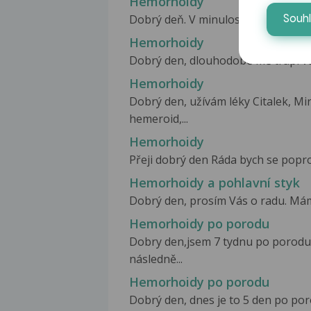
Hemorhoidy
Dobrý deň. V minulosti som trpela 
Souh
Hemorhoidy
Dobrý den, dlouhodobě mě trápí vět
Hemorhoidy
Dobrý den, užívám léky Citalek, Mir
hemeroid,...
Hemorhoidy
Přeji dobrý den Ráda bych se popr
Hemorhoidy a pohlavní styk
Dobrý den, prosím Vás o radu. Mám hem
Hemorhoidy po porodu
Dobry den,jsem 7 tydnu po porodu a
následně...
Hemorhoidy po porodu
Dobrý den, dnes je to 5 den po poro