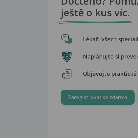
Dočteno? Pomů
ještě o kus víc.
Lékaři všech special
Naplánujte si preve
Objevujte praktické 
Zaregistrovat se zdarma