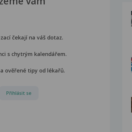
žeme vám
izací čekají na váš dotaz.
nci s chytrým kalendářem.
a ověřené tipy od lékařů.
Přihlásit se