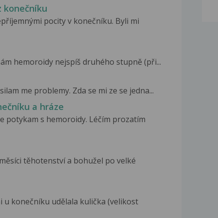
z konečníku
příjemnými pocity v konečníku. Byli mi
ám hemoroidy nejspíš druhého stupně (při...
osilam me problemy. Zda se mi ze se jedna...
nečníku a hráze
e potykam s hemoroidy. Léčím prozatím
měsíci těhotenství a bohužel po velké
 u konečníku udělala kulička (velikost