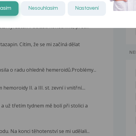
hemeroidmi zrejme vnútornými krvácanie pri...
lasím
Nesouhlasím
Nastavení
ší výrůstek v oblasti konečníku, před...
tazapin. Cítím, že se mi začíná dělat
NE
osila o radu ohledně hemeroidů.Problémy...
oroidy II. a III. st. zevní i vnitřní....
 už třetím tydnem mě bolí při stolici a
du. Na konci těhotenství se mi udělali...