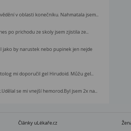
svědění v oblasti konečníku. Nahmatala jsem...
es po prichodu ze skoly jsem zjistila ze...
l jako by narustek nebo pupinek jen nejde
log mi doporučil gel Hirudoid. Můžu gel...
Udělal se mi vnejší hemorod.Byl jsem 2x na...
Články uLékaře.cz
Žena