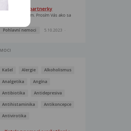
HPV typ 52 u partnerky
Dobrý deň prajem. Prosím Vás ako sa
dá vyliečiť vírus...
Pohlavní nemoci
5.10.2023
MOCI
Kašel
Alergie
Alkoholismus
Analgetika
Angína
Antibiotika
Antidepresiva
Antihistaminika
Antikoncepce
Antivirotika