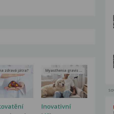
na zdravá játra?
Myasthenia gravis – vše, co...
SO
kovatění
Inovativní