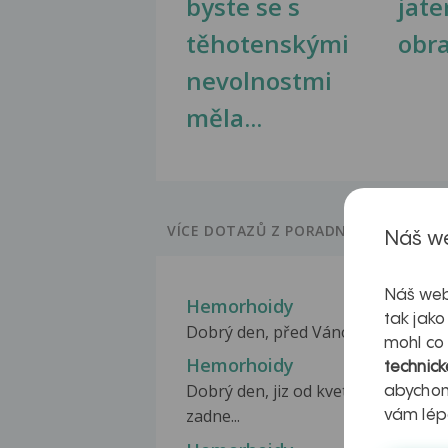
byste se s
jate
těhotenskými
obr
nevolnostmi
měla...
VÍCE DOTAZŮ Z PORADNY
Náš we
Náš web
Hemorhoidy
tak jako
Dobrý den, před Vánocemi jsem přest
mohl co
Hemorhoidy
technick
Dobrý den, jiz od kvetna mam pro
abychom
zadne...
vám lép