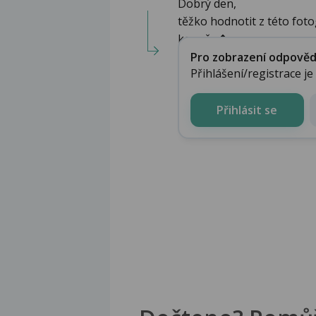
Dobrý den,
těžko hodnotit z této fot
konečn�...
Pro zobrazení odpovědi 
Přihlášení/registrace j
Přihlásit se