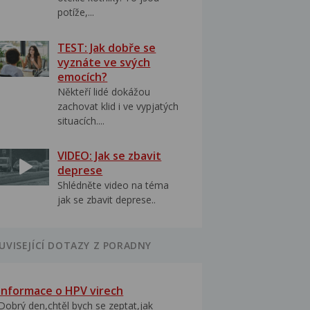
potíže,...
TEST: Jak dobře se
vyznáte ve svých
emocích?
Někteří lidé dokážou
zachovat klid i ve vypjatých
situacích....
VIDEO: Jak se zbavit
deprese
Shlédněte video na téma
jak se zbavit deprese..
UVISEJÍCÍ DOTAZY Z PORADNY
Informace o HPV virech
Dobrý den,chtěl bych se zeptat,jak