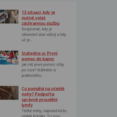
13 situací, kdy je
nutné volat
záchrannou službu
Rozpoznat, kdy je
zdravotní stav vážný a kdy
už je...
Stáhněte si: První
pomoc do kapsy
Jak mít první pomoc vždy
po ruce? Stáhněte si
praktického...
Co pomáhá na oteklé
nohy? Podpořte
správné proudění
lymfy
Těžké nohy, napnutá kůže,
oteklé kotníky. To jsou