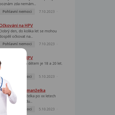
poznám zda nemám...
Pohlavní nemoci
7.10.2023
Očkování na HPV
Dobrý den, do kolika let se mohou
dospělí očkovat na...
Pohlavní nemoci
7.10.2023
Očkování na HPV
Dobrý den, mým dětem je 18 a 20 let.
Chci je nechat...
Pohlavní nemoci
5.10.2023
HPV pozitivní manželka
Dobrý den, manželka po xx letech
přivezla z Východu...
Pohlavní nemoci
5.10.2023