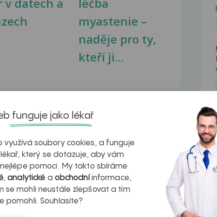
r v datech a
léčba
azech
myastenie –
naděje pro ty,
kteří ji...
b funguje jako lékař
 využívá soubory cookies, a funguje
 lékař, který se dotazuje, aby vám
ala kojit svou nyní 1,5letou dceru a od té...
 nejlépe pomoci. My takto sbíráme
é
,
analytické
a
obchodní
informace,
blemy s konecnikem.Respektive bud bez
 se mohli neustále zlepšovat a tím
e pomohli. Souhlasíte?