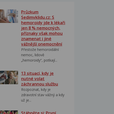
Průzkum
Sedimvklidu.cz: S
hemoroidy jde k lékaři
jen 8 % nemocných,
příznaky však mohou
znamenat i jiné
vážnější onemocnění
Přestože hemoroidální
nemoc, lidově
„hemoroidy“, potkají...
13 situací, kdy je
nutné volat
záchrannou službu
Rozpoznat, kdy je
zdravotní stav vážný a kdy
už je...
Stáhněte si: První