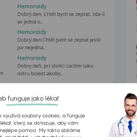
Hemoroidy
Dobrý den, Chtěl bych se zeptat, zda-li
se jedná o...
Hemoroidy
Dobrý den Chtěl jsem se zeptat jestli
jse nejedna...
Hemoroidy
Dobry deň, pri stolici zacitim taku
em
ostru bolest akoby...
b funguje jako lékař
 využívá soubory cookies, a funguje
 lékař, který se dotazuje, aby vám
na zdravá játra?
Myasthenia gravis – vše, co...
 nejlépe pomoci. My takto sbíráme