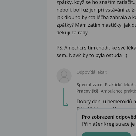
zpátky, když se ho snažím zatlačit..
nebolí, bolí už jen při vstávání ze ž
jak dlouho by cca léčba zabrala a 
zpátky? Mám zatím mastičky, jak d
děkuji za rady..
PS: A nechci s tím chodit ke své lék
sem.. Navíc by to byla ostuda.. :)
Odpovídá lékař:
Specializace:
Praktické lékařs
Pracoviště:
Ambulance praktic
Dobrý den, u hemeroidů mů
Důležitá jsou režim...
Pro zobrazení odpovědi 
Přihlášení/registrace j