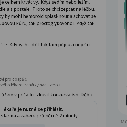
 Je celkem krvácivý.. Když sedím nebo ležím,
idle a z postele.. Proto se chci zeptat na léčbu,
kdy by mohl hemoroid splasknout a schovat se
ubovou kůru, tak prectoglykovenol.. Když tak
ařce.. Kdybych chtěl, tak tam půjdu a nepíšu
tví pro dospělé
kého lékaře Benátky nad Jizerou
žete v počátku zkusit konzervativní léčbu.
lékaře je nutné se přihlásit.
e zdarma a zabere průměrně 2 minuty.
MO