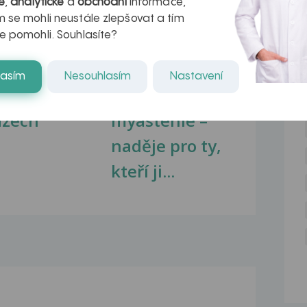
é
,
analytické
a
obchodní
informace,
 se mohli neustále zlepšovat a tím
e pomohli. Souhlasíte?
kovatění
Inovativní
lasím
Nesouhlasím
Nastavení
NE
r v datech a
léčba
azech
myastenie –
naděje pro ty,
kteří ji...