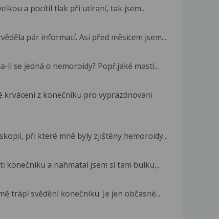
kou a pocítil tlak při utíraní, tak jsem...
věděla pár informací. Asi před měsícem jsem...
a-li se jedná o hemoroidy? Popř.jaké masti...
é krvácení z konečníku pro vyprazdnovani
opii, při které mně byly zjištěny hemoroidy...
sti konečníku a nahmatal jsem si tam bulku,...
ě trápí svědění konečníku. Je jen občasné...