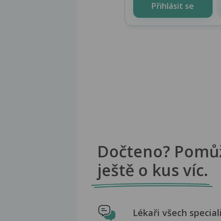
Přihlásit se
Dočteno? Pomů
ještě o kus víc.
Lékaři všech special