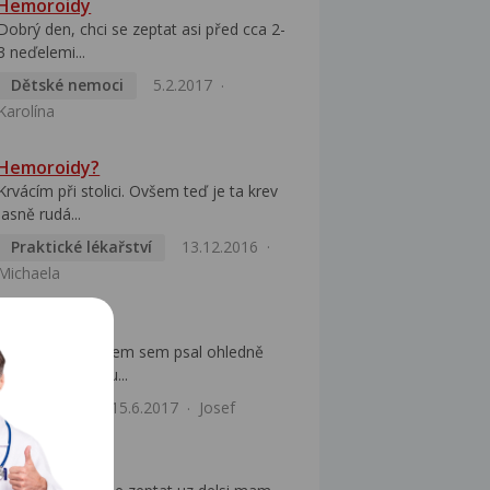
Hemoroidy
Dobrý den, chci se zeptat asi před cca 2-
3 neďelemi...
Dětské nemoci
5.2.2017
Karolína
Hemoroidy?
Krvácím při stolici. Ovšem teď je ta krev
jasně rudá...
Praktické lékařství
13.12.2016
Michaela
Hemoroidy
Dobrý den, Již jsem sem psal ohledně
obavy o rakovinu...
Chirurgie
15.6.2017
Josef
Hemoroidy