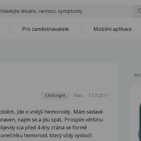
Pro zaměstnavatele
Mobilní aplikace
MO
Chirurgie
Max
13.3.2017
oblém.. Jde o vnější hemoroidy.. Mám sedavé
naven, najím se a jdu spát.. Prospím většinu
bjevily cca před 4 dny zrána ve formě
onečníku hemoroid, který vždy vyskočí