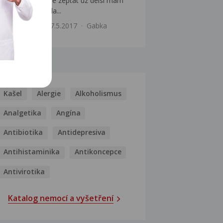
Dobry den,chci se zeptat uz delsi mam
ve stolici krev,byla...
Chirurgie
7.5.2017
Gabka
MOCI
Kašel
Alergie
Alkoholismus
Analgetika
Angína
Antibiotika
Antidepresiva
Antihistaminika
Antikoncepce
Antivirotika
Katalog nemocí a vyšetření