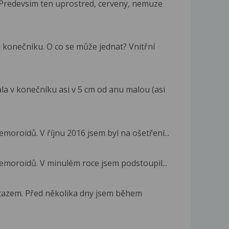
 Predevsim ten uprostred, cerveny, nemuze
 konečníku. O co se může jednat? Vnitřní
 v konečníku asi v 5 cm od anu malou (asi
moroidů. V říjnu 2016 jsem byl na ošetření...
emoroidů. V minulém roce jsem podstoupil...
otazem. Před několika dny jsem během