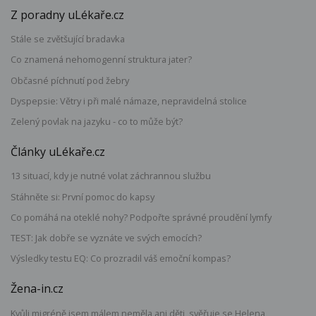
Z poradny uLékaře.cz
Stále se zvětšující bradavka
Co znamená nehomogenní struktura jater?
Občasné píchnutí pod žebry
Dyspepsie: Větry i při malé námaze, nepravidelná stolice
Zelený povlak na jazyku - co to může být?
Články uLékaře.cz
13 situací, kdy je nutné volat záchrannou službu
Stáhněte si: První pomoc do kapsy
Co pomáhá na oteklé nohy? Podpořte správné proudění lymfy
TEST: Jak dobře se vyznáte ve svých emocích?
Výsledky testu EQ: Co prozradil váš emoční kompas?
Žena-in.cz
Kvůli migréně jsem málem neměla ani děti, svěřuje se Helena