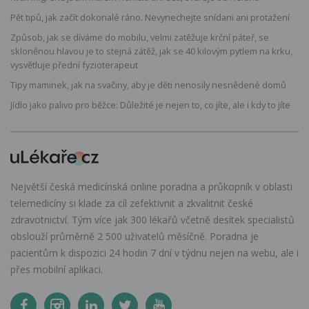
Pět tipů, jak začít dokonalé ráno. Nevynechejte snídani ani protažení
Způsob, jak se díváme do mobilu, velmi zatěžuje krční páteř, se
skloněnou hlavou je to stejná zátěž, jak se 40 kilovým pytlem na krku,
vysvětluje přední fyzioterapeut
Tipy maminek, jak na svačiny, aby je děti nenosily nesnědené domů
Jídlo jako palivo pro běžce: Důležité je nejen to, co jíte, ale i kdy to jíte
Největší česká medicínská online poradna a průkopník v oblasti
telemedicíny si klade za cíl zefektivnit a zkvalitnit české
zdravotnictví. Tým více jak 300 lékařů včetně desítek specialistů
obslouží průměrně 2 500 uživatelů měsíčně. Poradna je
pacientům k dispozici 24 hodin 7 dní v týdnu nejen na webu, ale i
přes mobilní aplikaci.