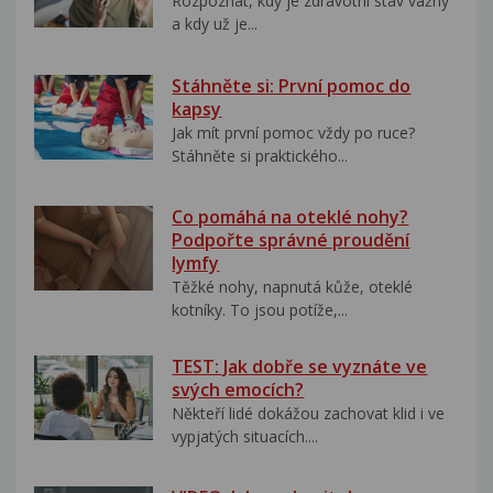
Rozpoznat, kdy je zdravotní stav vážný
a kdy už je...
Stáhněte si: První pomoc do
kapsy
Jak mít první pomoc vždy po ruce?
Stáhněte si praktického...
Co pomáhá na oteklé nohy?
Podpořte správné proudění
lymfy
Těžké nohy, napnutá kůže, oteklé
kotníky. To jsou potíže,...
TEST: Jak dobře se vyznáte ve
svých emocích?
Někteří lidé dokážou zachovat klid i ve
vypjatých situacích....