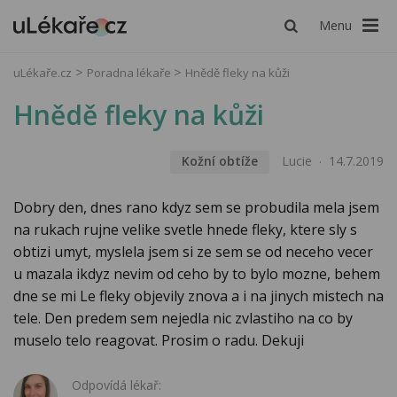
Menu
uLékaře.cz
Poradna lékaře
Hnědě fleky na kůži
Hnědě fleky na kůži
Kožní obtíže
Lucie
14.7.2019
Dobry den, dnes rano kdyz sem se probudila mela jsem
na rukach rujne velike svetle hnede fleky, ktere sly s
obtizi umyt, myslela jsem si ze sem se od neceho vecer
u mazala ikdyz nevim od ceho by to bylo mozne, behem
dne se mi Le fleky objevily znova a i na jinych mistech na
tele. Den predem sem nejedla nic zvlastiho na co by
muselo telo reagovat. Prosim o radu. Dekuji
Odpovídá lékař: