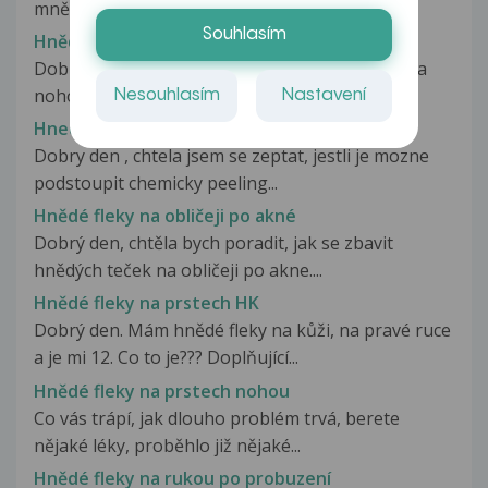
mně zničehonic začali vytvářet...
Souhlasím
Hnědé fleky na nohou
Dobrý den Již delší dobu mě trápí hnědé fleky na
nohou. Problém jsem řešil...
Nesouhlasím
Nastavení
Hnede fleky na obliceji
Dobry den , chtela jsem se zeptat, jestli je mozne
podstoupit chemicky peeling...
Hnědé fleky na obličeji po akné
Dobrý den, chtěla bych poradit, jak se zbavit
hnědých teček na obličeji po akne....
Hnědé fleky na prstech HK
Dobrý den. Mám hnědé fleky na kůži, na pravé ruce
a je mi 12. Co to je??? Doplňující...
Hnědé fleky na prstech nohou
Co vás trápí, jak dlouho problém trvá, berete
nějaké léky, proběhlo již nějaké...
Hnědé fleky na rukou po probuzení