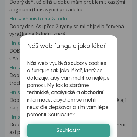
Dobrý deň, už dlhšiu dobu mám problem s castými
anginámi (hnisavymi) pravidelne...
Hnisavé místo na žaludu
Dobrý den. Asi před 2 týdny se mi objevila červená
vyrážka na žaludu, která...
Hnisave oci u kojence
Náš web funguje jako lékař
DOBRY DEN, U MEHO 6MESICNIHO SYNA SE
CASTO OBJEVUJI INFEKCE OCI. PROJEVUJI...
Náš web využívá soubory cookies,
Hnisave očičko a zkažený heřmánek
a funguje tak jako lékař, který se
Dobrý den, mám 3 měsíčního syna, který měl
dotazuje, aby vám mohl co nejlépe
trochu zahnisané očičko, dle rady...
pomoci. My takto sbíráme
Hnisavé puchýřky
technické
,
analytické
a
obchodní
Dobrý den, zhruba poslední dva měsíce se mi dělají
informace, abychom se mohli
na předloktí hnisavé pupinky...
neustále zlepšovat a tím vám lépe
pomohli. Souhlasíte?
Hnisavé puchýřky v krku
Dobrý den, ráda bych se na Vás obrátila s dotazem,
Souhlasím
asi před 5ti dny sem si všimla,...