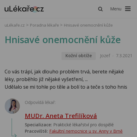
Menu
uLékaře.cz
Poradna lékaře
Hnisavé onemocnění kůže
Hnisavé onemocnění kůže
Kožní obtíže
Jozef
7.3.2021
Co vás trápí, jak dlouho problém trvá, berete nějaké
léky, proběhlo již nějaké vyšetření, ...
Udělalo se mi tohle po těle a bolí to a teče s toho hnis
Odpovídá lékař:
MUDr. Aneta Trefilíková
Specializace:
Praktické lékařství pro dospělé
Pracoviště:
Fakultní nemocnice u sv. Anny v Brně