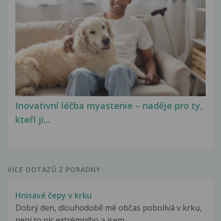
Inovativní léčba myastenie – naděje pro ty,
kteří ji...
VÍCE DOTAZŮ Z PORADNY
Hnisavé čepy v krku
Dobrý den, dlouhodobě mě občas pobolívá v krku,
není to nic extrémního a jsem...