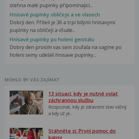
stehna malé pupinky připomínající...
Hnisavé pupínky obličeje a ve vlasech
Dobrý den. Příteli je 36 a trpí bílými hnisavymi
pupínky na obličeji a všude...
Hnisavé pupínky po holení genitálu
Dobry den prosim vas sem zoufala na vagine po
holeni semy udelali hnisave pupinky...
MOHLO BY VÁS ZAJÍMAT
13 situací, kdy je nutné volat
záchrannou službu
Rozpoznat, kdy je zdravotní stav vážný
a kdy už je...
Stáhněte si: První pomoc do
kapsy