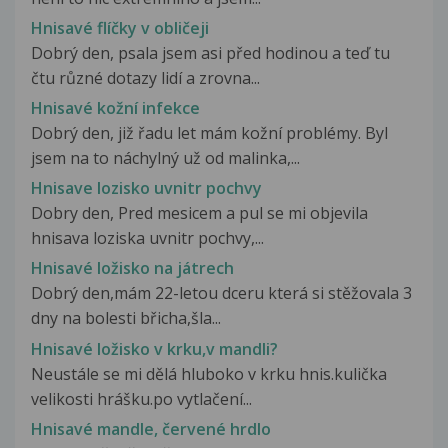
Hnisavé flíčky v obličeji
Dobrý den, psala jsem asi před hodinou a teď tu
čtu různé dotazy lidí a zrovna...
Hnisavé kožní infekce
Dobrý den, již řadu let mám kožní problémy. Byl
jsem na to náchylný už od malinka,...
Hnisave lozisko uvnitr pochvy
Dobry den, Pred mesicem a pul se mi objevila
hnisava loziska uvnitr pochvy,...
Hnisavé ložisko na játrech
Dobrý den,mám 22-letou dceru která si stěžovala 3
dny na bolesti břicha,šla...
Hnisavé ložisko v krku,v mandli?
Neustále se mi dělá hluboko v krku hnis.kulička
velikosti hrášku.po vytlačení...
Hnisavé mandle, červené hrdlo