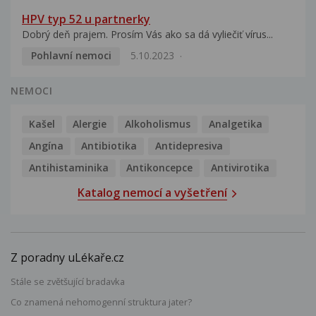
HPV typ 52 u partnerky
Dobrý deň prajem. Prosím Vás ako sa dá vyliečiť vírus...
Pohlavní nemoci
5.10.2023
NEMOCI
Kašel
Alergie
Alkoholismus
Analgetika
Angína
Antibiotika
Antidepresiva
Antihistaminika
Antikoncepce
Antivirotika
Katalog nemocí a vyšetření
Z poradny uLékaře.cz
Stále se zvětšující bradavka
Co znamená nehomogenní struktura jater?