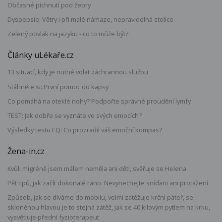
Občasné píchnutí pod žebry
Dyspepsie: Větry i při malé námaze, nepravidelná stolice
Zelený povlak na jazyku - co to může být?
Články uLékaře.cz
13 situací, kdy je nutné volat záchrannou službu
Stáhněte si: První pomoc do kapsy
Co pomáhá na oteklé nohy? Podpořte správné proudění lymfy
TEST: Jak dobře se vyznáte ve svých emocích?
Výsledky testu EQ: Co prozradil váš emoční kompas?
Žena-in.cz
Kvůli migréně jsem málem neměla ani děti, svěřuje se Helena
Pět tipů, jak začít dokonalé ráno. Nevynechejte snídani ani protažení
Způsob, jak se díváme do mobilu, velmi zatěžuje krční páteř, se
skloněnou hlavou je to stejná zátěž, jak se 40 kilovým pytlem na krku,
vysvětluje přední fyzioterapeut