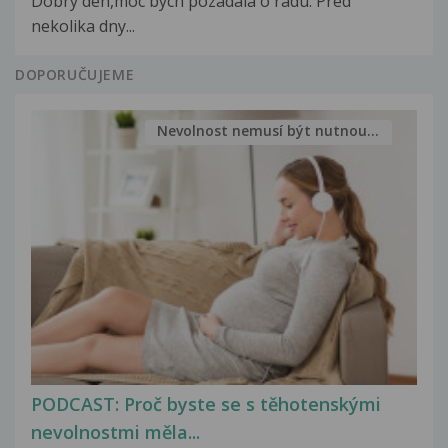
Dobry den,moc bych pozadala o radu. Pred
nekolika dny...
DOPORUČUJEME
Nevolnost nemusí být nutnou...
PODCAST: Proč byste se s těhotenskými
nevolnostmi měla...