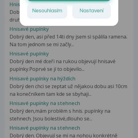
Hnisavé pupínky
Nesouhlasím
Nastavení
Dobrý den,ráda bych Vás požádalo o radu. Již
druhým měsícem se léčím u kožní...
Hnisavé pupínky
Dobrý den, asi před 14ti dny jsem si spálila ramena.
Na tom jednom se mi začly...
Hnisavé pupínky
Dobrý den mé dceři na rukou objevují hnisavé
pupínky.Poprvé se jí to objevilo...
Hnisavé pupínky na hýždích
Dobrý den chci se zeptat už nějakou dobu asi 10cm
na konečníkem tam kde se sbyhaji...
Hnisavé pupínky na stehnech
Dobrý den,mám problém s hnis. pupínky na
stehnech. Jsou bolestivé,dlouho se...
Hnisavé pupínky na stehnech
Dobrý den. Objevují se mi na nohou konkrétně