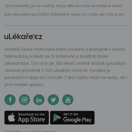
Tipy maminek, jak na svačiny, aby je děti nenosily nesnědené domů
Jídlo jako palivo pro běžce: Důležité je nejen to, co jíte, ale i kdy to jíte
Největší česká medicínská online poradna a průkopník v oblasti
telemedicíny si klade za cíl zefektivnit a zkvalitnit české
zdravotnictví. Tým více jak 300 lékařů včetně desítek specialistů
obslouží průměrně 2 500 uživatelů měsíčně. Poradna je
pacientům k dispozici 24 hodin 7 dní v týdnu nejen na webu, ale i
přes mobilní aplikaci.