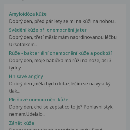
Amyloidóza kůže
Dobrý den, před pár lety se mi na kůži na nohou...
Svědění kůže při onemocnění jater
Dobrý den, třetí měsíc mám naordinovanou léčbu
Ursofalkem...
Růže - bakteriální onemocnění kůže a podkoží
Dobrý den, moje babička má růži na noze, asi 3
týdny...
Hnisavé angíny
Dobrý den ,měla bych dotaz,léčím se na vysoký
tlak...
Plísňové onemocnění kůže
Dobry den, chci se zeptat co to je? Pohlavni styk
nemam.Udelalo...
Zánět kůže