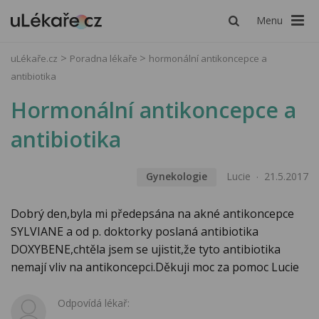
Menu
uLékaře.cz
Poradna lékaře
hormonální antikoncepce a
antibiotika
Hormonální antikoncepce a
antibiotika
Gynekologie
Lucie
21.5.2017
Dobrý den,byla mi předepsána na akné antikoncepce
SYLVIANE a od p. doktorky poslaná antibiotika
DOXYBENE,chtěla jsem se ujistit,že tyto antibiotika
nemají vliv na antikoncepci.Děkuji moc za pomoc Lucie
Odpovídá lékař: