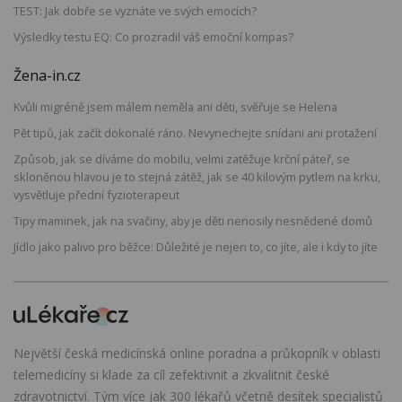
TEST: Jak dobře se vyznáte ve svých emocích?
Výsledky testu EQ: Co prozradil váš emoční kompas?
Žena-in.cz
Kvůli migréně jsem málem neměla ani děti, svěřuje se Helena
Pět tipů, jak začít dokonalé ráno. Nevynechejte snídani ani protažení
Způsob, jak se díváme do mobilu, velmi zatěžuje krční páteř, se
skloněnou hlavou je to stejná zátěž, jak se 40 kilovým pytlem na krku,
vysvětluje přední fyzioterapeut
Tipy maminek, jak na svačiny, aby je děti nenosily nesnědené domů
Jídlo jako palivo pro běžce: Důležité je nejen to, co jíte, ale i kdy to jíte
Největší česká medicínská online poradna a průkopník v oblasti
telemedicíny si klade za cíl zefektivnit a zkvalitnit české
zdravotnictví. Tým více jak 300 lékařů včetně desítek specialistů