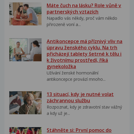
Máte čuch na lásku? Role vůně v
partnerských vztazích
Napadlo vás někdy, proč vám někdo
přirozeně voní a...
Antikoncepce má příznivý vliv na
úpravu ženského cyklu. Na trh
přicházejí tablety šetrné k tělu i
k životnímu prostředí, říká
gynekoložka
Užívání ženské hormonální
antikoncepce provází mnoho...
13 situací, kdy je nutné volat
záchrannou službu
Rozpoznat, kdy je zdravotní stav vážný
a kdy už je...
Stáhněte si: První pomoc do