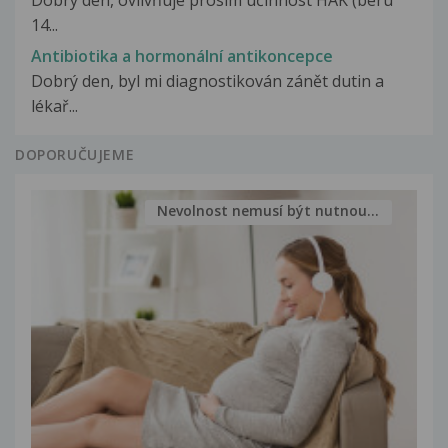
Dobrý den, ovlivňuje prosím účinnost HAK (beru
14...
Antibiotika a hormonální antikoncepce
Dobrý den, byl mi diagnostikován zánět dutin a
lékař...
DOPORUČUJEME
Nevolnost nemusí být nutnou...