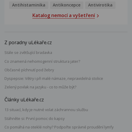
Antihistaminika
Antikoncepce
Antivirotika
Katalog nemocí a vyšetření
Z poradny uLékaře.cz
Stále se zvětšující bradavka
Co znamená nehomogenní struktura jater?
Občasné píchnutí pod žebry
Dyspepsie: Větry i při malé námaze, nepravidelná stolice
Zelený povlak na jazyku - co to může být?
Články uLékaře.cz
13 situací, kdy je nutné volat záchrannou službu
Stáhněte si: První pomoc do kapsy
Co pomáhá na oteklé nohy? Podpořte správné proudění lymfy