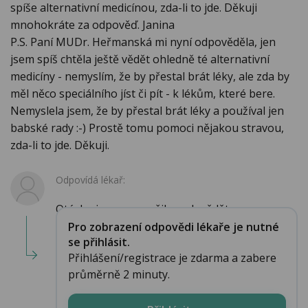
spíše alternativní medicínou, zda-li to jde. Děkuji
mnohokráte za odpověď. Janina
P.S. Paní MUDr. Heřmanská mi nyní odpověděla, jen
jsem spíš chtěla ještě vědět ohledně té alternativní
medicíny - nemyslím, že by přestal brát léky, ale zda by
měl něco speciálního jíst či pít - k lékům, které bere.
Nemyslela jsem, že by přestal brát léky a používal jen
babské rady :-) Prostě tomu pomoci nějakou stravou,
zda-li to jde. Děkuji.
Odpovídá lékař:
Otázku jsem se snažila zodpvědět...
Pro zobrazení odpovědi lékaře je nutné
se přihlásit.
Přihlášení/registrace je zdarma a zabere
průměrně 2 minuty.