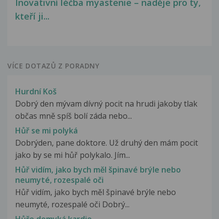
Inovativní léčba myastenie – naděje pro ty,
kteří ji...
VÍCE DOTAZŮ Z PORADNY
Hurdní Koš
Dobrý den mývam dívný pocit na hrudi jakoby tlak
občas mně spíš bolí záda nebo...
Hůř se mi polyká
Dobrýden, pane doktore. Už druhý den mám pocit
jako by se mi hůř polykalo. Jím...
Hůř vidím, jako bych měl špinavé brýle nebo
neumyté, rozespalé oči
Hůř vidím, jako bych měl špinavé brýle nebo
neumyté, rozespalé oči Dobrý...