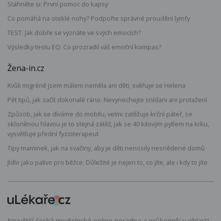
Stáhněte si: První pomoc do kapsy
Co pomáhá na oteklé nohy? Podpořte správné proudění lymfy
TEST: Jak dobře se vyznáte ve svých emocích?
Výsledky testu EQ: Co prozradil váš emoční kompas?
Žena-in.cz
Kvůli migréně jsem málem neměla ani děti, svěřuje se Helena
Pět tipů, jak začít dokonalé ráno. Nevynechejte snídani ani protažení
Způsob, jak se díváme do mobilu, velmi zatěžuje krční páteř, se
skloněnou hlavou je to stejná zátěž, jak se 40 kilovým pytlem na krku,
vysvětluje přední fyzioterapeut
Tipy maminek, jak na svačiny, aby je děti nenosily nesnědené domů
Jídlo jako palivo pro běžce: Důležité je nejen to, co jíte, ale i kdy to jíte
Největší česká medicínská online poradna a průkopník v oblasti