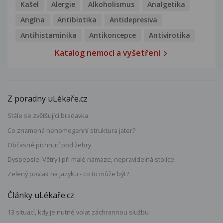
Kašel
Alergie
Alkoholismus
Analgetika
Angína
Antibiotika
Antidepresiva
Antihistaminika
Antikoncepce
Antivirotika
Katalog nemocí a vyšetření
Z poradny uLékaře.cz
Stále se zvětšující bradavka
Co znamená nehomogenní struktura jater?
Občasné píchnutí pod žebry
Dyspepsie: Větry i při malé námaze, nepravidelná stolice
Zelený povlak na jazyku - co to může být?
Články uLékaře.cz
13 situací, kdy je nutné volat záchrannou službu