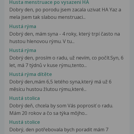
Husta menstruace po vysazeni HA
Dobry den, po porodu jsem zacala uzivat HA Yaz a
mela jsem tak slabou menstruaci...
Hustá rýma
Dobrý den, mám syna - 4 roky, který trpí často na
hustou hlenovou rýmu. V tu...
Hustá rýma
Dobrý den, prosím o radu, už nevím, co počít.Syn, 6
let, má 7 týdnů v kuse rýmu,tento...
Hustá rýma dítěte
Dobrý den,mám 6,5 letého syna,který má už 6
měsícu hustou žlutou rýmu,které...
Hustá stolica
Dobrý deň, chcela by som Vás poprosiť o radu.
Mám 20 rokov a čo sa týka môjho...
Hustá stolice
Dobrý, den potřebovala bych poradit mám 7