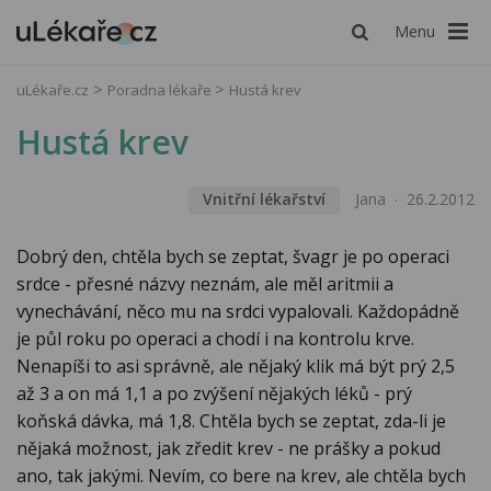
Menu
uLékaře.cz
Poradna lékaře
Hustá krev
Hustá krev
Vnitřní lékařství
Jana
26.2.2012
Dobrý den, chtěla bych se zeptat, švagr je po operaci
srdce - přesné názvy neznám, ale měl aritmii a
vynechávání, něco mu na srdci vypalovali. Každopádně
je půl roku po operaci a chodí i na kontrolu krve.
Nenapíši to asi správně, ale nějaký klik má být prý 2,5
až 3 a on má 1,1 a po zvýšení nějakých léků - prý
koňská dávka, má 1,8. Chtěla bych se zeptat, zda-li je
nějaká možnost, jak zředit krev - ne prášky a pokud
ano, tak jakými. Nevím, co bere na krev, ale chtěla bych