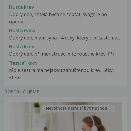
Hustá krev
Dobrý den, chtěla bych se zeptat, švagr je po
operaci...
Hustá rýma
Dobrý den, mám syna - 4 roky, který trpí často na...
Hustá krev
Dobrý den, při menstruaci mi zhoustne krev. Při...
"hustá" krev
Moje sestra má nějakou zahuštěnou krev. Léky,
které...
DOPORUČUJEME
Nevolnost nemusí být nutnou...