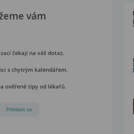
žeme vám
izací čekají na váš dotaz.
nci s chytrým kalendářem.
a ověřené tipy od lékařů.
Přihlásit se