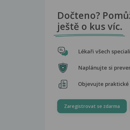
Dočteno? Pomů
ještě o kus víc.
Lékaři všech special
Naplánujte si preve
Objevujte praktické 
Zaregistrovat se zdarma