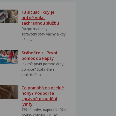
13 situací, kdy je
nutné volat
záchrannou službu
Rozpoznat, kdy je
zdravotní stav vážný a kdy
už je...
Stáhněte si: První
pomoc do kapsy
Jak mít první pomoc vždy
po ruce? Stáhněte si
praktického...
Co pomáhá na oteklé
nohy? Podpořte
správné proudění
lymfy
Těžké nohy, napnutá kůže,
oteklé kotníky. To jsou