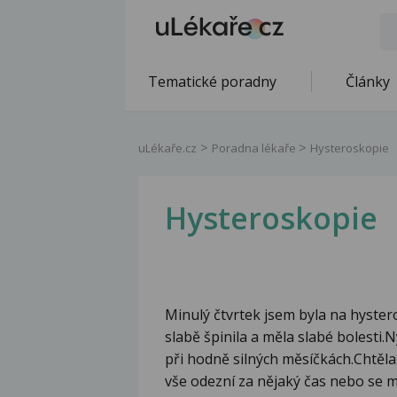
Tematické poradny
Články
uLékaře.cz
Poradna lékaře
Hysteroskopie
Hysteroskopie
Minulý čtvrtek jsem byla na hyster
slabě špinila a měla slabé bolesti.Ny
při hodně silných měsíčkách.Chtěla
vše odezní za nějaký čas nebo se 