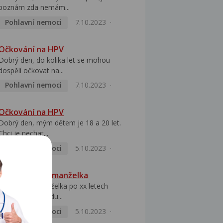
poznám zda nemám...
Pohlavní nemoci
7.10.2023
Očkování na HPV
Dobrý den, do kolika let se mohou
dospělí očkovat na...
Pohlavní nemoci
7.10.2023
Očkování na HPV
Dobrý den, mým dětem je 18 a 20 let.
Chci je nechat...
Pohlavní nemoci
5.10.2023
HPV pozitivní manželka
Dobrý den, manželka po xx letech
přivezla z Východu...
Pohlavní nemoci
5.10.2023