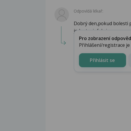
Odpovídá lékař:
Dobrý den,pokud bolesti p
jednat o infekci....
Pro zobrazení odpovědi 
Přihlášení/registrace j
Přihlásit se