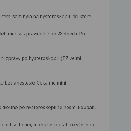
em jsem byla na hysteroskopii, při které...
 let, menses pravidelně po 28 dnech. Po
eni zprávy po hysteroskopii: (TZ velmi
pku bez anestesie. Ceka me mini
k dlouho po hysteroskopii se nesmi koupat...
dost se bojím, mohu se zeptat, co všechno...