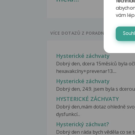
technick
abychom
vám lép
VÍCE DOTAZŮ Z PORADNY
Souh
Hysterické záchvaty
Dobrý den, dcera 15měsíců byla oč
hexavakcíny+prevenar13....
Hysterické záchvaty
Dobrý den, 24.9. jsem byla s dcerou
HYSTERICKÉ ZÁCHVATY
Dobrý den,mám dotaz ohledně svojí
dysfunkcí...
Hysterický záchvat?
Dobrý den ráda bych věděla co se to 