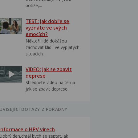
potíže,...
TEST: Jak dobře se
vyznáte ve svých
emocích?
Někteří lidé dokážou
zachovat klid i ve vypjatých
situacích....
VIDEO: Jak se zbavit
deprese
Shlédněte video na téma
jak se zbavit deprese..
UVISEJÍCÍ DOTAZY Z PORADNY
Informace o HPV virech
Dobrý den,chtěl bych se zeptat,jak