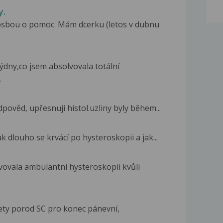
y.
rosbou o pomoc. Mám dcerku (letos v dubnu
týdny,co jsem absolvovala totální
.
pověd, upřesnuji histol.uzliny byly během...
k dlouho se krvácí po hysteroskopii a jak...
ovala ambulantní hysteroskopii kvůli
 lety porod SC pro konec pánevní,