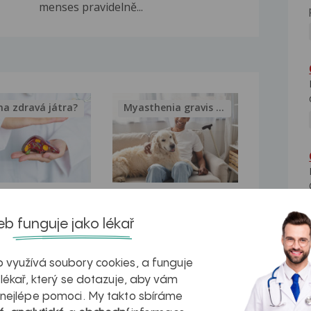
menses pravidelně...
na zdravá játra?
Myasthenia gravis – vše, co...
kovatění
Inovativní
b funguje jako lékař
r v datech a
léčba
azech
myastenie –
 využívá soubory cookies, a funguje
naděje pro ty,
 lékař, který se dotazuje, aby vám
 nejlépe pomoci. My takto sbíráme
kteří ji...