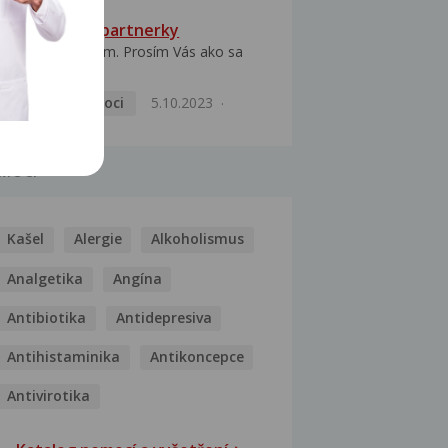
HPV typ 52 u partnerky
Dobrý deň prajem. Prosím Vás ako sa
dá vyliečiť vírus...
Pohlavní nemoci
5.10.2023
MOCI
Kašel
Alergie
Alkoholismus
Analgetika
Angína
Antibiotika
Antidepresiva
Antihistaminika
Antikoncepce
Antivirotika