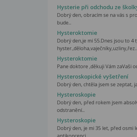
Hysterie při odchodu ze školk
Dobrý den, obracím se na vás s p
bude...
Hysteroktomie
Dobrý den,je mi 55.Dnes jsou to 4 
hyster.,děloha,vaječníky,uzliny,řez..
Hysteroktomie
Pane doktore ,děkuji Vám zaVaši od
Hysteroskopické vyšetření
Dobrý den, chtěla jsem se zeptat, ja
Hysteroskopie
Dobrý den, před rokem jsem absolv
odstranění...
Hysteroskopie
Dobrý den, je mi 35 let, před osmi
antikoncepci...