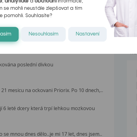
é
,
analytické
a
obchodní
informace,
 se mohli neustále zlepšovat a tím
e pomohli. Souhlasíte?
lasím
Nesouhlasím
Nastavení
NE
kována poslední dívkou
 21 mesicu na ockovani Priorix. Po 10 dnech,...
 6 leté dcery která trpí lehkou mozkovou
se mnou dnes dělo...je mi 17 let, dnes jsem...