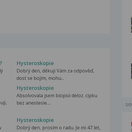
?
Hysteroskopie
lý
Dobrý den, děkuji Vám za odpověď,
dost se bojím, mohu...
Hysteroskopie
Absolvovala jsem biopsii deloz. cipku
uji,
bez anestesie....
SO
Hysteroskopie
v
Dobrý den, prosím o radu. Je mi 47 let,