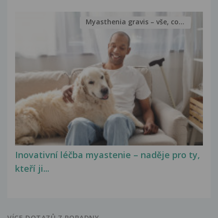
Myasthenia gravis – vše, co...
Inovativní léčba myastenie – naděje pro ty,
kteří ji...
VÍCE DOTAZŮ Z PORADNY