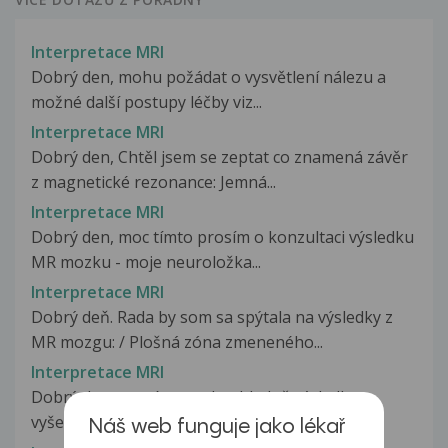
Interpretace MRI
Dobrý den, mohu požádat o vysvětlení nálezu a
možné další postupy léčby viz...
Interpretace MRI
Dobrý den, Chtěl jsem se zeptat co znamená závěr
z magnetické rezonance: Jemná...
Interpretace MRI
Dobrý den, moc tímto prosím o konzultaci výsledku
MR mozku - moje neuroložka...
Interpretace MRI
Dobrý deň. Rada by som sa spýtala na výsledky z
MR mozgu: / Plošná zóna zmeneného...
Interpretace MRI
Dobrý den...prosím o radu ohledně výsledku
vyšetření MR a CT. Na rezonanci z...
Náš web funguje jako lékař