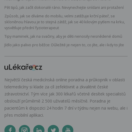
Pět tipů, jak začít dokonalé ráno. Nevynechejte snídani ani protažení
Způsob, jak se díváme do mobilu, velmi zatěžuje krční páteř, se
skloněnou hlavou je to stejná zátěž, jak se 40 kilovým pytlem na krku,
vysvětluje přední fyzioterapeut
Tipy maminek, jak na svačiny, aby je děti nenosily nesnědené domů
Jídlo jako palivo pro běžce: Důležité je nejen to, co jíte, ale i kdy to jíte
Největší česká medicínská online poradna a průkopník v oblasti
telemedicíny si klade za cíl zefektivnit a zkvalitnit české
zdravotnictví. Tým více jak 300 lékařů včetně desítek specialistů
obslouží průměrně 2 500 uživatelů měsíčně. Poradna je
pacientům k dispozici 24 hodin 7 dní v týdnu nejen na webu, ale i
přes mobilní aplikaci.