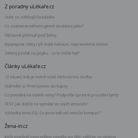
Z poradny uLékaře.cz
Stále se zvětšující bradavka
Co znamená nehomogenní struktura jater?
Občasné píchnutí pod žebry
Dyspepsie: Větry i při malé námaze, nepravidelná stolice
Zelený povlak na jazyku - co to může být?
Články uLékaře.cz
13 situací, kdy je nutné volat záchrannou službu
Stáhněte si: První pomoc do kapsy
Co pomáhá na oteklé nohy? Podpořte správné proudění lymfy
TEST: Jak dobře se vyznáte ve svých emocích?
Výsledky testu EQ: Co prozradil váš emoční kompas?
Žena-in.cz
Kvůli migréně jsem málem neměla ani děti, svěřuje se Helena