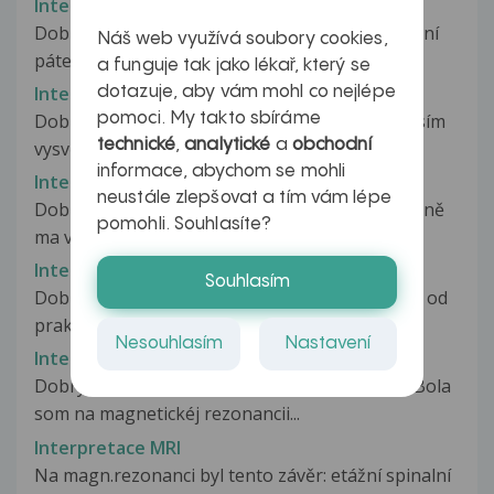
Interpretace MRI
Dobrý den, prosím o radu. Mívám bolesti bederní
Náš web využívá soubory cookies,
páteře, při chůzi a nebo při...
a funguje tak jako lékař, který se
Interpretace MRI
dotazuje, aby vám mohl co nejlépe
Dobrý den. Jsem po MR mozku. Můžete mi prosím
pomoci. My takto sbíráme
technické
,
analytické
a
obchodní
vysvětlit přiloženou zpravu?...
informace, abychom se mohli
Interpretace MRI
neustále zlepšovat a tím vám lépe
Dobrý den, Mám na Vás velkou prosbu přítelkyně
pomohli. Souhlasíte?
ma výsledky z MR a dle správy...
Interpretace MRI
Souhlasím
Dobrý den, odpověď na můj dotaz jsem dostala od
praktického lékaře. Mohla...
Nesouhlasím
Nastavení
Interpretace MRI
Dobrý večer, už mesiac a pol ma trápi koleno. Bola
som na magnetickéj rezonancii...
Interpretace MRI
Na magn.rezonanci byl tento závěr: etážní spinalní