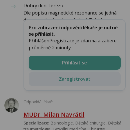
Dobrý den Terezo.
Dle popisu magnetické rezonance se jedná
degenerativní změny v koleni. Takt�...
Pro zobrazení odpovědi lékaře je nutné
se přihlásit.
Přihlášení/registrace je zdarma a zabere
průměrně 2 minuty.
Přihlásit se
Zaregistrovat
Odpovídá lékař:
MUDr. Milan Navrátil
Specializace:
Balneologie, Dětská chirurgie, Dětská
traumatologie, Fyzikální medicína, Chirurgie,