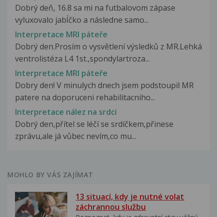
Dobrý deň, 16.8 sa mi na futbalovom zápase
vyluxovalo jabĺčko a následne samo...
Interpretace MRI páteře
Dobrý den.Prosím o vysvětlení výsledků z MR.Lehká
ventrolistéza L4 1st.,spondylartroza...
Interpretace MRI páteře
Dobry den! V minulych dnech jsem podstoupil MR
patere na doporuceni rehabilitacniho...
Interpretace nález na srdci
Dobrý den,přítel se léčí se srdíčkem,přinese
zprávu,ale já vůbec nevím,co mu...
MOHLO BY VÁS ZAJÍMAT
13 situací, kdy je nutné volat
záchrannou službu