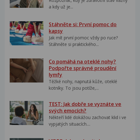
Rozpoznat, kdy je zdravotní stav vážný
a kdy už je...
Stáhněte si: První pomoc do
kapsy
Jak mít první pomoc vždy po ruce?
Stáhněte si praktického...
Co pomáhá na oteklé nohy?
Podpořte správné proudění
lymfy
Těžké nohy, napnutá kůže, oteklé
kotníky. To jsou potíže,...
TEST: Jak dobře se vyznáte ve
svých emocích?
Někteří lidé dokážou zachovat klid i ve
vypjatých situacích....