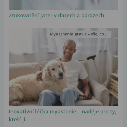
Ztukovatění jater v datech a obrazech
Myasthenia gravis – vše, co...
Inovativní léčba myastenie – naděje pro ty,
kteří ji...