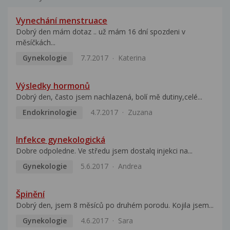
Vynechání menstruace
Dobrý den mám dotaz .. už mám 16 dní spozdeni v
měsíčkách...
Gynekologie
7.7.2017
Katerina
Výsledky hormonů
Dobrý den, často jsem nachlazená, bolí mě dutiny,celé...
Endokrinologie
4.7.2017
Zuzana
Infekce gynekologická
Dobre odpoledne. Ve středu jsem dostalq injekci na...
Gynekologie
5.6.2017
Andrea
Špinění
Dobrý den, jsem 8 měsíců po druhém porodu. Kojila jsem...
Gynekologie
4.6.2017
Sara