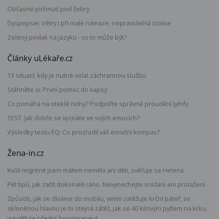
Občasné píchnutí pod žebry
Dyspepsie: Větry i při malé námaze, nepravidelná stolice
Zelený povlak na jazyku - co to může být?
Články uLékaře.cz
13 situací, kdy je nutné volat záchrannou službu
Stáhněte si: První pomoc do kapsy
Co pomáhá na oteklé nohy? Podpořte správné proudění lymfy
TEST: Jak dobře se vyznáte ve svých emocích?
Výsledky testu EQ: Co prozradil váš emoční kompas?
Žena-in.cz
Kvůli migréně jsem málem neměla ani děti, svěřuje se Helena
Pět tipů, jak začít dokonalé ráno. Nevynechejte snídani ani protažení
Způsob, jak se díváme do mobilu, velmi zatěžuje krční páteř, se
skloněnou hlavou je to stejná zátěž, jak se 40 kilovým pytlem na krku,
vysvětluje přední fyzioterapeut