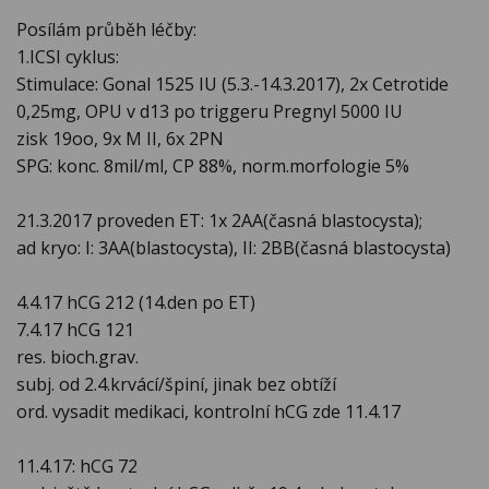
Posílám průběh léčby:
1.ICSI cyklus:
Stimulace: Gonal 1525 IU (5.3.-14.3.2017), 2x Cetrotide
0,25mg, OPU v d13 po triggeru Pregnyl 5000 IU
zisk 19oo, 9x M II, 6x 2PN
SPG: konc. 8mil/ml, CP 88%, norm.morfologie 5%
21.3.2017 proveden ET: 1x 2AA(časná blastocysta);
ad kryo: I: 3AA(blastocysta), II: 2BB(časná blastocysta)
4.4.17 hCG 212 (14.den po ET)
7.4.17 hCG 121
res. bioch.grav.
subj. od 2.4.krvácí/špiní, jinak bez obtíží
ord. vysadit medikaci, kontrolní hCG zde 11.4.17
11.4.17: hCG 72