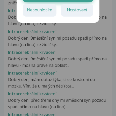
zničehonic otekl palec pravé...
Intracerebrální krvácení
Nesouhlasím
Nastavení
Dobrý den, 9měsíční syn mi pozadu spadl přímo na
hlavu (na lino) ze židličky...
Intracerebrální krvácení
Dobrý den, 9měsíční syn mi pozadu spadl přímo na
hlavu (na lino) ze židličky...
Intracerebrální krvácení
Dobrý den, 9měsíční syn mi pozadu spadl přímo na
hlavu - možná právě na oblast...
Intracerebrální krvácení
Dobrý den, mám dotaz týkající se krvácení do
mozku. Vím, že u malých dětí (cca...
Intracerebrální krvácení
Dobrý den, před třemi dny mi 9měsíční syn pozadu
spadl přímo na hlavu (na lino)...
Intracerebrální krvácení