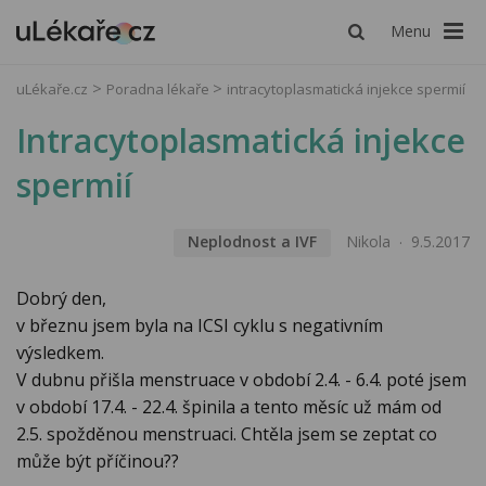
Menu
uLékaře.cz
Poradna lékaře
intracytoplasmatická injekce spermií
Intracytoplasmatická injekce
spermií
Neplodnost a IVF
Nikola
9.5.2017
Dobrý den,
v březnu jsem byla na ICSI cyklu s negativním
výsledkem.
V dubnu přišla menstruace v období 2.4. - 6.4. poté jsem
v období 17.4. - 22.4. špinila a tento měsíc už mám od
2.5. spožděnou menstruaci. Chtěla jsem se zeptat co
může být příčinou??