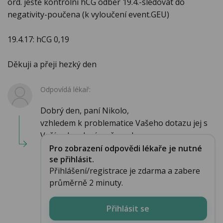
ord. ještě kontrolní hCG odběr 19.4.-sledovat do
negativity-poučena (k vyloučení event.GEU)
19.4.17: hCG 0,19
Děkuji a přeji hezký den
Odpovídá lékař:
Dobrý den, paní Nikolo,
vzhledem k problematice Vašeho dotazu jej s
Vaším dovolením přenech...
Pro zobrazení odpovědi lékaře je nutné
se přihlásit.
Přihlášení/registrace je zdarma a zabere
průměrně 2 minuty.
Přihlásit se