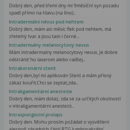
Dobrý den, před třemi dny mi 9měsíční syn pozadu
spadl přímo na hlavu (na lino)...
Intradermální névus pod nehtem
Dobrý den, mám asi měsíc flek pod nehtem, má
zřetelný tvar a jsou tam i černé...
Intradermalny melanocytovy nevus
Mám intradermalny melanocytovy nevus. Je dobre
odstrániť ho laserom alebo radšej...
Intrakoronární stent
Dobrý den,byl mi aplikován Stent a mám přísný
zákaz kouřit.Chci se zeptat,zda...
Intraligamentární anestezie
Dobrý den, mám dotaz, zda se za určitých okolností
v intraligamentární anestezii...
Intraspongiozní prolaps
Dobrý den. Mohu prosím požádat o vysvětlení
alespoň zásadních částí RTG lumbosakrální...