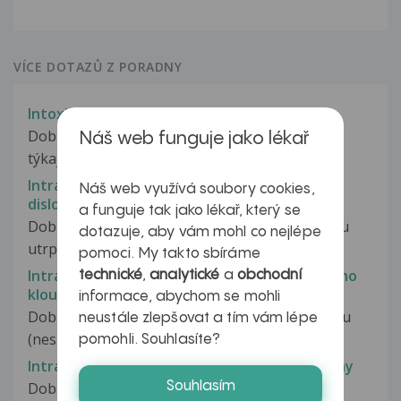
VÍCE DOTAZŮ Z PORADNY
Intoxikace,alfotoxiny
Dobrý den, Prosím Vás o zodpovězení dotazu
Náš web funguje jako lékař
týkající se aflatoxinů.Zajímalo...
Intraartikulárni fraktura báze 5.MTT bez
Náš web využívá soubory cookies,
dislokace
a funguje tak jako lékař, který se
Dobrý den, dne 18.06. jsem při špatném došlapu
dotazuje, aby vám mohl co nejlépe
utrpěla intraartikularni fr....
pomoci. My takto sbíráme
Intraartikulární kys. hyaluronová do hlezenního
technické
,
analytické
a
obchodní
kloubu po úrazu
informace, abychom se mohli
Dobrý den, jsem asi půl roku po distorzi kotníku
neustále zlepšovat a tím vám lépe
(nespecifikované poranění vnějších...
pomohli. Souhlasíte?
Intraartikulární zlomenina kloubu na palci nohy
Souhlasím
Dobry večer, V nedeli 9.3.během dopoledne mi