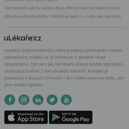
Tipy maminek, jak na svačiny, aby je děti nenosily nesnědené domů
Jídlo jako palivo pro běžce: Důležité je nejen to, co jíte, ale i kdy to jíte
Největší česká medicínská online poradna a průkopník v oblasti
telemedicíny si klade za cíl zefektivnit a zkvalitnit české
zdravotnictví. Tým více jak 300 lékařů včetně desítek specialistů
obslouží průměrně 2 500 uživatelů měsíčně. Poradna je
pacientům k dispozici 24 hodin 7 dní v týdnu nejen na webu, ale i
přes mobilní aplikaci.