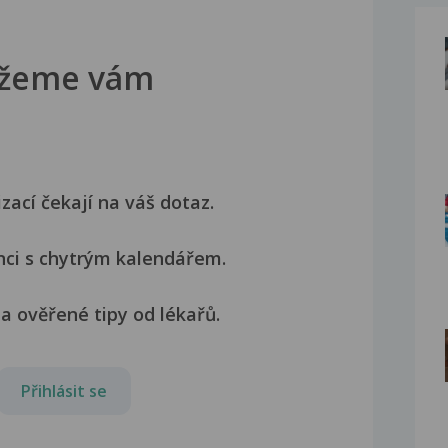
žeme vám
izací čekají na váš dotaz.
nci s chytrým kalendářem.
a ověřené tipy od lékařů.
Přihlásit se