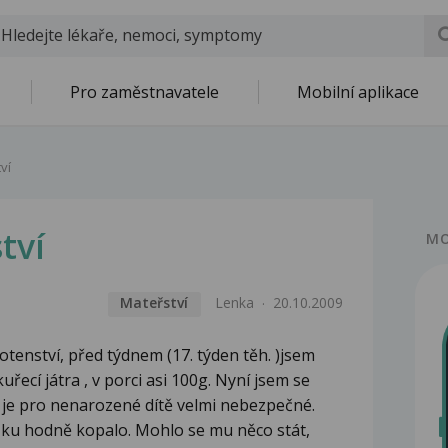
Pro zaměstnavatele
Mobilní aplikace
ví
tví
MO
Mateřství
Lenka
20.10.2009
tenství, před týdnem (17. týden těh. )jsem
ecí játra , v porci asi 100g. Nyní jsem se
er je pro nenarozené dítě velmi nebezpečné.
šku hodně kopalo. Mohlo se mu něco stát,