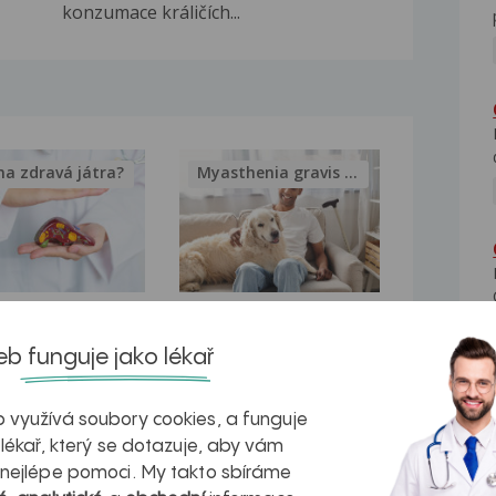
konzumace králičích...
na zdravá játra?
Myasthenia gravis – vše, co...
kovatění
Inovativní
b funguje jako lékař
r v datech a
léčba
azech
myastenie –
 využívá soubory cookies, a funguje
naděje pro ty,
 lékař, který se dotazuje, aby vám
 nejlépe pomoci. My takto sbíráme
kteří ji...