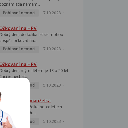
poznám zda nemám...
Pohlavní nemoci
7.10.2023
Očkování na HPV
Dobrý den, do kolika let se mohou
dospělí očkovat na...
Pohlavní nemoci
7.10.2023
Očkování na HPV
Dobrý den, mým dětem je 18 a 20 let.
Chci je nechat...
Pohlavní nemoci
5.10.2023
HPV pozitivní manželka
Dobrý den, manželka po xx letech
přivezla z Východu...
Pohlavní nemoci
5.10.2023