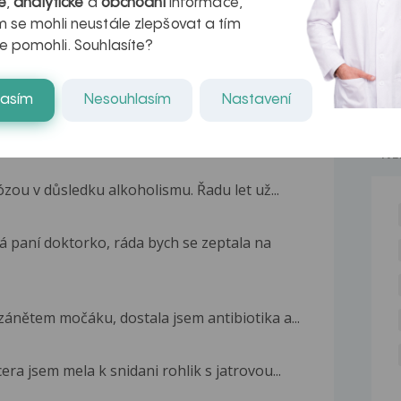
é
,
analytické
a
obchodní
informace,
 se mohli neustále zlepšovat a tím
e pomohli. Souhlasíte?
lasím
Nesouhlasím
Nastavení
NE
ózou v důsledku alkoholismu. Řadu let už...
á paní doktorko, ráda bych se zeptala na
zánětem močáku, dostala jsem antibiotika a...
era jsem mela k snidani rohlik s jatrovou...