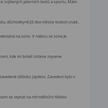
e zvýšených jaterních testů a sportu. Mám
lu, důchodkyně.Již dva měsíce bolesti snad...
odeslaná na sono. V nálezu ze sona je
eni, kde mi bolali zistene zvysene
avedené tělósko Jaydess. Zavedení bylo v
jsem se zeptat na nitroděložní tělísko