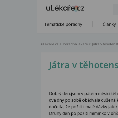
Tematické poradny
Články
uLékaře.cz
Poradna lékaře
Játra v těhotenst
Játra v těhotens
Dobrý den,jsem v pátém měsíci těho
dva dny po sobě obědvala dušená kuř
dočetla, že požití i malé dávky jat
Druhý den po požití miminko v bří