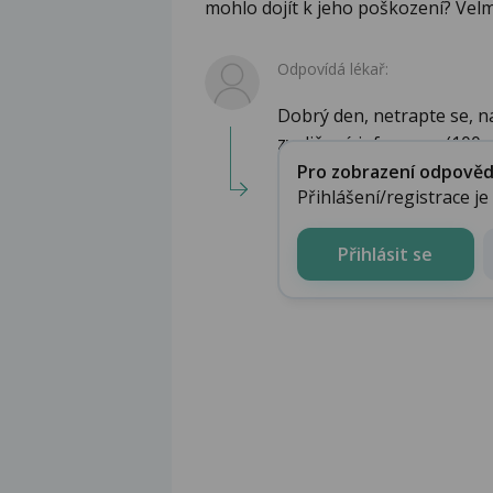
mohlo dojít k jeho poškození? Velm
Odpovídá lékař:
Dobrý den, netrapte se, na
zveličené informace (100g j
Pro zobrazení odpovědi 
Přihlášení/registrace j
Přihlásit se