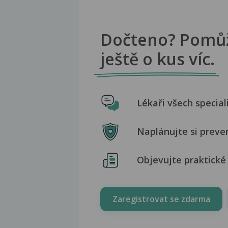
Dočteno? Pomů
ještě o kus víc.
Lékaři všech special
Naplánujte si preve
Objevujte praktické 
Zaregistrovat se zdarma