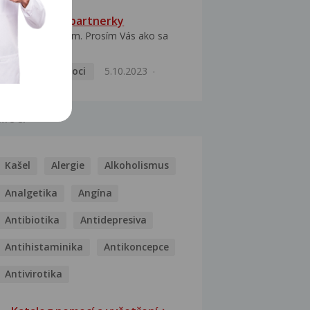
HPV typ 52 u partnerky
Dobrý deň prajem. Prosím Vás ako sa
dá vyliečiť vírus...
Pohlavní nemoci
5.10.2023
MOCI
Kašel
Alergie
Alkoholismus
Analgetika
Angína
Antibiotika
Antidepresiva
Antihistaminika
Antikoncepce
Antivirotika