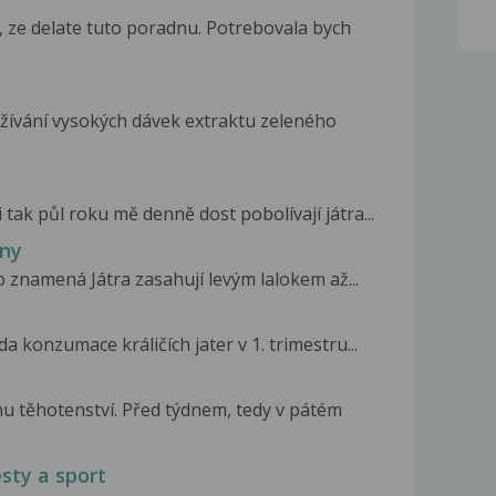
 ze delate tuto poradnu. Potrebovala bych
žívání vysokých dávek extraktu zeleného
 tak půl roku mě denně dost pobolívají játra...
iny
o znamená Játra zasahují levým lalokem až...
a konzumace králičích jater v 1. trimestru...
nu těhotenství. Před týdnem, tedy v pátém
esty a sport