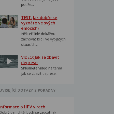
potíže,...
TEST: Jak dobře se
vyznáte ve svých
emocích?
Někteří lidé dokážou
zachovat klid i ve vypjatých
situacích....
VIDEO: Jak se zbavit
deprese
Shlédněte video na téma
jak se zbavit deprese..
UVISEJÍCÍ DOTAZY Z PORADNY
Informace o HPV virech
Dobrý den,chtěl bych se zeptat,jak