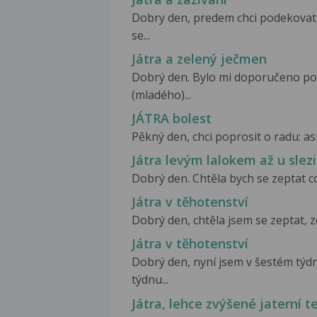
Dobry den, predem chci podekovat,
se...
Játra a zelený ječmen
Dobrý den. Bylo mi doporučeno po
(mladého)...
JÁTRA bolest
Pěkný den, chci poprosit o radu: asi
Játra levým lalokem až u slez
Dobrý den. Chtěla bych se zeptat c
Játra v těhotenství
Dobrý den, chtěla jsem se zeptat, zd
Játra v těhotenství
Dobrý den, nyní jsem v šestém týd
týdnu...
Játra, lehce zvýšené jaterní t