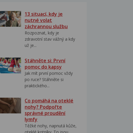
13 situací, kdy je
nutné volat
záchrannou službu
Rozpoznat, kdy je
zdravotní stav vážný a kdy
už je...
Stáhněte si: První
pomoc do kapsy
Jak mít první pomoc vždy
po ruce? Stáhněte si
praktického...
Co pomáhá na oteklé
nohy? Podpořte
správné proudění
lymfy
Těžké nohy, napnutá kůže,
oteklé kotníky. To jsou