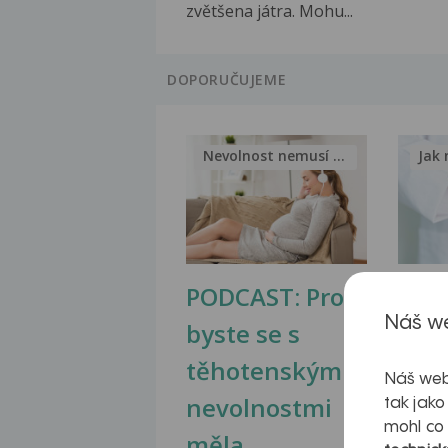
zvětšena játra. Mohu...
DOPORUČUJEME
Nevolnost nemusí být nutnou...
Jak 
PODCAST: Proč
Ztu
Náš we
byste se s
jate
těhotenskými
obr
Náš web
nevolnostmi
tak jako
mohl co
měla...