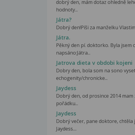
dobrý den, mám dotaz ohledně lehc
hodnoty...
Játra?
Dobrý den!Píši za manželku Vlastimi
Játra.
Pěkný den pí. doktorko. Byla jsem 
napsáno:Játra...
Jatrova dieta v obdobi kojeni
Dobry den, bola som na sono vysetr
echogenity/chronicke...
Jaydess
Dobrý den, od prosince 2014 mam z
pořádku...
Jaydess
Dobrý večer, pane doktore, chtěla 
Jaydess....