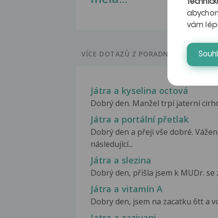
technick
abychom
vám lép
VÍCE DOTAZŮ Z PORADNY
Souh
Játra a kyselina octová
Dobrý den. Manžel trpí jaterní cirh
Játra a portální přetlak
Dobrý den a přeji vše dobré. Vážen
následující...
Játra a slezina
Dobrý den, přišla jsem k MUDr. se 
Játra a vitamín A
Dobry den, jsem na zacatku 6tt a vc
Jatra a zazivani