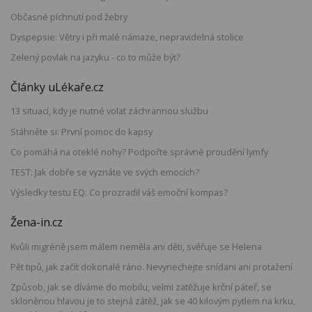
Občasné píchnutí pod žebry
Dyspepsie: Větry i při malé námaze, nepravidelná stolice
Zelený povlak na jazyku - co to může být?
Články uLékaře.cz
13 situací, kdy je nutné volat záchrannou službu
Stáhněte si: První pomoc do kapsy
Co pomáhá na oteklé nohy? Podpořte správné proudění lymfy
TEST: Jak dobře se vyznáte ve svých emocích?
Výsledky testu EQ: Co prozradil váš emoční kompas?
Žena-in.cz
Kvůli migréně jsem málem neměla ani děti, svěřuje se Helena
Pět tipů, jak začít dokonalé ráno. Nevynechejte snídani ani protažení
Způsob, jak se díváme do mobilu, velmi zatěžuje krční páteř, se
skloněnou hlavou je to stejná zátěž, jak se 40 kilovým pytlem na krku,