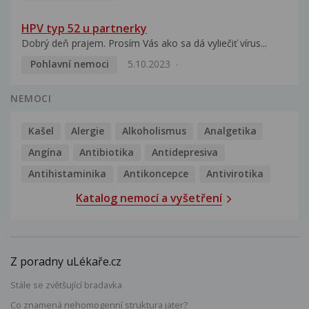
HPV typ 52 u partnerky
Dobrý deň prajem. Prosím Vás ako sa dá vyliečiť vírus...
Pohlavní nemoci
5.10.2023
NEMOCI
Kašel
Alergie
Alkoholismus
Analgetika
Angína
Antibiotika
Antidepresiva
Antihistaminika
Antikoncepce
Antivirotika
Katalog nemocí a vyšetření
Z poradny uLékaře.cz
Stále se zvětšující bradavka
Co znamená nehomogenní struktura jater?