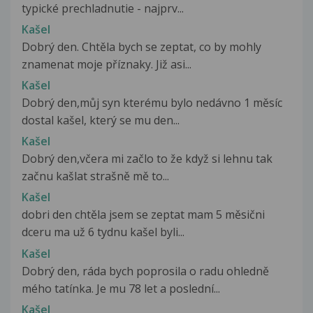
typické prechladnutie - najprv...
Kašel
Dobrý den. Chtěla bych se zeptat, co by mohly
znamenat moje příznaky. Již asi...
Kašel
Dobrý den,můj syn kterému bylo nedávno 1 měsíc
dostal kašel, který se mu den...
Kašel
Dobrý den,včera mi začlo to že když si lehnu tak
začnu kašlat strašně mě to...
Kašel
dobri den chtěla jsem se zeptat mam 5 měsični
dceru ma už 6 tydnu kašel byli...
Kašel
Dobrý den, ráda bych poprosila o radu ohledně
mého tatínka. Je mu 78 let a poslední...
Kašel