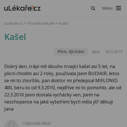
Menu
uLékaře.cz
Poradna lékaře
kašel
Kašel
Plíce, dýchání
Jana
30.3.2010
Dobrý den, trápí mě dlouho trvající kašel asi 5 let, na
plicní chodím asi 2 roky, používala jsem BUDIAIR, letos
se mi to zhoršilo, pan doktor mi předepsal MIFLONID
400, beru to od 9.3.2010, nejdříve mi to pomohlo, ale od
22.3.2010 jsem dostala vycházky ven, jsem na
neschopence na jaké vyšetření bych měla jít? děkuji
Jana
Odpovídá lékař: