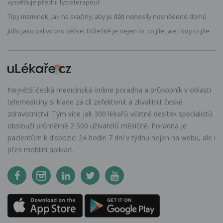
vysvětluje přední fyzioterapeut
Tipy maminek, jak na svačiny, aby je děti nenosily nesnědené domů
Jídlo jako palivo pro běžce: Důležité je nejen to, co jíte, ale i kdy to jíte
Největší česká medicínská online poradna a průkopník v oblasti
telemedicíny si klade za cíl zefektivnit a zkvalitnit české
zdravotnictví. Tým více jak 300 lékařů včetně desítek specialistů
obslouží průměrně 2 500 uživatelů měsíčně. Poradna je
pacientům k dispozici 24 hodin 7 dní v týdnu nejen na webu, ale i
přes mobilní aplikaci.