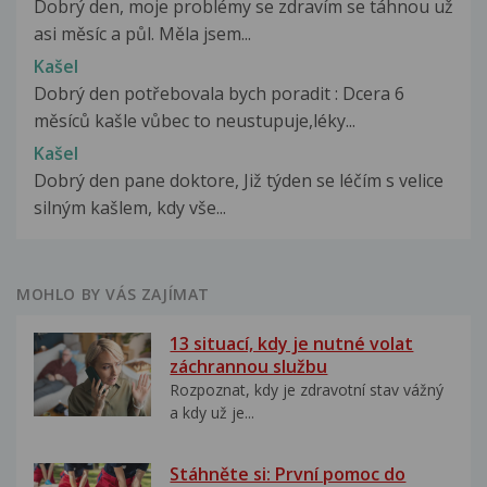
Dobrý den, moje problémy se zdravím se táhnou už
asi měsíc a půl. Měla jsem...
Kašel
Dobrý den potřebovala bych poradit : Dcera 6
měsíců kašle vůbec to neustupuje,léky...
Kašel
Dobrý den pane doktore, Již týden se léčím s velice
silným kašlem, kdy vše...
MOHLO BY VÁS ZAJÍMAT
13 situací, kdy je nutné volat
záchrannou službu
Rozpoznat, kdy je zdravotní stav vážný
a kdy už je...
Stáhněte si: První pomoc do