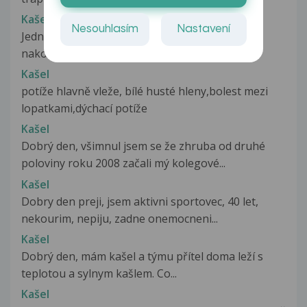
Kašel
Nesouhlasím
Nastavení
Jednou sem dostal kašel ne nějak vážný ale
nakonec sem šel k doktorovi který...
Kašel
potíže hlavně vleže, bílé husté hleny,bolest mezi
lopatkami,dýchací potíže
Kašel
Dobrý den, všimnul jsem se že zhruba od druhé
poloviny roku 2008 začali mý kolegové...
Kašel
Dobry den preji, jsem aktivni sportovec, 40 let,
nekourim, nepiju, zadne onemocneni...
Kašel
Dobrý den, mám kašel a týmu přítel doma leží s
teplotou a sylnym kašlem. Co...
Kašel