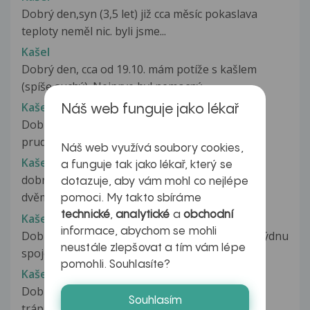
Dobrý den,syn (3,5 let) již cca měsíc pokaslava
teploty neměl nic. byli jsme...
Kašel
Dobrý den, cca od 19.10. mám potíže s kašlem
(spíše suchý). Nejprve byl nemocný...
Kašel
Náš web funguje jako lékař
Dobrý den trápí mě kašel a takové(chrčení na
pruduskach) jsem si jistý ze jde...
Náš web využívá soubory cookies,
Kašel
a funguje tak jako lékař, který se
dobry den prosimporadte mi dcera 3 roky před
dotazuje, aby vám mohl co nejlépe
dvěma tydny ochraptela dostala...
pomoci. My takto sbíráme
technické
,
analytické
a
obchodní
Kašel
informace, abychom se mohli
Dobrý den,od 20.12.2014 mám suchý kašel,po týdnu
neustále zlepšovat a tím vám lépe
spojený s vykašláváním žlutého...
pomohli. Souhlasíte?
Kašel
Dobrý den mám 4 měsíčního syna a hrozně ho
Souhlasím
trápí kašel a rýma. Teplotu jsem...