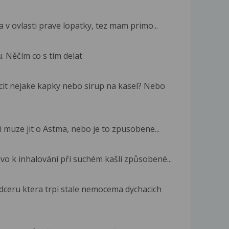
a v ovlasti prave lopatky, tez mam primo...
. Něčím co s tím delat
it nejake kapky nebo sirup na kasel? Nebo
i muze jit o Astma, nebo je to zpusobene...
ivo k inhalování při suchém kašli způsobené...
ceru ktera trpi stale nemocema dychacich