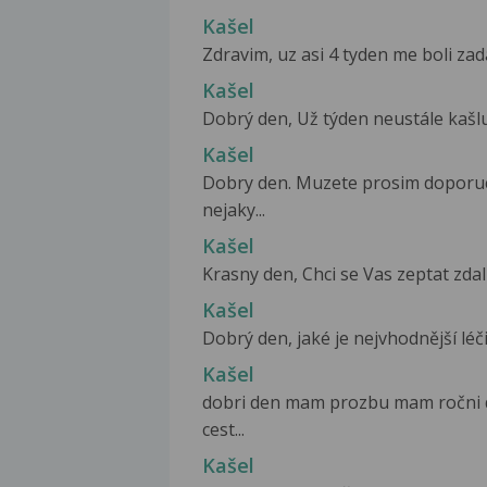
Kašel
Zdravim, uz asi 4 tyden me boli zad
Kašel
Dobrý den, Už týden neustále kašlu
Kašel
Dobry den. Muzete prosim doporuc
nejaky...
Kašel
Krasny den, Chci se Vas zeptat zdal
Kašel
Dobrý den, jaké je nejvhodnější léč
Kašel
dobri den mam prozbu mam ročni d
cest...
Kašel