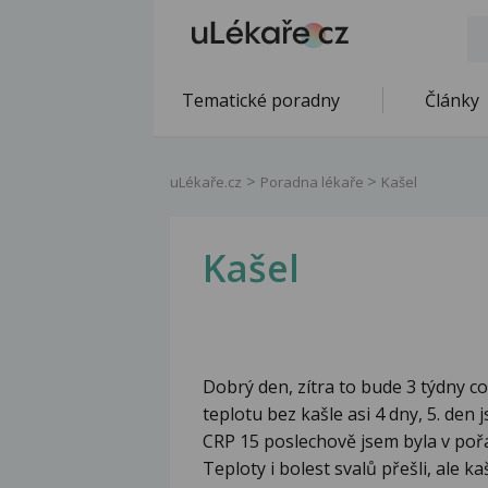
Tematické poradny
Články
uLékaře.cz
Poradna lékaře
Kašel
Kašel
Dobrý den, zítra to bude 3 týdny co
teplotu bez kašle asi 4 dny, 5. den 
CRP 15 poslechově jsem byla v poř
Teploty i bolest svalů přešli, ale k