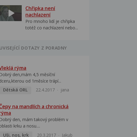
Chřipka není
nachlazení
Pro mnoho lidí je chřipka
totéž co nachlazení nebo...
UVISEJÍCÍ DOTAZY Z PORADNY
Vleklá rýma
Dobrý den,mám 4,5 měsíční
dceru,kterou od 1měsíce trápí...
Dětská ORL
22.4.2017
jana
Čepy na mandlích a chronická
rýma
Dobrý den, mám takový problém v
oblasti krku a nosu....
Uši, nos, krk
20.3.2017
Jakub