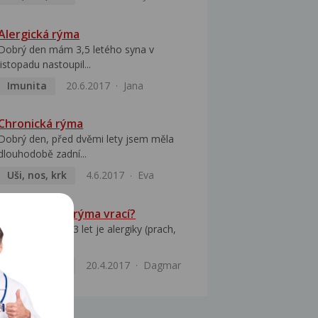
Alergická rýma
Dobrý den mám 3,5 letého syna v
listopadu nastoupil...
Imunita
20.6.2017
Jana
Chronická rýma
Dobrý den, před dvěmi lety jsem měla
dlouhodobě zadní...
Uši, nos, krk
4.6.2017
Eva
Proč se zadní rýma vrací?
Dobrý den.Syn 13 let je alergiky (prach,
pyl, roztoče,...
Uši, nos, krk
20.4.2017
Dagmar
MOCI