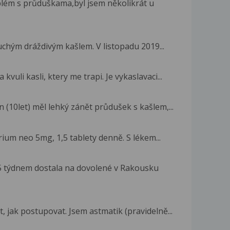
ém s průduškama,byl jsem několikrát u
uchým dráždivým kašlem. V listopadu 2019...
uli kasli, ktery me trapi. Je vykaslavaci...
 (10let) měl lehký zánět průdušek s kašlem,...
rium neo 5mg, 1,5 tablety denně. S lékem...
,5 týdnem dostala na dovolené v Rakousku
 jak postupovat. Jsem astmatik (pravidelně...