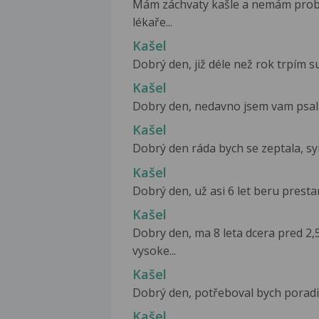
Mám záchvaty kašle a nemám probl
lékaře...
Kašel
Dobrý den, již déle než rok trpím s
Kašel
Dobry den, nedavno jsem vam psala kv
Kašel
Dobrý den ráda bych se zeptala, syn
Kašel
Dobrý den, už asi 6 let beru presta
Kašel
Dobry den, ma 8 leta dcera pred 2
vysoke...
Kašel
Dobrý den, potřeboval bych poradit,
Kašel