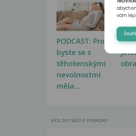
technick
abychom
vám lép
Souh
PODCAST: Proč
Ztu
byste se s
jate
těhotenskými
obr
nevolnostmi
měla...
VÍCE DOTAZŮ Z PORADNY