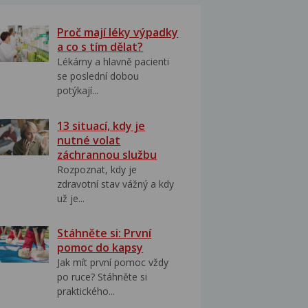
Proč mají léky výpadky
a co s tím dělat?
Lékárny a hlavně pacienti
se poslední dobou
potýkají...
13 situací, kdy je
nutné volat
záchrannou službu
Rozpoznat, kdy je
zdravotní stav vážný a kdy
už je...
Stáhněte si: První
pomoc do kapsy
Jak mít první pomoc vždy
po ruce? Stáhněte si
praktického...