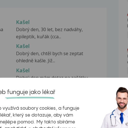
Kašel
na
Dobrý den, 30 let, bez nadváhy,
epileptik, kuřák (cca...
Kašel
Dobrý den, chtěl bych se zeptat
ohledně kašle. Již...
Kašel
.
Dobrý den mám dotaz na začátku
dubna jsem začala jezdit...
b funguje jako lékař
 využívá soubory cookies, a funguje
 lékař, který se dotazuje, aby vám
 nejlépe pomoci. My takto sbíráme
na zdravá játra?
Myasthenia gravis – vše, co...
NE