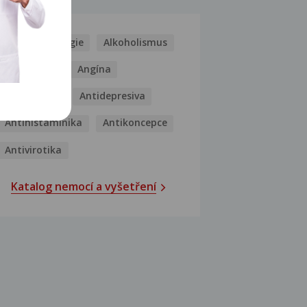
Kašel
Alergie
Alkoholismus
Analgetika
Angína
Antibiotika
Antidepresiva
Antihistaminika
Antikoncepce
Antivirotika
Katalog nemocí a vyšetření