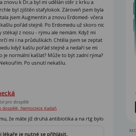
a znovu k Dr,a byl mi udělán stěr z krku a
rchle byl zjištěn stafylokok. Zároveň jsem byla
stala jsem Augmentin a znovu Erdomed- včera
le kašlu pořád stejně. Po Erdomedu už skoro nic
ny stékají z nosu - rýmu ale nemám. Když mi
hrčí mi i na průduškách. Chtěla jsem se zeptat
du když kašlu pořád stejně a nedaří se mi
o je normální kašlat? Může to být zadní rýma?
Nekouřím. Po usnutí nekašlu.
hecká
tví pro dospělé
pro dospělé, Nemocnice Kadaň
u, že máte již druhá antibiotika a na rtg bylo
MO
lékaře je nutné se přihlásit.