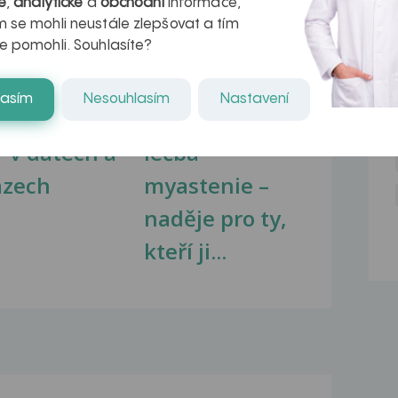
é
,
analytické
a
obchodní
informace,
 se mohli neustále zlepšovat a tím
e pomohli. Souhlasíte?
lasím
Nesouhlasím
Nastavení
kovatění
Inovativní
r v datech a
léčba
azech
myastenie –
naděje pro ty,
kteří ji...