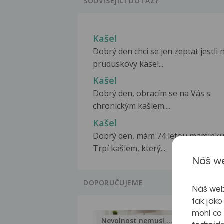
SOUVISEJÍCÍ DOTAZY
Kašel
Dobrý den chci se jen zeptat jestli 
pruduskovy kasel...
Kašel
Dobrý den, obracím se na Vás s
chronickým kašlem....
Kašel
Dobrý den, mám 74 letou maminku
Trpí kašlem, který...
Náš we
DOPORUČUJEME
Náš web
tak jako
mohl co
Nevolnost nemusí být nutnou...
Jak 