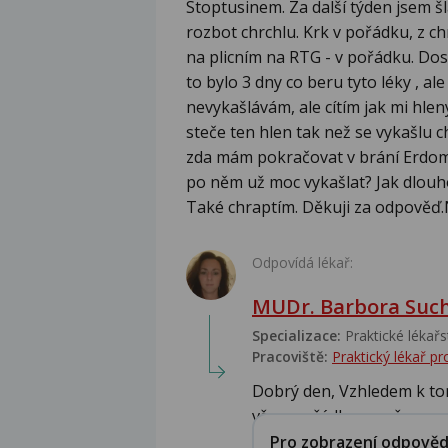
Stoptusinem. Za další týden jsem šl
rozbot chrchlu. Krk v pořádku, z ch
na plicním na RTG - v pořádku. Do
to bylo 3 dny co beru tyto léky , a
nevykašlávám, ale cítím jak mi hle
steče ten hlen tak než se vykašlu c
zda mám pokračovat v brání Erdome
po něm už moc vykašlat? Jak dlouh
Také chraptím. Děkuji za odpověď.
Odpovídá lékař:
MUDr. Barbora Suc
Specializace:
Praktické lékařs
Pracoviště:
Praktický lékař 
Dobrý den, Vzhledem k tom
vše v pořádku, nepř...
Pro zobrazení odpovědi 