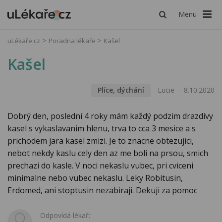
Menu
uLékaře.cz
Poradna lékaře
Kašel
Kašel
Plíce, dýchání
Lucie
8.10.2020
Dobrý den, poslední 4 roky mám každý podzim drazdivy
kasel s vykaslavanim hlenu, trva to cca 3 mesice a s
prichodem jara kasel zmizi. Je to znacne obtezujici,
nebot nekdy kaslu cely den az me boli na prsou, smich
prechazi do kasle. V noci nekaslu vubec, pri cviceni
minimalne nebo vubec nekaslu. Leky Robitusin,
Erdomed, ani stoptusin nezabiraji. Dekuji za pomoc
Odpovídá lékař: