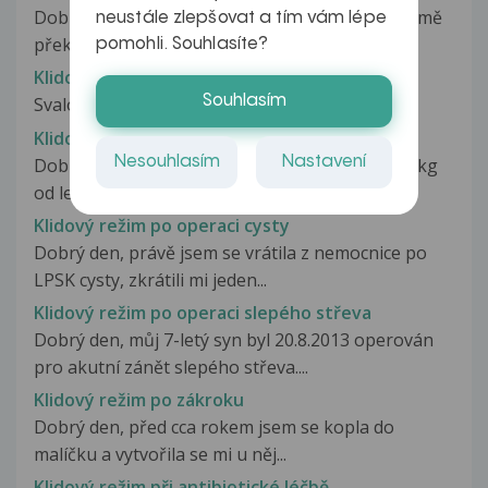
Dobrý den, ve škole jsme si měřili EKG a docela mě
neustále zlepšovat a tím vám lépe
překvapil můj výsledek, nedávno...
pomohli. Souhlasíte?
Klidové parestezie DKK
Souhlasím
Svalové bolesti nohou
Klidové tepové hodnoty
Nesouhlasím
Nastavení
Dobrý deň, som muž mám 23 rokov 196cm 94.7kg
od leta som pribral 10kg. Som...
Klidový režim po operaci cysty
Dobrý den, právě jsem se vrátila z nemocnice po
LPSK cysty, zkrátili mi jeden...
Klidový režim po operaci slepého střeva
Dobrý den, můj 7-letý syn byl 20.8.2013 operován
pro akutní zánět slepého střeva....
Klidový režim po zákroku
Dobrý den, před cca rokem jsem se kopla do
malíčku a vytvořila se mi u něj...
Klidový režim při antibiotické léčbě