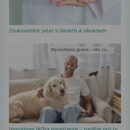
Ztukovatění jater v datech a obrazech
Myasthenia gravis – vše, co...
Inovativní léčba myastenie – naděje pro ty,