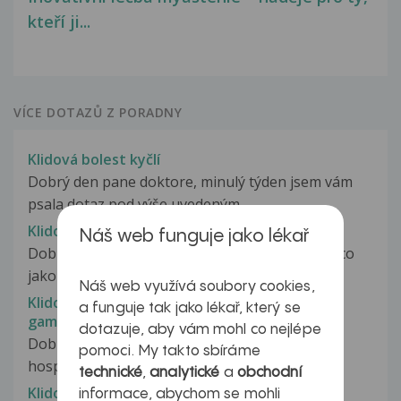
kteří ji...
VÍCE DOTAZŮ Z PORADNY
Klidová bolest kyčlí
Dobrý den pane doktore, minulý týden jsem vám
psala dotaz pod výše uvedeným...
Klidová dušnost
Náš web funguje jako lékař
Dobrý den, již delší dobu, tak půl roku mám něco
jako dušnost vždy když jdu...
Náš web využívá soubory cookies,
Klidová fáze klíšťové encef. - použití
a funguje tak jako lékař, který se
gamaglobulinu
dotazuje, aby vám mohl co nejlépe
Dobrý den, právě moje dcera (8 let) prodělala
pomoci. My takto sbíráme
hospitalizaci na infekčním odd....
technické
,
analytické
a
obchodní
Klidové EKG
informace, abychom se mohli