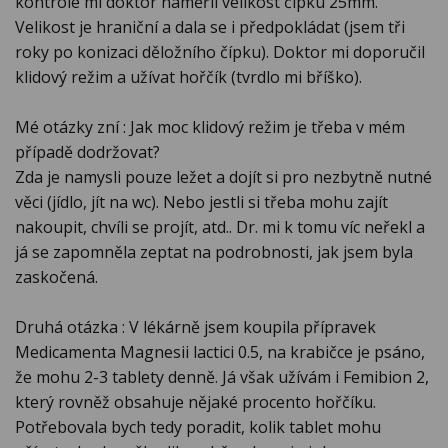
kontrole mi doktor naměřil velikost čípku 25mm.
Velikost je hraniční a dala se i předpokládat (jsem tři
roky po konizaci děložního čípku). Doktor mi doporučil
klidový režim a užívat hořčík (tvrdlo mi bříško).
Mé otázky zní : Jak moc klidový režim je třeba v mém
případě dodržovat?
Zda je namysli pouze ležet a dojít si pro nezbytně nutné
věci (jídlo, jít na wc). Nebo jestli si třeba mohu zajít
nakoupit, chvíli se projít, atd.. Dr. mi k tomu víc neřekl a
já se zapomněla zeptat na podrobnosti, jak jsem byla
zaskočená.
Druhá otázka : V lékárně jsem koupila přípravek
Medicamenta Magnesii lactici 0.5, na krabičce je psáno,
že mohu 2-3 tablety denně. Já však užívám i Femibion 2,
který rovněž obsahuje nějaké procento hořčíku.
Potřebovala bych tedy poradit, kolik tablet mohu