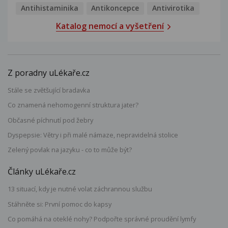
Antihistaminika
Antikoncepce
Antivirotika
Katalog nemocí a vyšetření
Z poradny uLékaře.cz
Stále se zvětšující bradavka
Co znamená nehomogenní struktura jater?
Občasné píchnutí pod žebry
Dyspepsie: Větry i při malé námaze, nepravidelná stolice
Zelený povlak na jazyku - co to může být?
Články uLékaře.cz
13 situací, kdy je nutné volat záchrannou službu
Stáhněte si: První pomoc do kapsy
Co pomáhá na oteklé nohy? Podpořte správné proudění lymfy