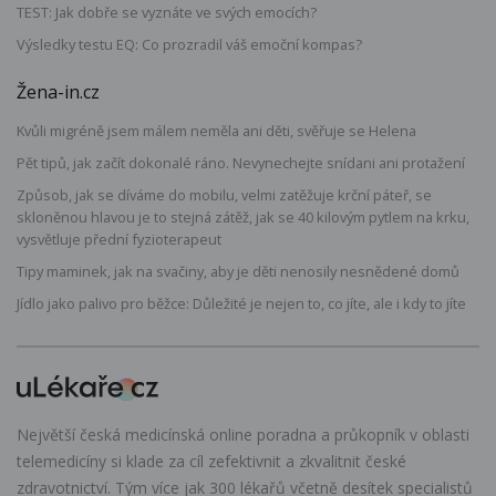
TEST: Jak dobře se vyznáte ve svých emocích?
Výsledky testu EQ: Co prozradil váš emoční kompas?
Žena-in.cz
Kvůli migréně jsem málem neměla ani děti, svěřuje se Helena
Pět tipů, jak začít dokonalé ráno. Nevynechejte snídani ani protažení
Způsob, jak se díváme do mobilu, velmi zatěžuje krční páteř, se
skloněnou hlavou je to stejná zátěž, jak se 40 kilovým pytlem na krku,
vysvětluje přední fyzioterapeut
Tipy maminek, jak na svačiny, aby je děti nenosily nesnědené domů
Jídlo jako palivo pro běžce: Důležité je nejen to, co jíte, ale i kdy to jíte
Největší česká medicínská online poradna a průkopník v oblasti
telemedicíny si klade za cíl zefektivnit a zkvalitnit české
zdravotnictví. Tým více jak 300 lékařů včetně desítek specialistů