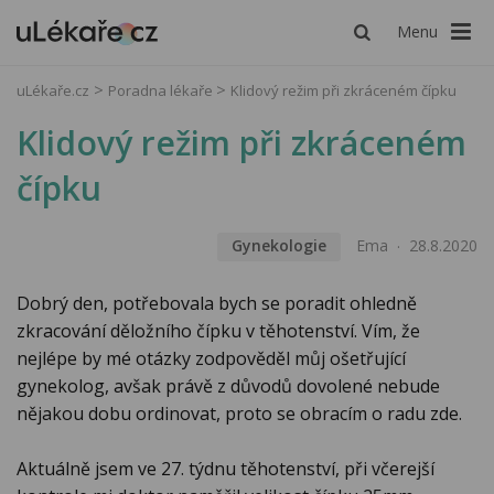
Menu
uLékaře.cz
Poradna lékaře
Klidový režim při zkráceném čípku
Klidový režim při zkráceném
čípku
Gynekologie
Ema
28.8.2020
Dobrý den, potřebovala bych se poradit ohledně
zkracování děložního čípku v těhotenství. Vím, že
nejlépe by mé otázky zodpověděl můj ošetřující
gynekolog, avšak právě z důvodů dovolené nebude
nějakou dobu ordinovat, proto se obracím o radu zde.
Aktuálně jsem ve 27. týdnu těhotenství, při včerejší