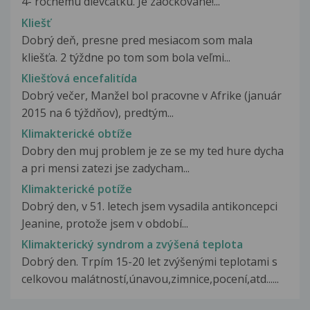
4- rocnemu dievcatku. Je zaockovane!...
Kliešť
Dobrý deň, presne pred mesiacom som mala
kliešťa. 2 týždne po tom som bola veľmi...
Kliešťová encefalitída
Dobrý večer, Manžel bol pracovne v Afrike (január
2015 na 6 týždňov), predtým...
Klimakterické obtíže
Dobry den muj problem je ze se my ted hure dycha
a pri mensi zatezi jse zadycham...
Klimakterické potíže
Dobrý den, v 51. letech jsem vysadila antikoncepci
Jeanine, protože jsem v období...
Klimakterický syndrom a zvýšená teplota
Dobrý den. Trpím 15-20 let zvýšenými teplotami s
celkovou malátností,únavou,zimnice,pocení,atd......