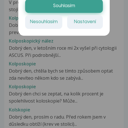
V propoušěcí správě
Souhlasím
stojí:Vaginofixatiosec.Amreich...
Kolposkopická expertíza
Nesouhlasím
Nastavení
Dobrý den, před půl rokem jsem byla na
preventivní prohlídce u gynekologa....
Kolposkopický nález
Dobrý den, v letošním roce mi 2x vyšel při cytologii
ASCUS. Při podrobnější...
Kolposkopie
Dobrý den, chtěla bych se tímto způsobem optat
zda nevíteo někom kdo se zabývá...
Kolposkopie
Dobrý den chci se zeptat, na kolik procent je
spolehlivost koloskopie? Může...
Kolskopie
Dobrý den, prosím o radu. Před rokem jsem v
důsledku obtíží (krev ve stolici)...