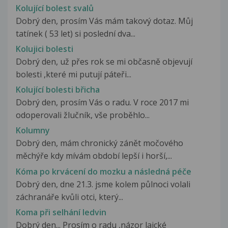
Kolující bolest svalů
Dobrý den, prosím Vás mám takový dotaz. Můj
tatínek ( 53 let) si poslední dva...
Kolujici bolesti
Dobrý den, už přes rok se mi občasně objevují
bolesti ,které mi putují páteři...
Kolující bolesti břicha
Dobrý den, prosím Vás o radu. V roce 2017 mi
odoperovali žlučník, vše proběhlo...
Kolumny
Dobrý den, mám chronický zánět močového
měchýře kdy mívám období lepší i horší,...
Kóma po krvácení do mozku a následná péče
Dobrý den, dne 21.3. jsme kolem půlnoci volali
záchranáře kvůli otci, který...
Koma při selhání ledvin
Dobrý den... Prosím o radu ,názor laické