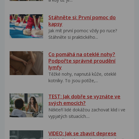
Stáhněte si: První pomoc do
kapsy
Jak mít první pomoc vždy po ruce?
Stáhněte si praktického...
Co pomáhá na oteklé nohy?
Podpořte správné proudění
lymfy
Těžké nohy, napnutá kůže, oteklé
kotníky. To jsou potíže,...
TEST: Jak dobře se vyznáte ve
svých emocích?
Někteří lidé dokážou zachovat klid i ve
vypjatých situacích....
VIDEO: Jak se zbavit deprese