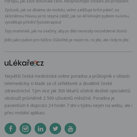
Pět tipů, jak začít dokonalé ráno. Nevynechejte snídani ani protažení
Způsob, jak se díváme do mobilu, velmi zatěžuje krční páteř, se
skloněnou hlavou je to stejná zátěž, jak se 40 kilovým pytlem na krku,
vysvětluje přední fyzioterapeut
Tipy maminek, jak na svačiny, aby je děti nenosily nesnědené domů
Jídlo jako palivo pro běžce: Důležité je nejen to, co jíte, ale i kdy to jíte
Největší česká medicínská online poradna a průkopník v oblasti
telemedicíny si klade za cíl zefektivnit a zkvalitnit české
zdravotnictví. Tým více jak 300 lékařů včetně desítek specialistů
obslouží průměrně 2 500 uživatelů měsíčně. Poradna je
pacientům k dispozici 24 hodin 7 dní v týdnu nejen na webu, ale i
přes mobilní aplikaci.