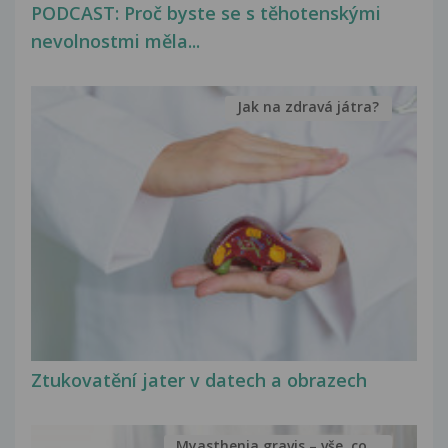
PODCAST: Proč byste se s těhotenskými
nevolnostmi měla...
Jak na zdravá játra?
Ztukovatění jater v datech a obrazech
Myasthenia gravis – vše, co...