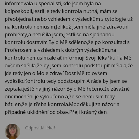
informovala u specialisti,kde jsem byla na
kolposkopii,jestli je tedy kontrola nutná, mám se
přeobjednat,nebo vzhledem k výsledkům z cytologie už
na kontrolu nemusím.Jelikož jsem měla jiné zdravotní
problémy,a netušila jsem,jestli se na sjednanou
kontrolu dostavím.Bylo Mě sděleno,že po konzultaci s
Proferosem a vzhledem k dobrým výsledkům,na
kontrolu nemusím,ale ať informuji Svoji lékařku.Ta Mě
ovšem sdělila,že by jsem kontrolu podstoupit měla a,že
jde tedy jen o Moje zdraví.Dost Mě to ovšem
vyděsilo.Kontrolu tedy podstoupím.A ráda by jsem se
zeptala,ještě na jiný názor.Bylo Mě řečeno,že závažné
onemocnění je vyloučeno a,že se nemusím tedy
bát.Jen,že je třeba kontrola.Moc děkuji za názor a
připadné uklidnění od obav.Přeji krásný den.
Odpovídá lékař: