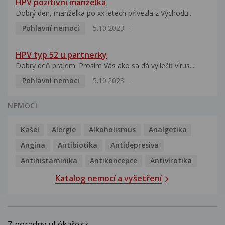
HPV pozitivní manželka
Dobrý den, manželka po xx letech přivezla z Východu...
Pohlavní nemoci
5.10.2023
HPV typ 52 u partnerky
Dobrý deň prajem. Prosím Vás ako sa dá vyliečiť vírus...
Pohlavní nemoci
5.10.2023
NEMOCI
Kašel
Alergie
Alkoholismus
Analgetika
Angína
Antibiotika
Antidepresiva
Antihistaminika
Antikoncepce
Antivirotika
Katalog nemocí a vyšetření
Z poradny uLékaře.cz