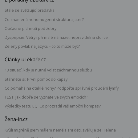
Stále se zvětšující bradavka
Co znamená nehomogenní struktura jater?
Občasné píchnutí pod žebry
Dyspepsie: Větry i při malé námaze, nepravidelná stolice
Zelený povlak na jazyku - co to může být?
Články uLékaře.cz
13 situací, kdy je nutné volat záchrannou službu
Stáhněte si: První pomoc do kapsy
Co pomáhá na oteklé nohy? Podpořte správné proudění lymfy
TEST: Jak dobře se vyznáte ve svých emocích?
Výsledky testu EQ: Co prozradil váš emoční kompas?
Žena-in.cz
Kvůli migréně jsem málem neměla ani děti, svěřuje se Helena