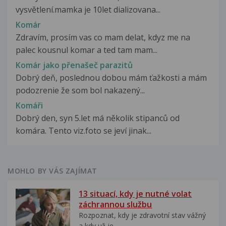
vysvětlení.mamka je 10let dializovana...
Komár
Zdravím, prosím vas co mam delat, kdyz me na
palec kousnul komar a ted tam mam...
Komár jako přenašeč parazitů
Dobrý deň, poslednou dobou mám ťažkosti a mám
podozrenie že som bol nakazený...
Komáři
Dobrý den, syn 5.let má několik stipanců od
komára. Tento viz.foto se jeví jinak...
MOHLO BY VÁS ZAJÍMAT
13 situací, kdy je nutné volat
záchrannou službu
Rozpoznat, kdy je zdravotní stav vážný
a kdy už je...