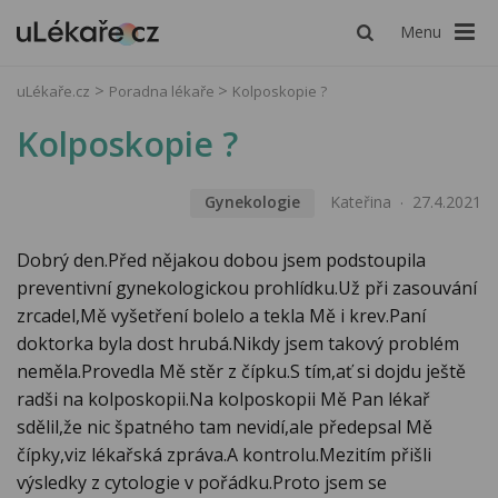
Menu
uLékaře.cz
Poradna lékaře
Kolposkopie ?
Kolposkopie ?
Gynekologie
Kateřina
27.4.2021
Dobrý den.Před nějakou dobou jsem podstoupila
preventivní gynekologickou prohlídku.Už při zasouvání
zrcadel,Mě vyšetření bolelo a tekla Mě i krev.Paní
doktorka byla dost hrubá.Nikdy jsem takový problém
neměla.Provedla Mě stěr z čípku.S tím,ať si dojdu ještě
radši na kolposkopii.Na kolposkopii Mě Pan lékař
sdělil,že nic špatného tam nevidí,ale předepsal Mě
čípky,viz lékařská zpráva.A kontrolu.Mezitím přišli
výsledky z cytologie v pořádku.Proto jsem se