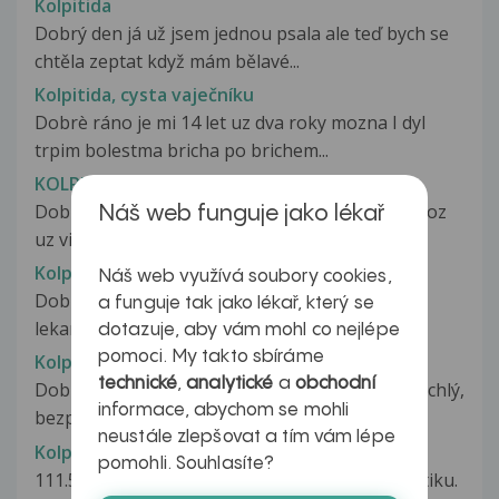
Kolpitida
Dobrý den já už jsem jednou psala ale teď bych se
chtěla zeptat když mám bělavé...
Kolpitida, cysta vaječníku
Dobrè ráno je mi 14 let uz dva roky mozna I dyl
trpim bolestma bricha po brichem...
KOLPITIDA?
Dobry den pane doktore,chci se vas zeptat:jelikoz
Náš web funguje jako lékař
uz vic jak pul roku mam gynekologicke...
Kolpo E
Náš web využívá soubory cookies,
Dobr den, chtela bych se zeptat co znamena na
a funguje tak jako lékař, který se
lekarske zprave z gynekologickeho...
dotazuje, aby vám mohl co nejlépe
pomoci. My takto sbíráme
Kolpo nález
technické
,
analytické
a
obchodní
Dobrý den, rok po porodu (přirozený, vcelku rychlý,
informace, abychom se mohli
bezproblémový) mi lékařka...
neustále zlepšovat a tím vám lépe
Kolpoperineoplastika
pomohli. Souhlasíte?
111.5.2008 jsem mpostoupila operaci- vag plastiku.