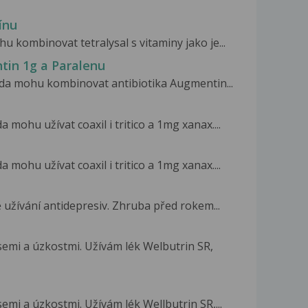
ínu
 kombinovat tetralysal s vitaminy jako je...
tin 1g a Paralenu
zda mohu kombinovat antibiotika Augmentin...
 mohu užívat coaxil i tritico a 1mg xanax....
 mohu užívat coaxil i tritico a 1mg xanax....
užívání antidepresiv. Zhruba před rokem...
semi a úzkostmi. Užívám lék Welbutrin SR,
emi a úzkostmi. Užívám lék Wellbutrin SR,...