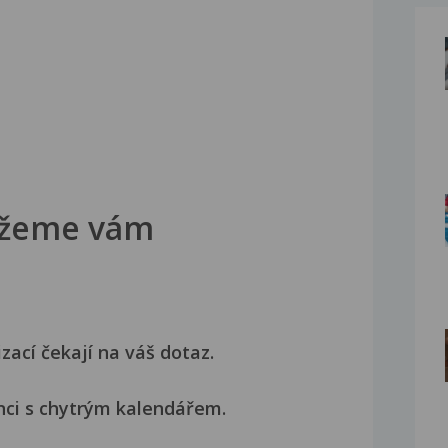
žeme vám
izací čekají na váš dotaz.
nci s chytrým kalendářem.