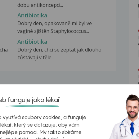
dobu antikoncepci...
Antibiotika
Dobrý den, opakovaně mi byl ve
vagině zjištěn Staphylococcus...
Antibiotika
ucha
Dobrý den, chci se zeptat jak dlouho
zůstávají v těle...
b funguje jako lékař
na zdravá játra?
Myasthenia gravis – vše, co...
 využívá soubory cookies, a funguje
 lékař, který se dotazuje, aby vám
 nejlépe pomoci. My takto sbíráme