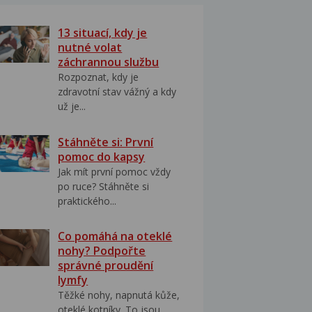
13 situací, kdy je
nutné volat
záchrannou službu
Rozpoznat, kdy je
zdravotní stav vážný a kdy
už je...
Stáhněte si: První
pomoc do kapsy
Jak mít první pomoc vždy
po ruce? Stáhněte si
praktického...
Co pomáhá na oteklé
nohy? Podpořte
správné proudění
lymfy
Těžké nohy, napnutá kůže,
oteklé kotníky. To jsou