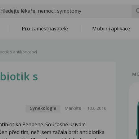
Pro zaměstnavatele
Mobilní aplikace
iotik s antikoncepcí
iotik s
MO
Gynekologie
Markéta
10.6.2016
ntibiotika Penbene. Současně užívám
en před tím, než jsem začala brát antibiotika