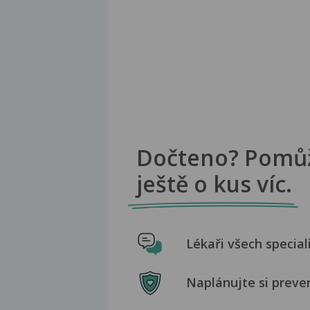
Dočteno? Pomů
ještě o kus víc.
Lékaři všech special
Naplánujte si preve