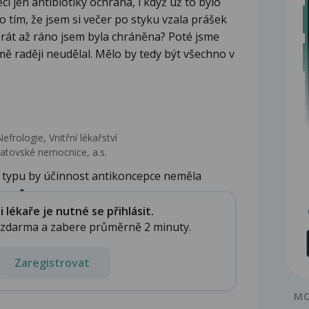
eci jen antibiotiky ochrana, i když už to bylo
 tím, že jsem si večer po styku vzala prášek
brát až ráno jsem byla chráněna? Poté jsme
 mě raději neudělal. Mělo by tedy být všechno v
efrologie, Vnitřní lékařství
latovské nemocnice, a.s.
o typu by účinnost antikoncepce neměla
 mo�...
lékaře je nutné se přihlásit.
e zdarma a zabere průměrně 2 minuty.
Zaregistrovat
MO