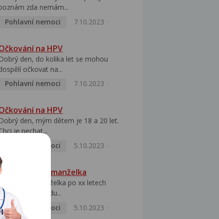
poznám zda nemám...
Pohlavní nemoci
7.10.2023
Očkování na HPV
Dobrý den, do kolika let se mohou
dospělí očkovat na...
Pohlavní nemoci
7.10.2023
Očkování na HPV
Dobrý den, mým dětem je 18 a 20 let.
Chci je nechat...
Pohlavní nemoci
5.10.2023
HPV pozitivní manželka
Dobrý den, manželka po xx letech
přivezla z Východu...
Pohlavní nemoci
5.10.2023