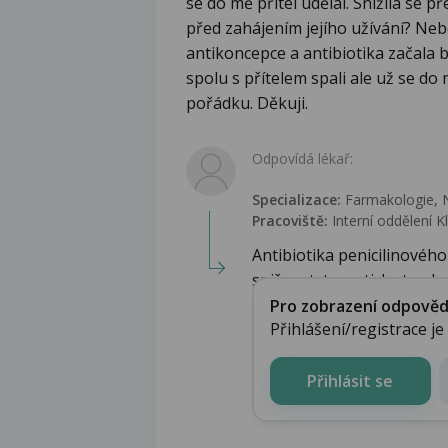
se do mě přítel udělal. Snížila se př
před zahájením jejího užívání? Nebo
antikoncepce a antibiotika začala 
spolu s přítelem spali ale už se do
pořádku. Děkuji.
Odpovídá lékař:
Specializace:
Farmakologie‎, N
Pracoviště:
Interní oddělení K
Antibiotika penicilinovéh
snižovat, teoreticky to ale
Pro zobrazení odpovědi 
Přihlášení/registrace j
Přihlásit se