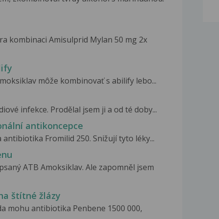
tra kombinaci Amisulprid Mylan 50 mg 2x
ify
moksiklav môže kombinovať s abilify lebo...
ové infekce. Prodělal jsem ji a od té doby...
onální antikoncepce
ntibiotika Fromilid 250. Snižují tyto léky...
enu
epsaný ATB Amoksiklav. Ale zapomněl jsem
a štítné žlázy
zda mohu antibiotika Penbene 1500 000,