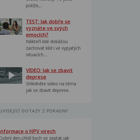
potíže,...
TEST: Jak dobře se
vyznáte ve svých
emocích?
Někteří lidé dokážou
zachovat klid i ve vypjatých
situacích....
VIDEO: Jak se zbavit
deprese
Shlédněte video na téma
jak se zbavit deprese..
UVISEJÍCÍ DOTAZY Z PORADNY
Informace o HPV virech
Dobrý den,chtěl bych se zeptat,jak