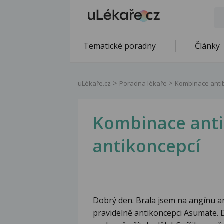
Tematické poradny
Články
uLékaře.cz
Poradna lékaře
Kombinace antib
Kombinace antib
antikoncepcí
Dobrý den. Brala jsem na angínu a
pravidelně antikoncepci Asumate. D