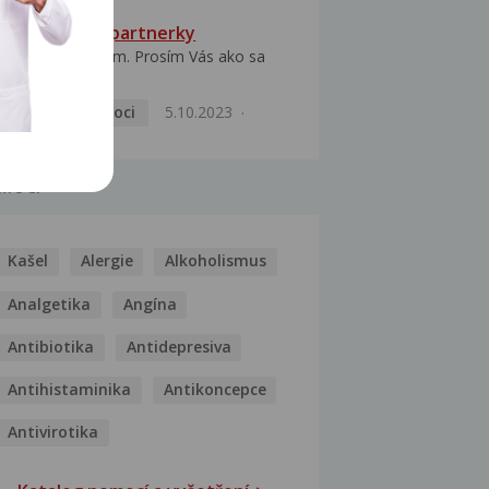
HPV typ 52 u partnerky
Dobrý deň prajem. Prosím Vás ako sa
dá vyliečiť vírus...
Pohlavní nemoci
5.10.2023
MOCI
Kašel
Alergie
Alkoholismus
Analgetika
Angína
Antibiotika
Antidepresiva
Antihistaminika
Antikoncepce
Antivirotika