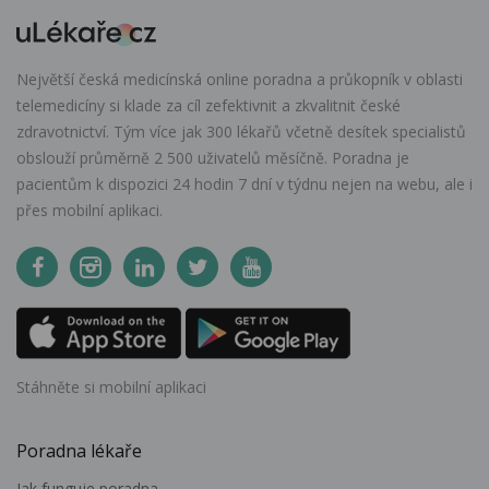
Největší česká medicínská online poradna a průkopník v oblasti
telemedicíny si klade za cíl zefektivnit a zkvalitnit české
zdravotnictví. Tým více jak 300 lékařů včetně desítek specialistů
obslouží průměrně 2 500 uživatelů měsíčně. Poradna je
pacientům k dispozici 24 hodin 7 dní v týdnu nejen na webu, ale i
přes mobilní aplikaci.
Stáhněte si mobilní aplikaci
Poradna lékaře
Jak funguje poradna