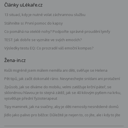
Články uLékaře.cz
13 situací, kdy je nutné volat záchrannou službu
Stáhněte si: První pomoc do kapsy
Co pomáhá na oteklé nohy? Podpořte správné proudění lymfy
TEST: Jak dobře se vyznáte ve svých emocích?
Výsledky testu EQ: Co prozradil váš emoční kompas?
Žena-in.cz
Kvůli migréně jsem málem neměla ani děti, svěřuje se Helena
Pět tipů, jak začít dokonalé ráno. Nevynechejte snídani ani protažení
Způsob, jak se díváme do mobilu, velmi zatěžuje krční páteř, se
skloněnou hlavou je to stejná zátěž, jak se 40 kilovým pytlem na krku,
vysvětluje přední fyzioterapeut
Tipy maminek, jak na svačiny, aby je děti nenosily nesnědené domů
Jídlo jako palivo pro běžce: Důležité je nejen to, co jíte, ale i kdy to jíte