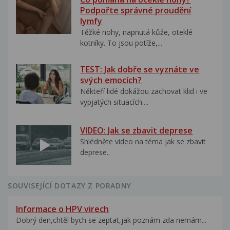
Podpořte správné proudění
lymfy
Těžké nohy, napnutá kůže, oteklé
kotníky. To jsou potíže,...
TEST: Jak dobře se vyznáte ve
svých emocích?
Někteří lidé dokážou zachovat klid i ve
vypjatých situacích....
VIDEO: Jak se zbavit deprese
Shlédněte video na téma jak se zbavit
deprese..
SOUVISEJÍCÍ DOTAZY Z PORADNY
Informace o HPV virech
Dobrý den,chtěl bych se zeptat,jak poznám zda nemám...