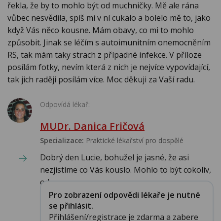
řekla, že by to mohlo být od muchničky. Mě ale rána
vůbec nesvědila, spíš mi v ní cukalo a bolelo mě to, jako
když Vás něco kousne. Mám obavy, co mi to mohlo
způsobit. Jinak se léčím s autoimunitním onemocněním
RS, tak mám taky strach z případné infekce. V příloze
posílám fotky, nevím která z nich je nejvíce vypovídající,
tak jich raději posílám více. Moc děkuji za Vaší radu.
Odpovídá lékař:
MUDr. Danica Fričová
Specializace:
Praktické lékařství pro dospělé
Dobrý den Lucie, bohužel je jasné, že asi
nezjistíme co Vás kouslo. Mohlo to být cokoliv,
od ...
Pro zobrazení odpovědi lékaře je nutné
se přihlásit.
Přihlášení/registrace je zdarma a zabere