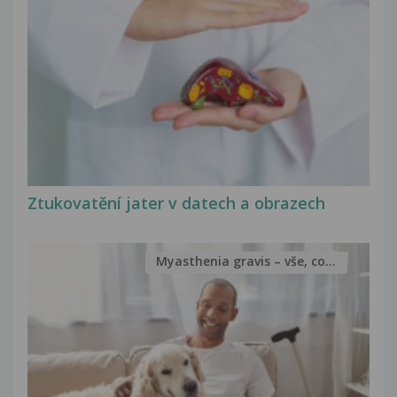
Ztukovatění jater v datech a obrazech
Myasthenia gravis – vše, co...