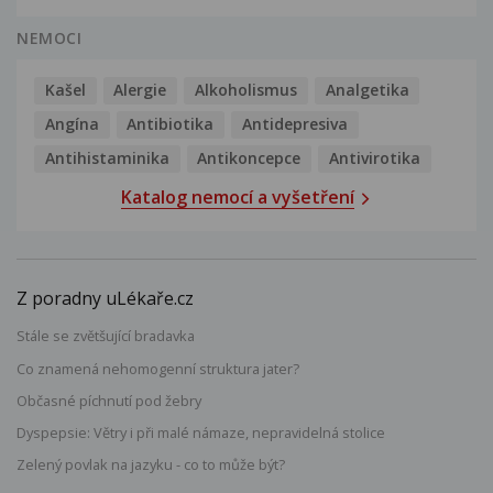
NEMOCI
Kašel
Alergie
Alkoholismus
Analgetika
Angína
Antibiotika
Antidepresiva
Antihistaminika
Antikoncepce
Antivirotika
Katalog nemocí a vyšetření
Z poradny uLékaře.cz
Stále se zvětšující bradavka
Co znamená nehomogenní struktura jater?
Občasné píchnutí pod žebry
Dyspepsie: Větry i při malé námaze, nepravidelná stolice
Zelený povlak na jazyku - co to může být?