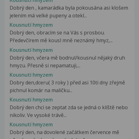
Kousnutí hmyzem
Dobrý den , kamarádka byla pokousána asi klošem
jelením má velké pupeny a otekl...
Kousnutí hmyzem
Dobrý den, obracím se na Vás s prosbou.
Předevčírem mě kousl mně neznámý hmyz,...
Kousnutí hmyzem
Dobrý den, včera mě bodnul/kousnul nějaký druh
hmyzu. Přesně si nepamatuji,...
Kousnutí hmyzem
Dobry den,dceru( 3 roky ) před asi 10ti dny zřejmě
pichnul komár na maličku...
Kousnutí hmyzem
Dobrý den chci se zeptat zda se jedná o klíště nebo
nikoliv. Ve vysoké trávě...
Kousnutí hmyzem
Dobrý den, na dovolené začátkem července mě