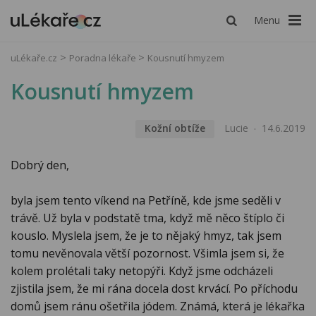
Menu
uLékaře.cz
Poradna lékaře
Kousnutí hmyzem
Kousnutí hmyzem
Kožní obtíže
Lucie
14.6.2019
Dobrý den,
byla jsem tento víkend na Petříně, kde jsme seděli v
trávě. Už byla v podstatě tma, když mě něco štíplo či
kouslo. Myslela jsem, že je to nějaký hmyz, tak jsem
tomu nevěnovala větší pozornost. Všimla jsem si, že
kolem prolétali taky netopýři. Když jsme odcházeli
zjistila jsem, že mi rána docela dost krvácí. Po příchodu
domů jsem ránu ošetřila jódem. Známá, která je lékařka