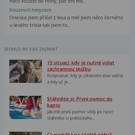
něco kouslo do nohy, pár dní mě...
Kousnutí hmyzem
Dneska jsem přišel z lesa a měl jsem něco černého
u levého trisla tak jsem to...
MOHLO BY VÁS ZAJÍMAT
13 situací, kdy je nutné volat
záchrannou službu
Rozpoznat, kdy je zdravotní stav vážný
a kdy už je...
Stáhněte si: První pomoc do
kapsy
Jak mít první pomoc vždy po ruce?
Stáhněte si praktického...
Co pomáhá na oteklé nohy?