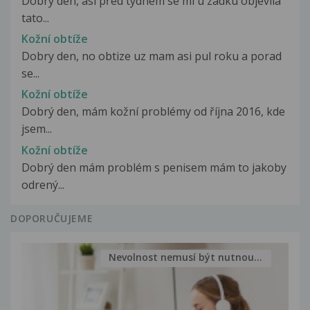
Dobrý den, asi před týdnem se mi u zadku objevila
tato...
Kožní obtíže
Dobry den, no obtize uz mam asi pul roku a porad
se...
Kožní obtíže
Dobrý den, mám kožní problémy od října 2016, kde
jsem...
Kožní obtíže
Dobrý den mám problém s penisem mám to jakoby
odrený...
DOPORUČUJEME
Nevolnost nemusí být nutnou...