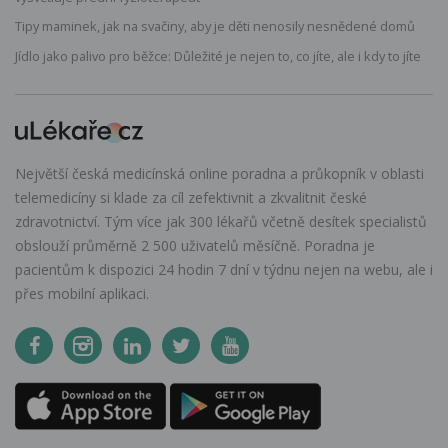
Tipy maminek, jak na svačiny, aby je děti nenosily nesnědené domů
Jídlo jako palivo pro běžce: Důležité je nejen to, co jíte, ale i kdy to jíte
Největší česká medicínská online poradna a průkopník v oblasti
telemedicíny si klade za cíl zefektivnit a zkvalitnit české
zdravotnictví. Tým více jak 300 lékařů včetně desítek specialistů
obslouží průměrně 2 500 uživatelů měsíčně. Poradna je
pacientům k dispozici 24 hodin 7 dní v týdnu nejen na webu, ale i
přes mobilní aplikaci.