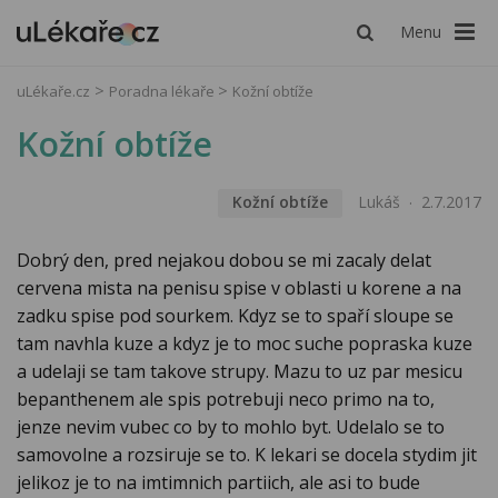
Menu
uLékaře.cz
Poradna lékaře
Kožní obtíže
Kožní obtíže
Kožní obtíže
Lukáš
2.7.2017
Dobrý den, pred nejakou dobou se mi zacaly delat
cervena mista na penisu spise v oblasti u korene a na
zadku spise pod sourkem. Kdyz se to spaří sloupe se
tam navhla kuze a kdyz je to moc suche popraska kuze
a udelaji se tam takove strupy. Mazu to uz par mesicu
bepanthenem ale spis potrebuji neco primo na to,
jenze nevim vubec co by to mohlo byt. Udelalo se to
samovolne a rozsiruje se to. K lekari se docela stydim jit
jelikoz je to na imtimnich partiich, ale asi to bude