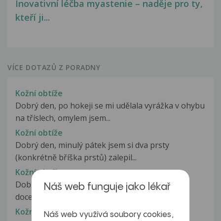
Inovativní léčba myastenie – naděje pro ty,
kteří ji...
VÍCE DOTAZŮ Z PORADNY
Kožní obtíže
Dobrý den, po hokeji se mi udělala vyrážka v ohybu
na tříslech, omylem jsem...
Kožní obtíže
Dobrý den, minulý pátek jsem si dva prsty
(konkrétně bříška prstů) zalepil...
Kožní obtíže
Dobrý den, občas se mi v trislech udělá tohle a
Náš web funguje jako lékař
docela to pálí. Viz foto Děkuji...
Kožní obtíže
Náš web využívá soubory cookies,