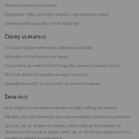
Občasné píchnutí pod žebry
Dyspepsie: Větry i při malé námaze, nepravidelná stolice
Zelený povlak na jazyku - co to může být?
Články uLékaře.cz
13 situací, kdy je nutné volat záchrannou službu
Stáhněte si: První pomoc do kapsy
Co pomáhá na oteklé nohy? Podpořte správné proudění lymfy
TEST: Jak dobře se vyznáte ve svých emocích?
Výsledky testu EQ: Co prozradil váš emoční kompas?
Žena-in.cz
Kvůli migréně jsem málem neměla ani děti, svěřuje se Helena
Pět tipů, jak začít dokonalé ráno. Nevynechejte snídani ani protažení
Způsob, jak se díváme do mobilu, velmi zatěžuje krční páteř, se
skloněnou hlavou je to stejná zátěž, jak se 40 kilovým pytlem na krku,
vysvětluje přední fyzioterapeut