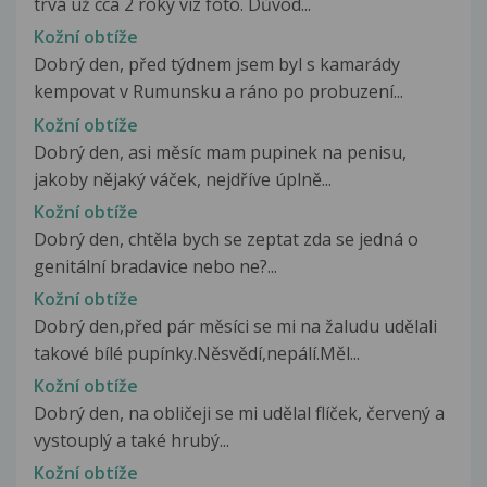
trvá už cca 2 roky viz foto. Důvod...
Kožní obtíže
Dobrý den, před týdnem jsem byl s kamarády
kempovat v Rumunsku a ráno po probuzení...
Kožní obtíže
Dobrý den, asi měsíc mam pupinek na penisu,
jakoby nějaký váček, nejdříve úplně...
Kožní obtíže
Dobrý den, chtěla bych se zeptat zda se jedná o
genitální bradavice nebo ne?...
Kožní obtíže
Dobrý den,před pár měsíci se mi na žaludu udělali
takové bílé pupínky.Něsvědí,nepálí.Měl...
Kožní obtíže
Dobrý den, na obličeji se mi udělal flíček, červený a
vystouplý a také hrubý...
Kožní obtíže