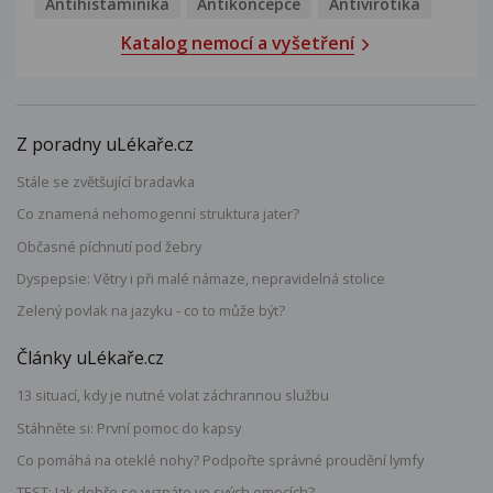
Antihistaminika
Antikoncepce
Antivirotika
Katalog nemocí a vyšetření
Z poradny uLékaře.cz
Stále se zvětšující bradavka
Co znamená nehomogenní struktura jater?
Občasné píchnutí pod žebry
Dyspepsie: Větry i při malé námaze, nepravidelná stolice
Zelený povlak na jazyku - co to může být?
Články uLékaře.cz
13 situací, kdy je nutné volat záchrannou službu
Stáhněte si: První pomoc do kapsy
Co pomáhá na oteklé nohy? Podpořte správné proudění lymfy
TEST: Jak dobře se vyznáte ve svých emocích?