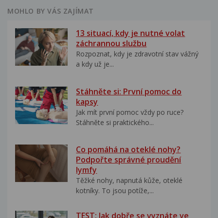
MOHLO BY VÁS ZAJÍMAT
13 situací, kdy je nutné volat
záchrannou službu
Rozpoznat, kdy je zdravotní stav vážný
a kdy už je...
Stáhněte si: První pomoc do
kapsy
Jak mít první pomoc vždy po ruce?
Stáhněte si praktického...
Co pomáhá na oteklé nohy?
Podpořte správné proudění
lymfy
Těžké nohy, napnutá kůže, oteklé
kotníky. To jsou potíže,...
TEST: Jak dobře se vyznáte ve