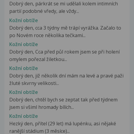
Dobrý den, párkrát se mi udělali kolem intimních
partií podobné vředy, ale vždy...
Kožní obtíže
Dobrý den, cca 3 týdny mě trápí vyrážka. Začalo to
po Novém roce několika tečkami...
Kožní obtíže
Dobrý den, Cca před půl rokem jsem se při holení
omylem pořezal žiletkou...
Kožní obtíže
Dobrý den, již několik dní mám na levé a pravé paži
žluté skvrny velikosti...
Kožní obtíže
Dobrý den, chtěl bych se zeptat tak před týdnem
jsem si všiml hromady bílích...
Kožní obtíže
Hezký den, přítel (29 let) má lupénku, asi nějaké
ranější stádium (3 měsíce)...