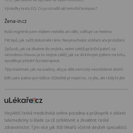
Výsledky testu EQ: Co prozradil váš emoční kompas?
Žena-in.cz
Kvůli migréně jsem málem neměla ani děti, svěřuje se Helena
Pět tipů, jak začít dokonalé ráno. Nevynechejte snídani ani protažení
Způsob, jak se díváme do mobilu, velmi zatěžuje krční páteř, se
skloněnou hlavou je to stejná zátěž, jak se 40 kilovým pytlem na krku,
vysvětluje přední fyzioterapeut
Tipy maminek, jak na svačiny, aby je děti nenosily nesnědené domů
Jídlo jako palivo pro běžce: Důležité je nejen to, co jíte, ale i kdy to jíte
Největší česká medicínská online poradna a průkopník v oblasti
telemedicíny si klade za cíl zefektivnit a zkvalitnit české
zdravotnictví. Tým více jak 300 lékařů včetně desítek specialistů