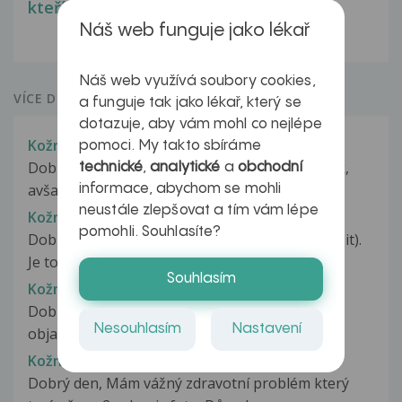
kteří ji...
Náš web funguje jako lékař
Náš web využívá soubory cookies,
VÍCE DOTAZŮ Z PORADNY
a funguje tak jako lékař, který se
dotazuje, aby vám mohl co nejlépe
Kožní obtíže
pomoci. My takto sbíráme
Dobrý den, před 22 dny jsem měl chráněný styk,
technické
,
analytické
a
obchodní
avšak před 5 dny jsem si všiml...
informace, abychom se mohli
neustále zlepšovat a tím vám lépe
Kožní obtíže
pomohli. Souhlasíte?
Dobrý den, mám již 30 let problém s nežity (nežit).
Je to od narození mé dcery,...
Souhlasím
Kožní obtíže
Dobrý deň, Pred zhruba mesiacom sa mi začali
Nesouhlasím
Nastavení
objavovať a rozmnožovať bradavice...
Kožní obtíže
Dobrý den, Mám vážný zdravotní problém který