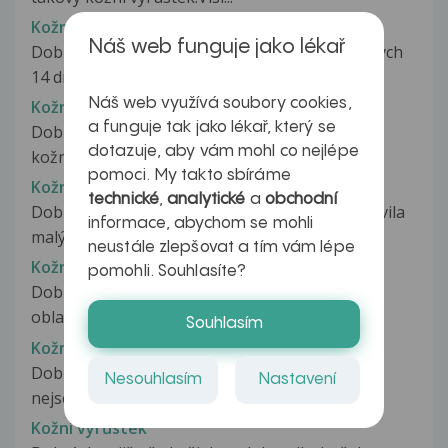
Kožní výrůstek
Náš web funguje jako lékař
Dobrý den, chtěla bych se zeptat. Během necelých
14 dní narostla tahle boule...
Náš web využívá soubory cookies,
Kožní vyrůstek
a funguje tak jako lékař, který se
Dobrý den, v podpaží se mi udělaly jakési malé
dotazuje, aby vám mohl co nejlépe
kožní vyrůstky velikosti jen...
pomoci. My takto sbíráme
Kožní výrůstek
technické
,
analytické
a
obchodní
Dobrý den, je to už několik týdnů, co jsem objevila
informace, abychom se mohli
malý růžový pupínek u...
neustále zlepšovat a tím vám lépe
Kožní výrůstek
pomohli. Souhlasíte?
Dobrý den, před 6 lety se mi udělal výrůstek v
oblasti ucha moje kožní lékařka...
Souhlasím
Kožní výrůstek
Dobrý den, již před nějakou dobou (bohužel
Nesouhlasím
Nastavení
nejsem schopná přesně časově...
Kožní výrůstek