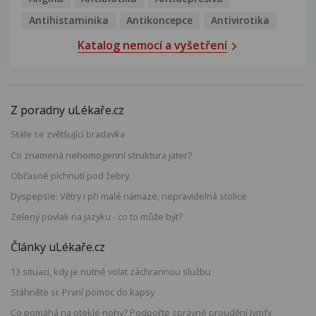
Antihistaminika
Antikoncepce
Antivirotika
Katalog nemocí a vyšetření
Z poradny uLékaře.cz
Stále se zvětšující bradavka
Co znamená nehomogenní struktura jater?
Občasné píchnutí pod žebry
Dyspepsie: Větry i při malé námaze, nepravidelná stolice
Zelený povlak na jazyku - co to může být?
Články uLékaře.cz
13 situací, kdy je nutné volat záchrannou službu
Stáhněte si: První pomoc do kapsy
Co pomáhá na oteklé nohy? Podpořte správné proudění lymfy