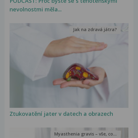
PODCAST: Proč byste se s těhotenskými
nevolnostmi měla...
Jak na zdravá játra?
Ztukovatění jater v datech a obrazech
Myasthenia gravis – vše, co...