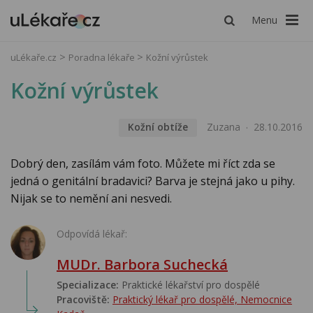
Menu
uLékaře.cz
Poradna lékaře
Kožní výrůstek
Kožní výrůstek
Kožní obtíže
Zuzana
28.10.2016
Dobrý den, zasílám vám foto. Můžete mi říct zda se
jedná o genitální bradavici? Barva je stejná jako u pihy.
Nijak se to nemění ani nesvedi.
Odpovídá lékař:
MUDr. Barbora Suchecká
Specializace:
Praktické lékařství pro dospělé
Pracoviště:
Praktický lékař pro dospělé, Nemocnice