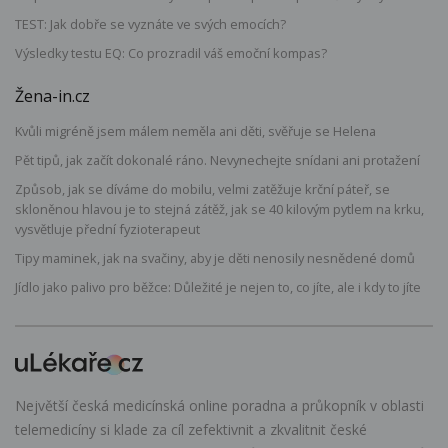
TEST: Jak dobře se vyznáte ve svých emocích?
Výsledky testu EQ: Co prozradil váš emoční kompas?
Žena-in.cz
Kvůli migréně jsem málem neměla ani děti, svěřuje se Helena
Pět tipů, jak začít dokonalé ráno. Nevynechejte snídani ani protažení
Způsob, jak se díváme do mobilu, velmi zatěžuje krční páteř, se
skloněnou hlavou je to stejná zátěž, jak se 40 kilovým pytlem na krku,
vysvětluje přední fyzioterapeut
Tipy maminek, jak na svačiny, aby je děti nenosily nesnědené domů
Jídlo jako palivo pro běžce: Důležité je nejen to, co jíte, ale i kdy to jíte
Největší česká medicínská online poradna a průkopník v oblasti
telemedicíny si klade za cíl zefektivnit a zkvalitnit české