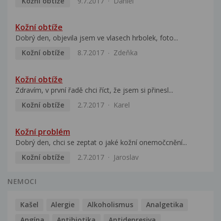
Kožní obtíže
9.7.2017
Daniel
Kožní obtíže
Dobrý den, objevila jsem ve vlasech hrbolek, foto...
Kožní obtíže
8.7.2017
Zdeňka
Kožní obtíže
Zdravím, v první řadě chci říct, že jsem si přinesl...
Kožní obtíže
2.7.2017
Karel
Kožní problém
Dobrý den, chci se zeptat o jaké kožní onemočcnění...
Kožní obtíže
2.7.2017
Jaroslav
NEMOCI
Kašel
Alergie
Alkoholismus
Analgetika
Angína
Antibiotika
Antidepresiva