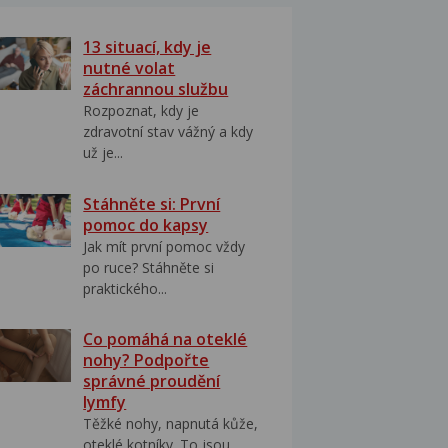
13 situací, kdy je
nutné volat
záchrannou službu
Rozpoznat, kdy je
zdravotní stav vážný a kdy
už je...
Stáhněte si: První
pomoc do kapsy
Jak mít první pomoc vždy
po ruce? Stáhněte si
praktického...
Co pomáhá na oteklé
nohy? Podpořte
správné proudění
lymfy
Těžké nohy, napnutá kůže,
oteklé kotníky. To jsou