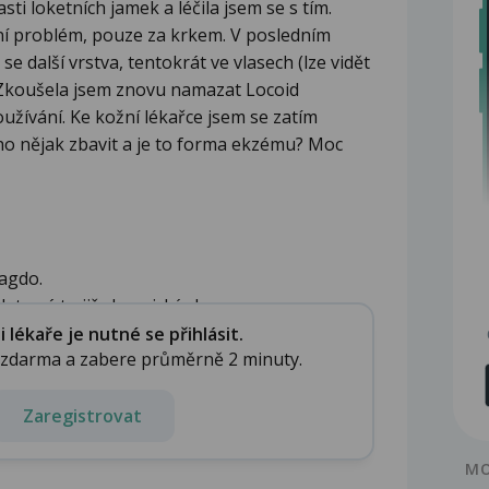
i loketních jamek a léčila jsem se s tím.
žní problém, pouze za krkem. V posledním
 se další vrstva, tentokrát ve vlasech (lze vidět
í). Zkoušela jsem znovu namazat Locoid
užívání. Ke kožní lékařce jsem se zatím
ho nějak zbavit a je to forma ekzému? Moc
agdo.
et, má to již chronický chara...
lékaře je nutné se přihlásit.
e zdarma a zabere průměrně 2 minuty.
Zaregistrovat
MO