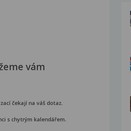
žeme vám
izací čekají na váš dotaz.
nci s chytrým kalendářem.