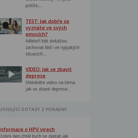
potíže,...
TEST: Jak dobře se
vyznáte ve svých
emocích?
Někteří lidé dokážou
zachovat klid i ve vypjatých
situacích....
VIDEO: Jak se zbavit
deprese
Shlédněte video na téma
jak se zbavit deprese..
UVISEJÍCÍ DOTAZY Z PORADNY
Informace o HPV virech
Dobrý den,chtěl bych se zeptat,jak