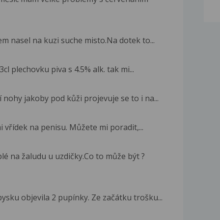
em nasel na kuzi suche misto.Na dotek to...
l plechovku piva s 4.5% alk. tak mi...
nohy jakoby pod kůži projevuje se to i na...
mi vřídek na penisu. Můžete mi poradit,...
lé na žaludu u uzdičky.Co to může být ?
sku objevila 2 pupínky. Ze začátku trošku...