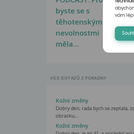
technick
byste se s
jate
abychom
vám lép
těhotenskými
obr
nevolnostmi
Souh
měla...
VÍCE DOTAZŮ Z PORADNY
Kožní změny
Dobry den, rada bych se zeptala, zd
obrazku....
Kožní změny
Dobrý den, je mi 41, a poslední a