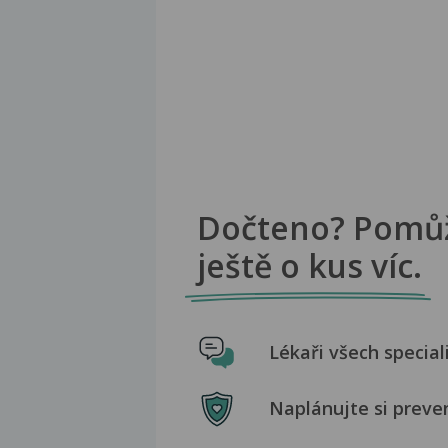
Dočteno? Pomů
ještě o kus víc.
Lékaři všech special
Naplánujte si preve