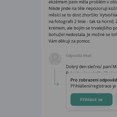
ekzémem jsem měla problém v oblast
Nikde jinde na těle nepozoruji ko
měsíci se to dost zhoršilo. Vytvořila
na fotografii 2 linie - tak ta horn
krémem, ale bojím se trvalejšího po
bohužel nedostala. Je možné se to
Vám děkuji za pomoc.
Odpovídá lékař:
Dobrý den slečno/ paní M
Pokud máte obtíže již více l
Pro zobrazení odpovědi 
Přihlášení/registrace j
Přihlásit se