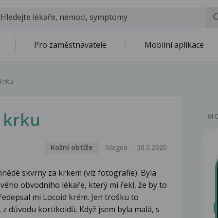
Pro zaměstnavatele
Mobilní aplikace
 krku
 krku
MO
Kožní obtíže
Magda
30.3.2020
 hnědé skvrny za krkem (viz fotografie). Byla
vého obvodního lékaře, který mi řekl, že by to
edepsal mi Locoid krém. Jen trošku to
z důvodu kortikoidů. Když jsem byla malá, s