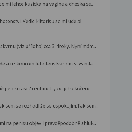
e mi lehce kuzicka na vagíne a dneska se...
otenstvi. Vedle klitorisu se mi udelal
kvrnu (viz příloha) cca 3-4roky. Nyní mám...
de a už koncom tehotenstva som si všimla,
ě penisu asi 2 centimetry od jeho kořene...
ak sem se rozhodl že se uspokojím.Tak sem...
 mi na penisu objevil pravděpodobně shluk...