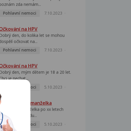
poznám zda nemám...
Pohlavní nemoci
7.10.2023
Očkování na HPV
Dobrý den, do kolika let se mohou
dospělí očkovat na...
Pohlavní nemoci
7.10.2023
Očkování na HPV
Dobrý den, mým dětem je 18 a 20 let.
Chci je nechat...
Pohlavní nemoci
5.10.2023
HPV pozitivní manželka
Dobrý den, manželka po xx letech
přivezla z Východu...
Pohlavní nemoci
5.10.2023