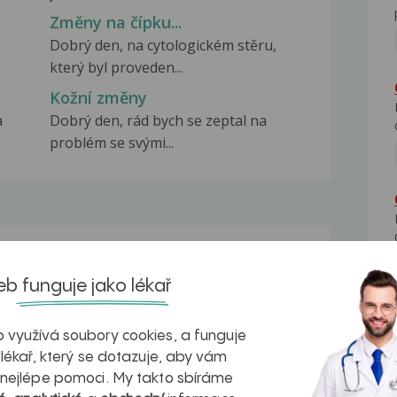
Změny na čípku...
Dobrý den, na cytologickém stěru,
který byl proveden...
Kožní změny
a
Dobrý den, rád bych se zeptal na
problém se svými...
na zdravá játra?
Myasthenia gravis – vše, co...
b funguje jako lékař
 využívá soubory cookies, a funguje
 lékař, který se dotazuje, aby vám
 nejlépe pomoci. My takto sbíráme
kovatění
Inovativní