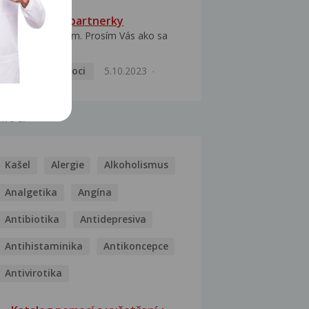
HPV typ 52 u partnerky
Dobrý deň prajem. Prosím Vás ako sa
dá vyliečiť vírus...
Pohlavní nemoci
5.10.2023
MOCI
Kašel
Alergie
Alkoholismus
Analgetika
Angína
Antibiotika
Antidepresiva
Antihistaminika
Antikoncepce
Antivirotika