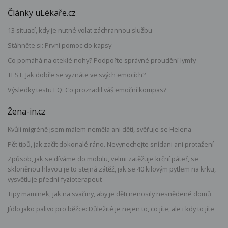
Články uLékaře.cz
13 situací, kdy je nutné volat záchrannou službu
Stáhněte si: První pomoc do kapsy
Co pomáhá na oteklé nohy? Podpořte správné proudění lymfy
TEST: Jak dobře se vyznáte ve svých emocích?
Výsledky testu EQ: Co prozradil váš emoční kompas?
Žena-in.cz
Kvůli migréně jsem málem neměla ani děti, svěřuje se Helena
Pět tipů, jak začít dokonalé ráno. Nevynechejte snídani ani protažení
Způsob, jak se díváme do mobilu, velmi zatěžuje krční páteř, se
skloněnou hlavou je to stejná zátěž, jak se 40 kilovým pytlem na krku,
vysvětluje přední fyzioterapeut
Tipy maminek, jak na svačiny, aby je děti nenosily nesnědené domů
Jídlo jako palivo pro běžce: Důležité je nejen to, co jíte, ale i kdy to jíte