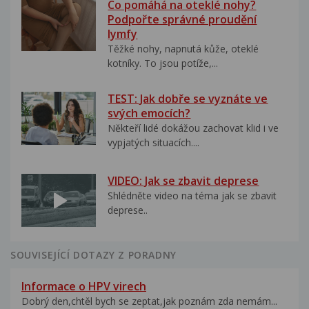
Co pomáhá na oteklé nohy?
Podpořte správné proudění
lymfy
Těžké nohy, napnutá kůže, oteklé
kotníky. To jsou potíže,...
TEST: Jak dobře se vyznáte ve
svých emocích?
Někteří lidé dokážou zachovat klid i ve
vypjatých situacích....
VIDEO: Jak se zbavit deprese
Shlédněte video na téma jak se zbavit
deprese..
SOUVISEJÍCÍ DOTAZY Z PORADNY
Informace o HPV virech
Dobrý den,chtěl bych se zeptat,jak poznám zda nemám...