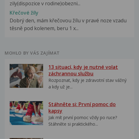
zily(dispozice v rodine)obezni...
Křečové žíly
Dobrý den, mám křečovou žílu v pravé noze vzadu
těsně pod kolenem, beru 1 x...
MOHLO BY VÁS ZAJÍMAT
13 situací, kdy je nutné volat
záchrannou službu
Rozpoznat, kdy je zdravotní stav vážný
a kdy už je...
Stáhněte si: První pomoc do
kapsy
Jak mít první pomoc vždy po ruce?
Stáhněte si praktického...