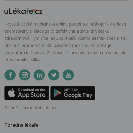
Největší česká medicínská online poradna a průkopník v oblasti
telemedicíny si klade za cíl zefektivnit a zkvalitnit české
zdravotnictví. Tým více jak 300 lékařů včetně desítek specialistů
obslouží průměrně 2 500 uživatelů měsíčně. Poradna je
pacientům k dispozici 24 hodin 7 dní v týdnu nejen na webu, ale i
přes mobilní aplikaci.
Stáhněte si mobilní aplikaci
Poradna lékaře