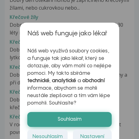
Dobrý den otékání nohou je zapříčiněno křečovými
žílami, nebo cukrovkou nebo...
Křečové žíly
Dobrý den,trápí mne křečové žíly už léta. Před 30
léty mám obě nohy operované,...
Náš web funguje jako lékař
Křečové žíly
Dobrý den, prosím poraďte. Otéka mi jen pravé
Náš web využívá soubory cookies,
lytko, lékař mi předepisuje Detralex,...
a funguje tak jako lékař, který se
dotazuje, aby vám mohl co nejlépe
Křečové žíly
pomoci. My takto sbíráme
Dobrý den, p.doktore mám dotaz. Otikají mi nohy a
technické
,
analytické
a
obchodní
při dřepu cítím v nohách silné...
informace, abychom se mohli
Křečové žíly
neustále zlepšovat a tím vám lépe
Dobrý den,je mi 22 let a mám dost rozsáhlé
pomohli. Souhlasíte?
křečové žíly v podkolenní jemce.Ráda...
Křečové žíly
Souhlasím
V roce 2014 operace krecovych zil,v r.2016 zanet
povrchovych zil,v r 2020 opet...
Nesouhlasím
Nastavení