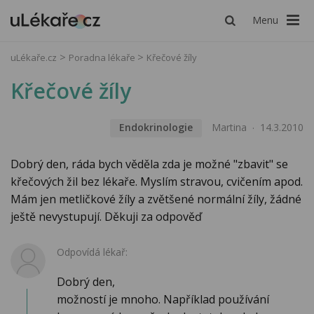
Menu
uLékaře.cz
Poradna lékaře
Křečové žíly
Křečové žíly
Endokrinologie
Martina
14.3.2010
Dobrý den, ráda bych věděla zda je možné "zbavit" se
křečových žil bez lékaře. Myslím stravou, cvičením apod.
Mám jen metličkové žíly a zvětšené normální žíly, žádné
ještě nevystupují. Děkuji za odpověď
Odpovídá lékař:
Dobrý den,
možností je mnoho. Například používání