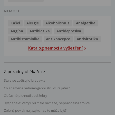
NEMOCI
Kašel
Alergie
Alkoholismus
Analgetika
Angína
Antibiotika
Antidepresiva
Antihistaminika
Antikoncepce
Antivirotika
Katalog nemocí a vyšetření
Z poradny uLékaře.cz
Stále se zvětšující bradavka
Co znamená nehomogenní struktura jater?
Občasné píchnutí pod žebry
Dyspepsie: Větry i při malé námaze, nepravidelná stolice
Zelený povlak na jazyku - co to může být?