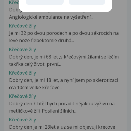
Křečové žíly
Dobrý den, ráda bych se k Vám objednala do
Angiologické ambulance na vyšetření...
Křečové žíly
Je mi 32 po dvou porodech a po dvou zákrocích na
levé noze flebektomie druhá...
Křečové žíly
Dobrý den, je mi 68 let ,s křečovými žilami se léčím
takřka celý život, první...
Křečové žíly
Dobrý den, je mi 18 let, a nyní jsem po sklerotizaci
cca 10cm velké křečové...
Křečové žíly
Dobrý den. Chtěl bych poradit nějakou výživu na
metličkové žíli. Posílení žilních...
Křečové žíly
Dobry den je mi 28let a uz se mi objevuji krecove