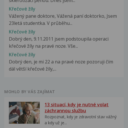
sklerotizaci pěnou. Dnes jsem...
Křečové žíly
Vážený pane doktore, Vážená paní doktorko, Jsem
23letá studentka. V průběhu...
Křečové žíly
Dobrý den, 9.11.2011 jsem podstoupila operaci
křečové žíly na pravé noze. Vše...
Křečové žíly
Dobrý den, je mi 22 a na pravé noze pozoruji čím
dál větší křečové žíly,...
MOHLO BY VÁS ZAJÍMAT
13 situací, kdy je nutné volat
záchrannou službu
Rozpoznat, kdy je zdravotní stav vážný
a kdy už je...