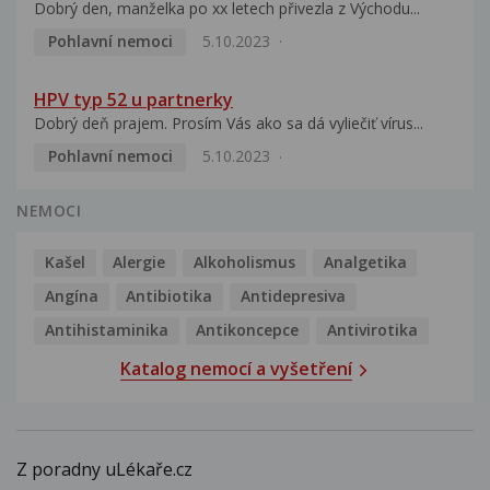
Dobrý den, manželka po xx letech přivezla z Východu...
Pohlavní nemoci
5.10.2023
HPV typ 52 u partnerky
Dobrý deň prajem. Prosím Vás ako sa dá vyliečiť vírus...
Pohlavní nemoci
5.10.2023
NEMOCI
Kašel
Alergie
Alkoholismus
Analgetika
Angína
Antibiotika
Antidepresiva
Antihistaminika
Antikoncepce
Antivirotika
Katalog nemocí a vyšetření
Z poradny uLékaře.cz