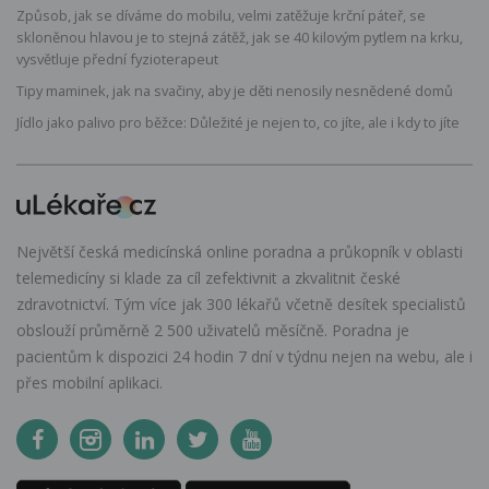
Způsob, jak se díváme do mobilu, velmi zatěžuje krční páteř, se
skloněnou hlavou je to stejná zátěž, jak se 40 kilovým pytlem na krku,
vysvětluje přední fyzioterapeut
Tipy maminek, jak na svačiny, aby je děti nenosily nesnědené domů
Jídlo jako palivo pro běžce: Důležité je nejen to, co jíte, ale i kdy to jíte
Největší česká medicínská online poradna a průkopník v oblasti
telemedicíny si klade za cíl zefektivnit a zkvalitnit české
zdravotnictví. Tým více jak 300 lékařů včetně desítek specialistů
obslouží průměrně 2 500 uživatelů měsíčně. Poradna je
pacientům k dispozici 24 hodin 7 dní v týdnu nejen na webu, ale i
přes mobilní aplikaci.