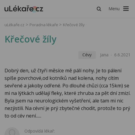
Menu
uLékaře.cz
Poradna lékaře
Křečové žíly
Křečové žíly
Cévy
Jana
6.6.2021
Dobrý den, už čtyři měsíce mě pálí nohy. Je to pálení
spíše povrchové,od kotníků nad kolena, nohy cítím
sevřené a jakoby odřené. Po dlouhé chůzi (cca 15km) se
mi na lýtkách udělají fleky, které zhruba za pět dní zmizí.
Byla jsem na neurologickém vyšetření, ale tam mi nic
nezjistili. Na cévní je prý zbytečné chodit, protože to prý
to od cév není......
Odpovídá lékař: