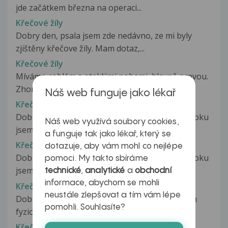
jde začátkem března na operaci...
Křečové žíly
Dobry den, psala jsem zde nedávno, ze mi byly
zjištěny křečove žíly. Mam dotaz,...
Křečové žíly
Mívámp roblém s oteklými nohami, hlavně pravou.
Zhoršuje se při menstruaci,...
Náš web funguje jako lékař
Křečové žíly
Dobrý den je mi 18 let a už tak rok možná půl roku
Náš web využívá soubory cookies,
jsem si všiml menší tečky...
a funguje tak jako lékař, který se
Křečové žíly
dotazuje, aby vám mohl co nejlépe
Dobrý den je mi 18 let a už tak rok možná půl roku
pomoci. My takto sbíráme
jsem si všiml menší tečky...
technické
,
analytické
a
obchodní
informace, abychom se mohli
Křečové žíly
neustále zlepšovat a tím vám lépe
Dobrý den, Je mi 20 let, aktivně sportuji a dělám
pomohli. Souhlasíte?
fyzicky náročnou práci. Na...
Křečové žíly