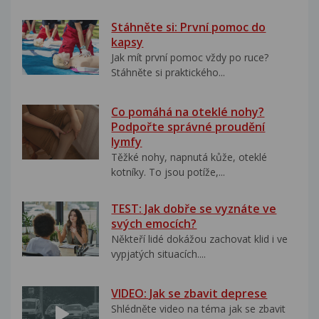
Stáhněte si: První pomoc do
kapsy
Jak mít první pomoc vždy po ruce?
Stáhněte si praktického...
Co pomáhá na oteklé nohy?
Podpořte správné proudění
lymfy
Těžké nohy, napnutá kůže, oteklé
kotníky. To jsou potíže,...
TEST: Jak dobře se vyznáte ve
svých emocích?
Někteří lidé dokážou zachovat klid i ve
vypjatých situacích....
VIDEO: Jak se zbavit deprese
Shlédněte video na téma jak se zbavit