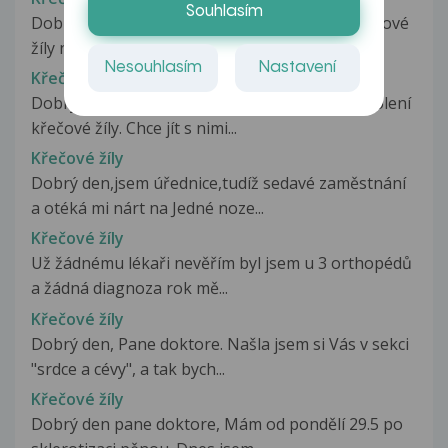
Souhlasím
Dobrý den, lékař mi diagnostikoval vnitřní křečové
žíly na obou nohách. Předepsal...
Nesouhlasím
Nastavení
Křečové žíly
Dobrý den, moje dcera (14) má v pravém podkolení
křečové žíly. Chce jít s nimi...
Křečové žíly
Dobrý den,jsem úřednice,tudíž sedavé zaměstnání
a otéká mi nárt na Jedné noze...
Křečové žíly
Už žádnému lékaři nevěřím byl jsem u 3 orthopédů
a žádná diagnoza rok mě...
Křečové žíly
Dobrý den, Pane doktore. Našla jsem si Vás v sekci
"srdce a cévy", a tak bych...
Křečové žíly
Dobrý den pane doktore, Mám od pondělí 29.5 po