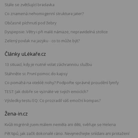
Stále se zvětšující bradavka
Co znamená nehomogenní struktura jater?
Občasné píchnutí pod žebry
Dyspepsie: Větry i při malé námaze, nepravidelná stolice
Zelený povlak na jazyku - co to může být?
Články uLékaře.cz
13 situací, kdy je nutné volat záchrannou službu
Stáhněte si: První pomoc do kapsy
Co pomáhá na oteklé nohy? Podpořte správné proudění lymfy
TEST: Jak dobře se vyznáte ve svých emocích?
Výsledky testu EQ: Co prozradil váš emoční kompas?
Žena-in.cz
Kvůli migréně jsem málem neměla ani děti, svěřuje se Helena
Pět tipů, jak začít dokonalé ráno. Nevynechejte snídani ani protažení