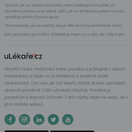
Způsob, jak se díváme do mobilu, velmi zatěžuje krční páteř, se
skloněnou hlavou je to stejná zátěž, jak se 40 kilovým pytlem na krku,
vysvětluje přední fyzioterapeut
Tipy maminek, jak na svačiny, aby je děti nenosily nesnědené domů
Jídlo jako palivo pro běžce: Důležité je nejen to, co jíte, ale i kdy to jíte
Největší česká medicínská online poradna a průkopník v oblasti
telemedicíny si klade za cíl zefektivnit a zkvalitnit české
zdravotnictví. Tým více jak 300 lékařů včetně desítek specialistů
obslouží průměrně 2 500 uživatelů měsíčně. Poradna je
pacientům k dispozici 24 hodin 7 dní v týdnu nejen na webu, ale i
přes mobilní aplikaci.