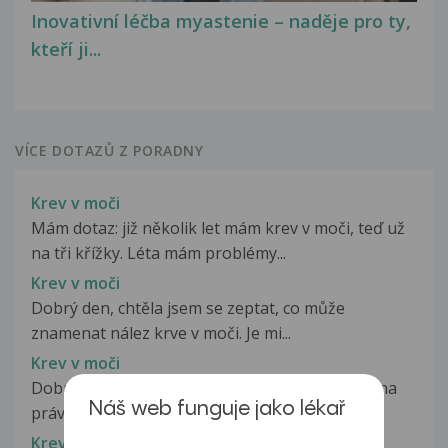
Inovativní léčba myastenie – naděje pro ty,
kteří ji...
VÍCE DOTAZŮ Z PORADNY
Krev v moči
Mám dotaz: již několik let mám krev v moči, teď už
na tři křížky. Léta mám problémy...
Krev v moči
Dobrý den, chtěla jsem se zeptat, co může
znamenat nález krve v moči. Je mi...
Krev v moči
Dobrý den, již asi 2 měsíce mám bolesti břicha na
Náš web funguje jako lékař
právé strně a někdy i v noci...
Krev v moči