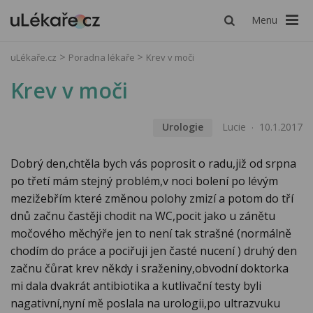
Menu
uLékaře.cz
Poradna lékaře
Krev v moči
Krev v moči
Urologie
Lucie
10.1.2017
Dobrý den,chtěla bych vás poprosit o radu,již od srpna
po třetí mám stejný problém,v noci bolení po lévým
mezižebřím které změnou polohy zmizí a potom do tří
dnů začnu častěji chodit na WC,pocit jako u zánětu
močového měchýře jen to není tak strašné (normálně
chodím do práce a pociřuji jen časté nucení ) druhý den
začnu čůrat krev někdy i sraženiny,obvodní doktorka
mi dala dvakrát antibiotika a kutlivační testy byli
nagativní,nyní mě poslala na urologii,po ultrazvuku