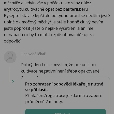
měchýře a ledvin vše v pořádku jen silný nález
erytrocytu,kultivačně opět bez bakterii,beru
Byseptol,stav je lepší ale po týdnu braní se necítím ještě
uplně ok,močový měchýř je stále hodně citlivý,nevím
jestli poprosit ještě o nějaké vyšetření a ani mě
nenapadá co by to mohlo způsobovat,děkuji za
odpověď
Odpovídá lékař:
Dobrý den Lucie, myslím, že pokud jsou
kultivace negativní není třeba opakovaně
dávat antibi...
Pro zobrazení odpovědi lékaře je nutné
se přihlásit.
Přihlášení/registrace je zdarma a zabere
průměrně 2 minuty.