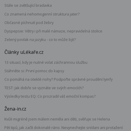
Stále se zvětšující bradavka
Co znamená nehomogenní struktura jater?
Občasné píchnutí pod žebry
Dyspepsie: Větry i při malé námaze, nepravidelná stolice
Zelený povlak na jazyku - co to může být?
Články uLékaře.cz
13 situací, kdy je nutné volat záchrannou službu
Stáhněte si: První pomoc do kapsy
Co pomáhá na oteklé nohy? Podpořte správné proudění lymfy
TEST: Jak dobře se vyznáte ve svých emocích?
Výsledky testu EQ: Co prozradil váš emoční kompas?
Žena-in.cz
Kvůli migréně jsem málem neměla ani děti, svěřuje se Helena
Pět tipů, jak začít dokonalé ráno. Nevynechejte snídani ani protažení