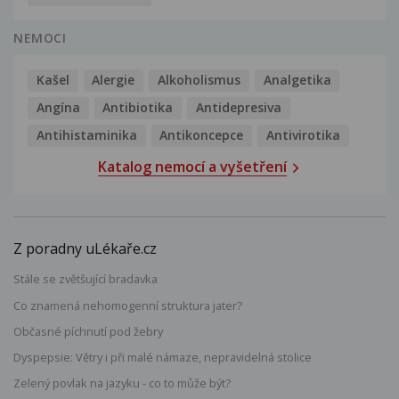
NEMOCI
Kašel
Alergie
Alkoholismus
Analgetika
Angína
Antibiotika
Antidepresiva
Antihistaminika
Antikoncepce
Antivirotika
Katalog nemocí a vyšetření
Z poradny uLékaře.cz
Stále se zvětšující bradavka
Co znamená nehomogenní struktura jater?
Občasné píchnutí pod žebry
Dyspepsie: Větry i při malé námaze, nepravidelná stolice
Zelený povlak na jazyku - co to může být?