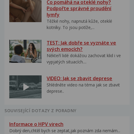
Co pomáhá na oteklé nohy?
Podpořte správné proudění
lymfy
Těžké nohy, napnutá kůže, oteklé
kotníky. To jsou potíže,...
TEST: Jak dobře se vyznáte ve
svých emocích?
Někteří lidé dokážou zachovat klid i ve
vypjatých situacích....
VIDEO: Jak se zbavit deprese
Shlédněte video na téma jak se zbavit
deprese..
SOUVISEJÍCÍ DOTAZY Z PORADNY
Informace o HPV virech
Dobrý den,chtěl bych se zeptat,jak poznám zda nemám...