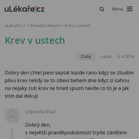
Menu
uLékaře.cz
Poradna lékaře
Krev v ustech
Krev v ustech
Zuby
Lukas
6.4.2016
Dobry den chtel jsem septat kazde rano kdyz se zbudim
plivu krev nekdy se to obevi behem dne kdyz si sahnu
na nejaky zub krev se hned spusti nevite co to je a jak
stim dal dekuji
Odpovídá lékař:
Dobrý den,
s největší pravděpodobností trpíte zánětem