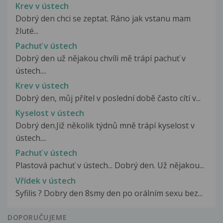
Krev v ústech
Dobrý den chci se zeptat. Ráno jak vstanu mam
žluté...
Pachuť v ústech
Dobrý den už nějakou chvíli mě trápí pachuť v
ústech....
Krev v ústech
Dobrý den, můj přítel v poslední době často cítí v...
Kyselost v ústech
Dobrý den.Již několik týdnů mně trápí kyselost v
ústech....
Pachuť v ústech
Plastová pachuť v ústech... Dobrý den. Už nějakou...
Vřídek v ústech
Syfilis ? Dobry den 8smy den po orálním sexu bez...
DOPORUČUJEME