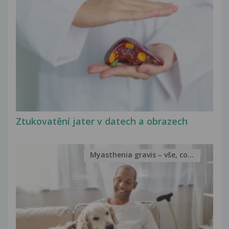
Ztukovatění jater v datech a obrazech
Myasthenia gravis – vše, co...