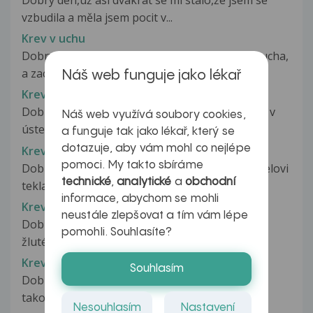
Dobrý den,už asi dvakrat se mi stalo,že jsem se
vzbudila a měla jsem pocit v...
Krev v uchu
Dobry den, dcera me pichla klicem od auta do ucha,
a zacala tect krev, neboli...
Náš web funguje jako lékař
Krev v ústech
Dobrý den, můj přítel v poslední době často cítí v
Náš web využívá soubory cookies,
ústech krev ale dásně mu...
a funguje tak jako lékař, který se
dotazuje, aby vám mohl co nejlépe
Krev v ústech
pomoci. My takto sbíráme
Dobrý den, všechno to začalo před rokem. Přítelovi
technické
,
analytické
a
obchodní
tekla krev z nosu téměř každý...
informace, abychom se mohli
Krev v ústech
neustále zlepšovat a tím vám lépe
Dobrý den chci se zeptat. Ráno jak vstanu mam
pomohli. Souhlasíte?
žluté sliny a jak vycucávám...
Krev v vykašlaném hlenu
Souhlasím
Dobrý den, Již druhý týden vykašlávám v hlenu
takové malé krevní sraženinky...
Nesouhlasím
Nastavení