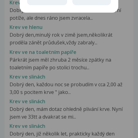
Krev v žaludečních štávách
Dobrý den, nemívám žádné žaludeční ani střevní
potíže, ale dnes ráno jsem zvracela...
Krev ve hlenu
Dobrý den,minulý rok v zimě jsem,několikrát
proděla zánět průdušek,vždy zabraly...
Krev ve na toaletním papíře
Párkrát jsem měl zhruba 2 měsíce zpátky na
toaletním papíře po stolici trochu...
Krev ve slinách
Dobrý den, každou noc se probudím v cca 2,00 až
3,00 s pocitem krve " jako...
Krev ve slinách
Dobrý den, mám dotaz ohledně plivání krve. Nyní
jsem ve 33tt a dvakrat se mi...
Krev ve slinách
Dobrý den, již několik let, prakticky každý den