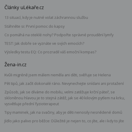
Články uLékaře.cz
13 situací, kdy je nutné volat záchrannou službu
Stáhněte si: První pomoc do kapsy
Co pomáhá na oteklé nohy? Podpořte správné proudění lymfy
TEST: Jak dobře se vyznáte ve svých emocích?
Výsledky testu EQ: Co prozradil váš emoční kompas?
Žena-in.cz
Kvůli migréně jsem málem neměla ani děti, svěřuje se Helena
Pět tipů, jak začít dokonalé ráno. Nevynechejte snídani ani protažení
Způsob, jak se díváme do mobilu, velmi zatěžuje krční páteř, se
skloněnou hlavou je to stejná zátěž, jak se 40 kilovým pytlem na krku,
vysvětluje přední fyzioterapeut
Tipy maminek, jak na svačiny, aby je děti nenosily nesnědené domů
Jídlo jako palivo pro běžce: Důležité je nejen to, co jíte, ale i kdy to jíte