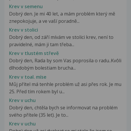
Krev v semenu
Dobrý den. Je mi 40 let, a mám problém který mě
znepokojuje, a ve vaší poradně...
Krev v stolici
Dobrý den, od září mívám ve stolici krev, není to
pravidelné, mám ji tam třeba...
Krev v tlustém střevě
Dobrý den, Rada by som Vas poprosila o radu..Kvôli
dlhodobým bolestiam brucha...
Krev v toal. míse
Můj přítel má tenhle problém už asi přes rok. Je mu
25. Před tím rokem byl u...
Krev v uchu
Dobrý den, chtěla bych se informovat na problém
svého přítele (35 let). Je to...
Krev v uchu