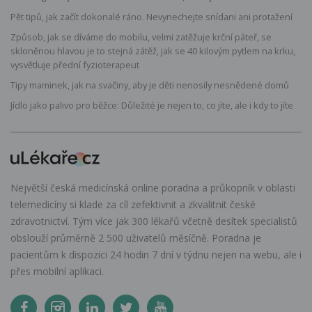
Pět tipů, jak začít dokonalé ráno. Nevynechejte snídani ani protažení
Způsob, jak se díváme do mobilu, velmi zatěžuje krční páteř, se
skloněnou hlavou je to stejná zátěž, jak se 40 kilovým pytlem na krku,
vysvětluje přední fyzioterapeut
Tipy maminek, jak na svačiny, aby je děti nenosily nesnědené domů
Jídlo jako palivo pro běžce: Důležité je nejen to, co jíte, ale i kdy to jíte
Největší česká medicínská online poradna a průkopník v oblasti
telemedicíny si klade za cíl zefektivnit a zkvalitnit české
zdravotnictví. Tým více jak 300 lékařů včetně desítek specialistů
obslouží průměrně 2 500 uživatelů měsíčně. Poradna je
pacientům k dispozici 24 hodin 7 dní v týdnu nejen na webu, ale i
přes mobilní aplikaci.