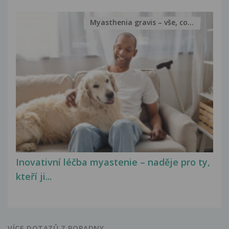
Myasthenia gravis – vše, co...
Inovativní léčba myastenie – naděje pro ty,
kteří ji...
VÍCE DOTAZŮ Z PORADNY