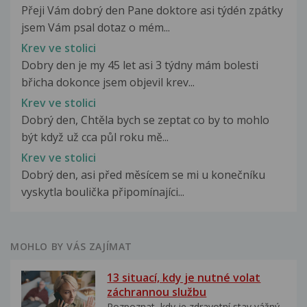
Přeji Vám dobrý den Pane doktore asi týdén zpátky
jsem Vám psal dotaz o mém...
Krev ve stolici
Dobry den je my 45 let asi 3 týdny mám bolesti
břicha dokonce jsem objevil krev...
Krev ve stolici
Dobrý den, Chtěla bych se zeptat co by to mohlo
být když už cca půl roku mě...
Krev ve stolici
Dobrý den, asi před měsícem se mi u konečníku
vyskytla boulička připomínajíci...
MOHLO BY VÁS ZAJÍMAT
13 situací, kdy je nutné volat
záchrannou službu
Rozpoznat, kdy je zdravotní stav vážný