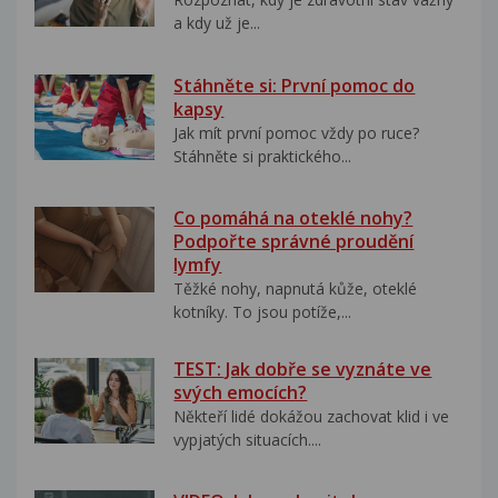
a kdy už je...
Stáhněte si: První pomoc do
kapsy
Jak mít první pomoc vždy po ruce?
Stáhněte si praktického...
Co pomáhá na oteklé nohy?
Podpořte správné proudění
lymfy
Těžké nohy, napnutá kůže, oteklé
kotníky. To jsou potíže,...
TEST: Jak dobře se vyznáte ve
svých emocích?
Někteří lidé dokážou zachovat klid i ve
vypjatých situacích....