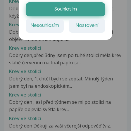
Krev ve stolici
Dobrý den, již pár sní pozoruji, že po použití wc,
Souhlasím
když se utřu je papír lehce...
Krev ve stolici
Nesouhlasím
Nastavení
Dobrý den.jiz asi rok me trapi ze po stolici se mi
objeví na toaletnim papiru...
Krev ve stolici
Dobrý den,před 3dny jsem po tuhé stolici měla krev
slabě červenou na toal.papíru,a...
Krev ve stolici
Dobrý den, 1. chtěl bych se zeptat. Minulý týden
jsem byl na endoskopickém...
Krev ve stolici
Dobrý den , asi před týdnem se mi po stolici na
papíře objevila světla krev...
Krev ve stolici
Dobrý den Děkuji za vaši včerejší odpověď (viz.