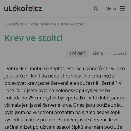
Menu
uLékaře.cz
Poradna lékaře
Krev ve stolici
Krev ve stolici
Trávení
Elena
11.3.2021
Dobrý den, mohu se zeptat jestli se u zánětů střev jako
je ulcerózní kolitida nebo chronova choroba může
objevovat krev jasně červená ale současně i černá ? V
roce 2017 jsem byla na kolonoskopii výsledek byl
kolitida do 25 cm zbytek byl vpořádku. V té době jsem si
všímala jen jasně červené krve. Dnes jsou potíže zpět ,
byla jsem na vyšetření prozatím na sigmoidedeskopii
výsledek máte v příloze. Problém jasně červené krve
začíná mizet po užívání asacol čípků ale mám pocit, že