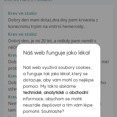
Krev ve stolici
Dobry den mam dotaz,dva dny jsem krvacela z
konecnimu trpim na vnitrni hemeroidy...
Krev ve stolici
Dobrý den, je mi 20 let, a nidkdy jsem neměl s
něčím takovym potíže. Včera večer...
Náš web funguje jako lékař
Krev ve stolici
Dobrý den chtěl bych se zeptat. delší dobu jsem mel
problémy ze břichem furt...
Náš web využívá soubory cookies,
a funguje tak jako lékař, který se
Krev ve stolici
dotazuje, aby vám mohl co nejlépe
Dobrý den, mám strach ze mám rakovinu tlustého
pomoci. My takto sbíráme
střeva. V poslední době večer...
technické
,
analytické
a
obchodní
Krev ve stolici
informace, abychom se mohli
Nemuzu kakat bolí to hrozne a když se utru tak
neustále zlepšovat a tím vám lépe
tam mam krev co mám dělat? ????????
pomohli. Souhlasíte?