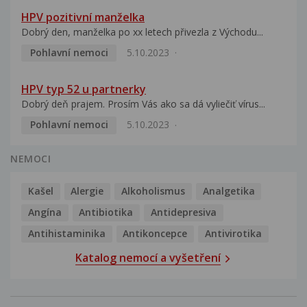
HPV pozitivní manželka
Dobrý den, manželka po xx letech přivezla z Východu...
Pohlavní nemoci
5.10.2023
HPV typ 52 u partnerky
Dobrý deň prajem. Prosím Vás ako sa dá vyliečiť vírus...
Pohlavní nemoci
5.10.2023
NEMOCI
Kašel
Alergie
Alkoholismus
Analgetika
Angína
Antibiotika
Antidepresiva
Antihistaminika
Antikoncepce
Antivirotika
Katalog nemocí a vyšetření