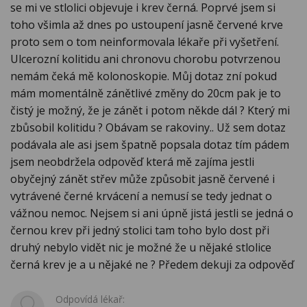
se mi ve stlolici objevuje i krev černá. Poprvé jsem si
toho všimla až dnes po ustoupení jasně červené krve
proto sem o tom neinformovala lékaře při vyšetření.
Ulcerozní kolitidu ani chronovu chorobu potvrzenou
nemám čeká mě kolonoskopie. Můj dotaz zní pokud
mám momentálně zánětlivé změny do 20cm pak je to
čistý je možný, že je zánět i potom někde dál ? Který mi
zbůsobil kolitidu ? Obávam se rakoviny.. Už sem dotaz
podávala ale asi jsem špatně popsala dotaz tím pádem
jsem neobdržela odpověď která mě zajíma jestli
obyčejný zánět střev může způsobit jasně červené i
vytrávené černé krvácení a nemusí se tedy jednat o
vážnou nemoc. Nejsem si ani úpně jistá jestli se jedná o
černou krev při jedný stolici tam toho bylo dost při
druhý nebylo vidět nic je možné že u nějaké stlolice
černá krev je a u nějaké ne ? Předem dekuji za odpověď
Odpovídá lékař: