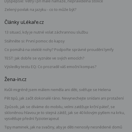
Dyspepsie: Větry i při malé námaze, nepravidelná stolice
Zelený povlak na jazyku - co to může být?
Články uLékaře.cz
13 situací, kdy je nutné volat záchrannou službu
Stáhněte si: První pomoc do kapsy
Co pomáhá na oteklé nohy? Podpořte správné proudění lymfy
TEST: Jak dobře se vyznáte ve svých emocích?
Výsledky testu EQ: Co prozradil váš emoční kompas?
Žena-in.cz
Kvůli migréně jsem málem neměla ani děti, svěřuje se Helena
Pět tipů, jak začít dokonalé ráno. Nevynechejte snídani ani protažení
Způsob, jak se díváme do mobilu, velmi zatěžuje krční páteř, se
skloněnou hlavou je to stejná zátěž, jak se 40 kilovým pytlem na krku,
vysvětluje přední fyzioterapeut
Tipy maminek, jak na svačiny, aby je děti nenosily nesnědené domů