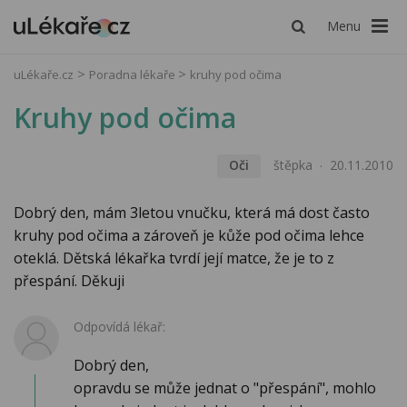
Menu
uLékaře.cz
Poradna lékaře
kruhy pod očima
Kruhy pod očima
Oči
štěpka
20.11.2010
Dobrý den, mám 3letou vnučku, která má dost často
kruhy pod očima a zároveň je kůže pod očima lehce
oteklá. Dětská lékařka tvrdí její matce, že je to z
přespání. Děkuji
Odpovídá lékař:
Dobrý den,
opravdu se může jednat o "přespání", mohlo