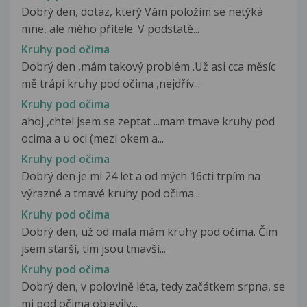
Dobrý den, dotaz, který Vám položím se netýká
mne, ale mého přítele. V podstatě...
Kruhy pod očima
Dobrý den ,mám takový problém .Už asi cca měsíc
mě trápí kruhy pod očima ,nejdřív...
Kruhy pod očima
ahoj ,chtel jsem se zeptat ...mam tmave kruhy pod
ocima a u oci (mezi okem a...
Kruhy pod očima
Dobrý den je mi 24 let a od mých 16cti trpím na
výrazné a tmavé kruhy pod očima...
Kruhy pod očima
Dobrý den, už od mala mám kruhy pod očima. Čím
jsem starší, tím jsou tmavší...
Kruhy pod očima
Dobrý den, v polovině léta, tedy začátkem srpna, se
mi pod očima objevily...