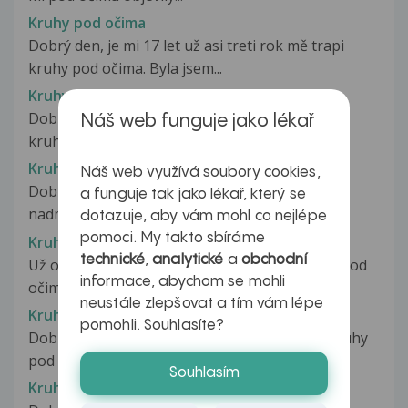
Kruhy pod očima
Dobrý den, je mi 17 let už asi treti rok mě trapi
kruhy pod očima. Byla jsem...
Kruhy pod očima
Dobrý den chci se zeptat na to že už rok mám
Náš web funguje jako lékař
kruhy pod očima a zvětšujou se...
Kruhy pod očima
Náš web využívá soubory cookies,
Dobrý den, Již několik let u sebe pozoruji
a funguje tak jako lékař, který se
nadměrné kruhy pod očima, které...
dotazuje, aby vám mohl co nejlépe
pomoci. My takto sbíráme
Kruhy pod očima
technické
,
analytické
a
obchodní
Už od útlého věku trpím velmi tmavými kruhy pod
informace, abychom se mohli
očima. Moje matka má nedostatek...
neustále zlepšovat a tím vám lépe
Kruhy pod očima
pomohli. Souhlasíte?
Dobrý den, chtěla bych poradit. Mám tmavé kruhy
pod očima a dost mě to trápí....
Souhlasím
Kruhy pod očima