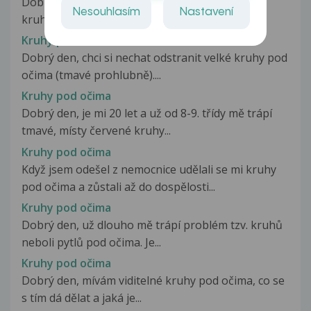
Dobry den. Mam dotaz. Proc mam stale tmave
Nesouhlasím
Nastavení
kruhy pod ocima,kde se mi take vyskytuji...
Kruhy pod očima
Dobrý den, chci si nechat odstranit velké kruhy pod
očima (tmavé prohlubně)....
Kruhy pod očima
Dobrý den, je mi 20 let a už od 8-9. třídy mě trápí
tmavé, místy červené kruhy...
Kruhy pod očima
Když jsem odešel z nemocnice udělali se mi kruhy
pod očima a zůstali až do dospělosti...
Kruhy pod očima
Dobrý den, už dlouho mě trápí problém tzv. kruhů
neboli pytlů pod očima. Je...
Kruhy pod očima
Dobrý den, mívám viditelné kruhy pod očima, co se
s tím dá dělat a jaká je...