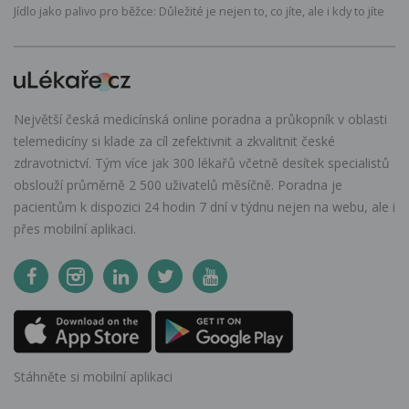
Jídlo jako palivo pro běžce: Důležité je nejen to, co jíte, ale i kdy to jíte
Největší česká medicínská online poradna a průkopník v oblasti
telemedicíny si klade za cíl zefektivnit a zkvalitnit české
zdravotnictví. Tým více jak 300 lékařů včetně desítek specialistů
obslouží průměrně 2 500 uživatelů měsíčně. Poradna je
pacientům k dispozici 24 hodin 7 dní v týdnu nejen na webu, ale i
přes mobilní aplikaci.
Stáhněte si mobilní aplikaci