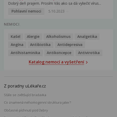
Dobrý deň prajem. Prosím Vás ako sa dá vyliečiť vírus...
Pohlavní nemoci
5.10.2023
NEMOCI
Kašel
Alergie
Alkoholismus
Analgetika
Angína
Antibiotika
Antidepresiva
Antihistaminika
Antikoncepce
Antivirotika
Katalog nemocí a vyšetření
Z poradny uLékaře.cz
Stále se zvětšující bradavka
Co znamená nehomogenní struktura jater?
Občasné píchnutí pod žebry