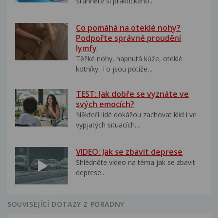
Stáhněte si praktického...
Co pomáhá na oteklé nohy?
Podpořte správné proudění
lymfy
Těžké nohy, napnutá kůže, oteklé
kotníky. To jsou potíže,...
TEST: Jak dobře se vyznáte ve
svých emocích?
Někteří lidé dokážou zachovat klid i ve
vypjatých situacích....
VIDEO: Jak se zbavit deprese
Shlédněte video na téma jak se zbavit
deprese..
SOUVISEJÍCÍ DOTAZY Z PORADNY