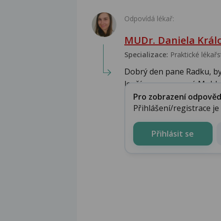
Odpovídá lékař:
MUDr. Daniela Král
Specializace:
Praktické lékařs
Dobrý den pane Radku, bylo
lepšímu posouzení. Mohlo 
Pro zobrazení odpovědi 
Přihlášení/registrace j
Přihlásit se