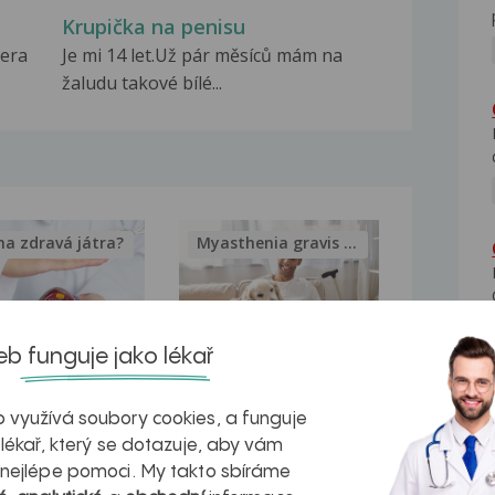
Krupička na penisu
čera
Je mi 14 let.Už pár měsíců mám na
žaludu takové bílé...
na zdravá játra?
Myasthenia gravis – vše, co...
b funguje jako lékař
kovatění
Inovativní
 využívá soubory cookies, a funguje
r v datech a
léčba
 lékař, který se dotazuje, aby vám
azech
myastenie –
 nejlépe pomoci. My takto sbíráme