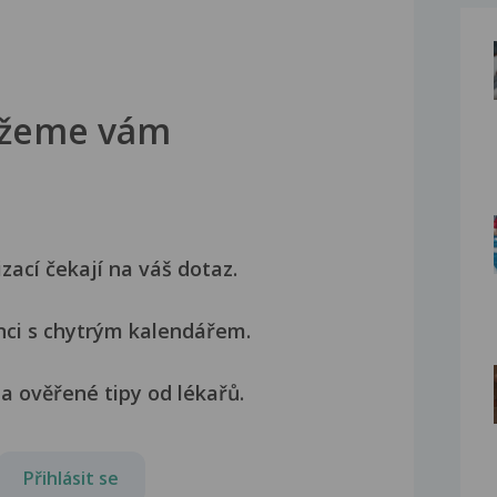
žeme vám
izací čekají na váš dotaz.
nci s chytrým kalendářem.
a ověřené tipy od lékařů.
Přihlásit se