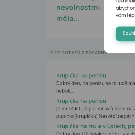
technick
nevolnostmi
abychom
vám lép
měla...
Souh
VÍCE DOTAZŮ Z PORADNY
Krupička na penisu
Dobrý den, na penisu se mi udělala
nebolí....
Krupička na penisu
Je mi 14 let.Už pár měsíců mám na 
pupínky(krupičku).Nesvědí,nepách
Krupička na rtu a v ústech, pa
Dobrý den. Už nejakou dobu, asi dva