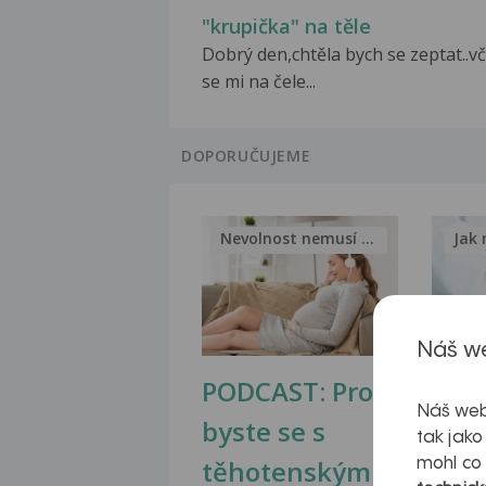
"krupička" na těle
Dobrý den,chtěla bych se zeptat..v
se mi na čele...
DOPORUČUJEME
Nevolnost nemusí být nutnou...
Jak 
Náš we
PODCAST: Proč
Ztu
Náš web
byste se s
jate
tak jako
těhotenskými
obr
mohl co