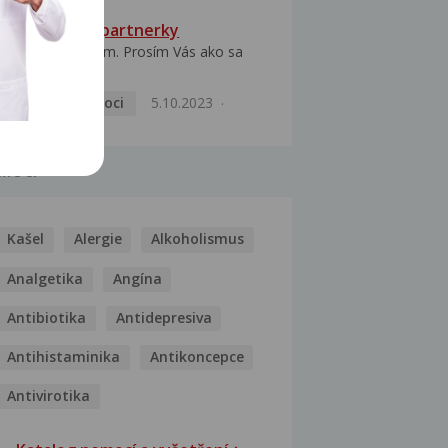
HPV typ 52 u partnerky
Dobrý deň prajem. Prosím Vás ako sa
dá vyliečiť vírus...
Pohlavní nemoci
5.10.2023
MOCI
Kašel
Alergie
Alkoholismus
Analgetika
Angína
Antibiotika
Antidepresiva
Antihistaminika
Antikoncepce
Antivirotika