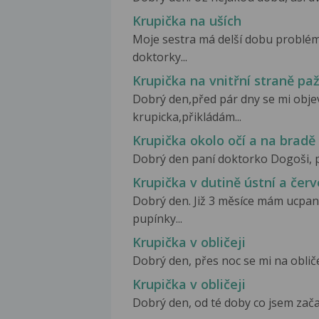
Krupička na uších
Moje sestra má delší dobu problém
doktorky...
Krupička na vnitřní straně pa
Dobrý den,před pár dny se mi objev
krupicka,přikládám...
Krupička okolo očí a na bradě
Dobrý den paní doktorko Dogoši, př
Krupička v dutině ústní a čer
Dobrý den. Již 3 měsíce mám ucpaný
pupínky...
Krupička v obličeji
Dobrý den, přes noc se mi na obličej
Krupička v obličeji
Dobrý den, od té doby co jsem začal