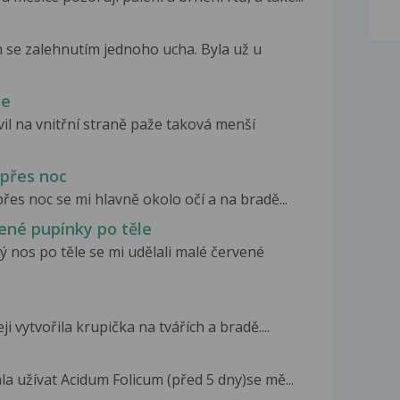
 se zalehnutím jednoho ucha. Byla už u
že
il na vnitřní straně paže taková menší
 přes noc
es noc se mi hlavně okolo očí a na bradě...
vené pupínky po těle
 nos po těle se mi udělali malé červené
i vytvořila krupička na tvářích a bradě....
a užívat Acidum Folicum (před 5 dny)se mě...