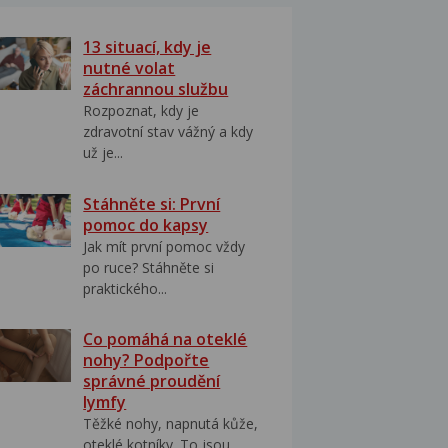
13 situací, kdy je
nutné volat
záchrannou službu
Rozpoznat, kdy je
zdravotní stav vážný a kdy
už je...
Stáhněte si: První
pomoc do kapsy
Jak mít první pomoc vždy
po ruce? Stáhněte si
praktického...
Co pomáhá na oteklé
nohy? Podpořte
správné proudění
lymfy
Těžké nohy, napnutá kůže,
oteklé kotníky. To jsou