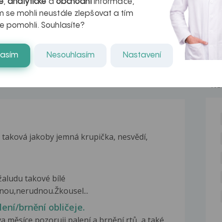
é
,
analytické
a
obchodní
informace,
naděje pro ty,
 se mohli neustále zlepšovat a tím
e pomohli. Souhlasíte?
kteří ji...
lasím
Nesouhlasím
Nastavení
NE
 taková jakoby jemná krupička, nesvědí,
žaludu takové bílé
nou,nerudnou.Žkousel...
lení/brnění obličeje.
 měsíce pozoruji palení a brnění rtů, a také...