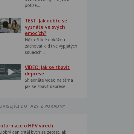
potíže,...
TEST: Jak dobře se
vyznáte ve svých
emocích?
Někteří lidé dokážou
zachovat klid i ve vypjatých
situacích....
VIDEO: Jak se zbavit
deprese
Shlédněte video na téma
jak se zbavit deprese..
UVISEJÍCÍ DOTAZY Z PORADNY
Informace o HPV virech
Dobrý den,chtěl bych se zeptat,jak