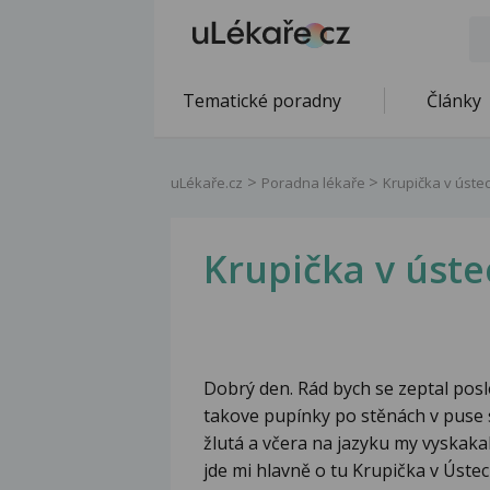
Tematické poradny
Články
uLékaře.cz
Poradna lékaře
Krupička v úste
Krupička v úste
Dobrý den. Rád bych se zeptal posl
takove pupínky po stěnách v puse 
žlutá a včera na jazyku my vyskaka
jde mi hlavně o tu Krupička v Ústec