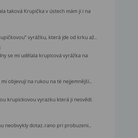
ala taková Krupička v ústech mám ji i na
upičkovou" vyrážku, která jde od krku až...
i
ny se mi udělala krupicová vyrážka na
 mi objevují na rukou na té nejjemnější...
u krupickovou vyrazku která ji nesvědí.
u neobvykly dotaz..rano pri probuzeni...