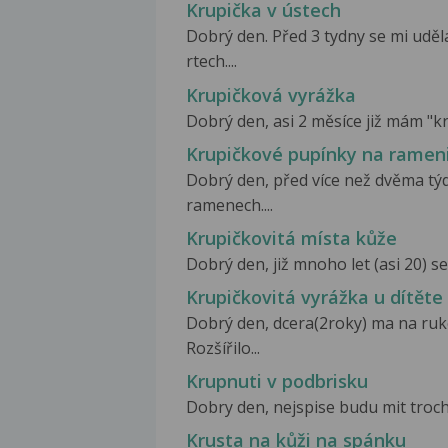
Krupička v ústech
Dobrý den. Před 3 tydny se mi uděl
rtech....
Krupičková vyrážka
Dobrý den, asi 2 měsíce již mám "kr
Krupičkové pupínky na ramen
Dobrý den, před více než dvěma týd
ramenech....
Krupičkovitá místa kůže
Dobrý den, již mnoho let (asi 20) se
Krupičkovitá vyrážka u dítěte
Dobrý den, dcera(2roky) ma na ruko
Rozšířilo...
Krupnuti v podbrisku
Dobry den, nejspise budu mit troch
Krusta na kůži na spánku