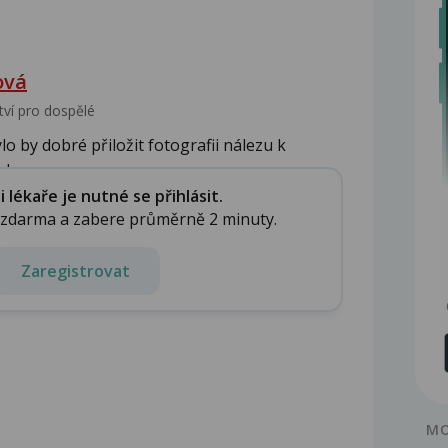
ová
tví pro dospělé
 by dobré přiložit fotografii nálezu k
by...
lékaře je nutné se přihlásit.
e zdarma a zabere průměrně 2 minuty.
Zaregistrovat
MO