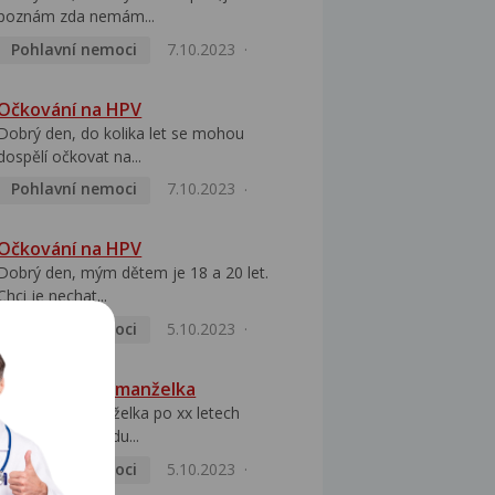
poznám zda nemám...
Pohlavní nemoci
7.10.2023
Očkování na HPV
Dobrý den, do kolika let se mohou
dospělí očkovat na...
Pohlavní nemoci
7.10.2023
Očkování na HPV
Dobrý den, mým dětem je 18 a 20 let.
Chci je nechat...
Pohlavní nemoci
5.10.2023
HPV pozitivní manželka
Dobrý den, manželka po xx letech
přivezla z Východu...
Pohlavní nemoci
5.10.2023