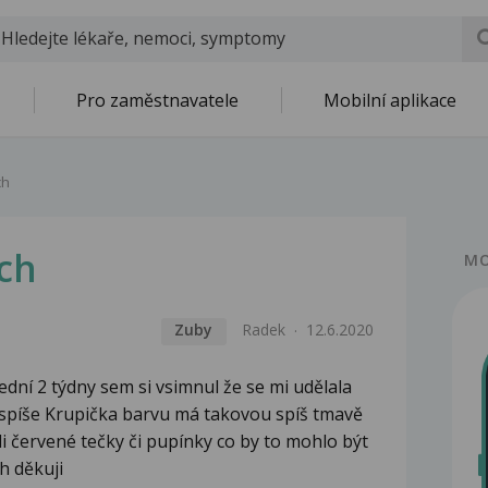
Pro zaměstnavatele
Mobilní aplikace
ch
ch
MO
Zuby
Radek
12.6.2020
ední 2 týdny sem si vsimnul že se mi udělala
spíše Krupička barvu má takovou spíš tmavě
li červené tečky či pupínky co by to mohlo být
h děkuji