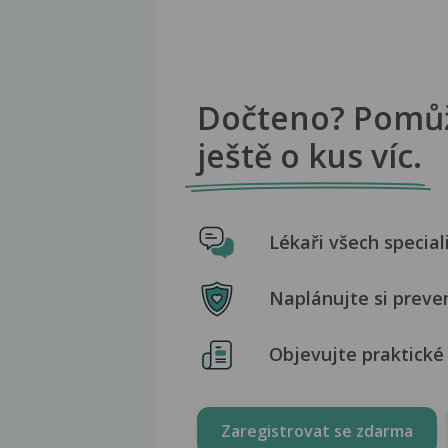
Dočteno? Pomů
ještě o kus víc.
Lékaři všech special
Naplánujte si preve
Objevujte praktické 
Zaregistrovat se zdarma