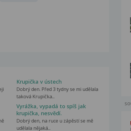
Krupička v ústech
ji
Dobrý den. Před 3 tydny se mi udělala
taková Krupička...
SO
Vyrážka, vypadá to spíš jak
krupička, nesvědí.
mě
Dobrý den, na ruce u zápěstí se mě
udělala nějaká...