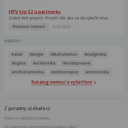
HPV typ 52 u partnerky
Dobrý deň prajem. Prosím Vás ako sa dá vyliečiť vírus...
Pohlavní nemoci
5.10.2023
NEMOCI
Kašel
Alergie
Alkoholismus
Analgetika
Angína
Antibiotika
Antidepresiva
Antihistaminika
Antikoncepce
Antivirotika
Katalog nemocí a vyšetření
Z poradny uLékaře.cz
Stále se zvětšující bradavka
Co znamená nehomogenní struktura jater?