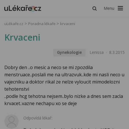
Menu
uLékaře.cz
Poradna lékaře
krvaceni
Krvaceni
Gynekologie
Lenissa
8.3.2015
Dobry den ..o mesic a neco se mi zpozdila
menstruace..poslali me na ultrazvuk..kde mi nasli neco u
vajecniku a doktor rikal ze nelze vyloucit mimodelozni
tehotenstvi
..podle hcg tehotna nejsem..bylo nizke a dnes sem zacla
krvacet..vazne nechapu xo se deje
Odpovídá lékař: