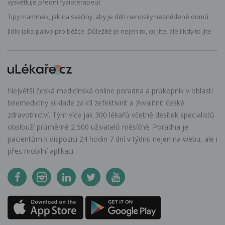
vysvětluje přední fyzioterapeut
Tipy maminek, jak na svačiny, aby je děti nenosily nesnědené domů
Jídlo jako palivo pro běžce: Důležité je nejen to, co jíte, ale i kdy to jíte
Největší česká medicínská online poradna a průkopník v oblasti
telemedicíny si klade za cíl zefektivnit a zkvalitnit české
zdravotnictví. Tým více jak 300 lékařů včetně desítek specialistů
obslouží průměrně 2 500 uživatelů měsíčně. Poradna je
pacientům k dispozici 24 hodin 7 dní v týdnu nejen na webu, ale i
přes mobilní aplikaci.