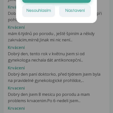
Krvácení
Nesouhlasím
Nastavení
Dobrý den, Chtěla jsem se zeptat proč krvácím při
pohlavním styku.Sexuálním...
Krvácení
mám 6.týdnů po porodu , ještě špiním a někdy
zakrvácím,mírně.Jinak mi nic není...
Krvácení
Dobrý den, tento rok v květnu jsem si od
gynekologa nechala dát antikoncepční...
Krvácení
Dobrý den paní doktorko, před týdnem jsem byla
na pravidelné gynekologické prohlídce,...
Krvaceni
Dobry den jsem 8 mesicu po porodu a mam
problems krvacenim.Po 6-nedeli jsem...
Krvaceni