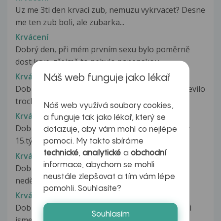
Uz me 3ti den krvaci zub, nemuzu vykrvacet? Desne
me ten zub boli, ale zubarka...
Krvácení
Dobrý den, při mém prvním sexu bylo poměrně
dost krve. zřejmě to nebylo panenskou...
Krvácení
Náš web funguje jako lékař
Dobrý den. Při masturbaci se mi na prstech objevilo
trochu krve.Neřešila jsem...
Náš web využívá soubory cookies,
Krvácení
a funguje tak jako lékař, který se
Dobrý den pane doktore, prosím o radu, jsem v
dotazuje, aby vám mohl co nejlépe
15.týdnu těhotenství a po třetí...
pomoci. My takto sbíráme
technické
,
analytické
a
obchodní
Krvácení
informace, abychom se mohli
Dobrý den, chtěla bych se zeptat, ze soboty na
neustále zlepšovat a tím vám lépe
neděli jsem měla velké křeče...
pomohli. Souhlasíte?
Krvácení
Dobrý den,máme s přítelkyní problém.Prováděli
Souhlasím
jsme erotické hrátky a při ,,zastrčení...