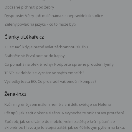
Občasné píchnutí pod žebry
Dyspepsie: Větry i při malé námaze, nepravidelná stolice
Zelený povlak na jazyku - co to může být?
Články uLékaře.cz
13 situací, kdy je nutné volat záchrannou službu
Stáhněte si: První pomoc do kapsy
Co pomáhá na oteklé nohy? Podpořte správné proudění lymfy
TEST: Jak dobře se vyznáte ve svých emocích?
Výsledky testu EQ: Co prozradil váš emoční kompas?
Žena-in.cz
Kvůli migréně jsem málem neměla ani děti, svěřuje se Helena
Pět tipů, jak začít dokonalé ráno. Nevynechejte snídani ani protažení
Způsob, jak se díváme do mobilu, velmi zatěžuje krční páteř, se
skloněnou hlavou je to stejná zátěž, jak se 40 kilovým pytlem na krku,