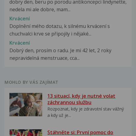
dobry den, beru po porodu antikoncepci lindynette,
nedela mi ale dobre, mam...
Krvácení
Doplnění mého dotazu, k silnému krvácení s
chuchvalci krve se připojily i nějaké...
Krvácení
Dobrý den, prosím o radu. Je mi 42 let, 2 roky
nepravidelná menstruace, cca...
MOHLO BY VÁS ZAJÍMAT
13 situací, kdy je nutné volat
záchrannou službu
Rozpoznat, kdy je zdravotní stav vážný
a kdy už je...
Stáhněte si: První pomoc do