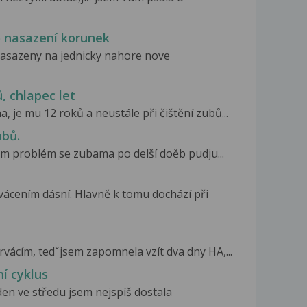
o nasazení korunek
 nasazeny na jednicky nahore nove
ů, chlapec let
 je mu 12 roků a neustále při čištění zubů...
ubů.
ám problém se zubama po delší doěb pudju...
vácením dásní. Hlavně k tomu dochází při
rvácím, tedˇjsem zapomnela vzít dva dny HA,...
í cyklus
den ve středu jsem nejspíš dostala