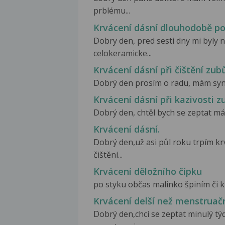
prblému...
Krvácení dásní dlouhodobě p
Dobry den, pred sesti dny mi byly
celokeramicke...
Krvácení dásní při čištění zub
Dobrý den prosím o radu, mám syna,
Krvácení dásní při kazivosti z
Dobrý den, chtěl bych se zeptat m
Krvácení dásní.
Dobrý den,už asi půl roku trpím kr
čištění...
Krvácení děložního čípku
po styku občas malinko špiním či k
Krvácení delší než menstruačn
Dobrý den,chci se zeptat minulý tý