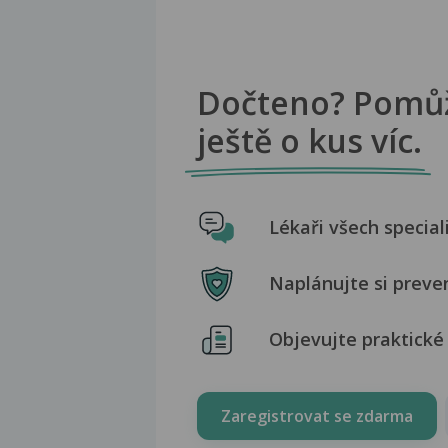
Dočteno? Pomů
ještě o kus víc.
Lékaři všech special
Naplánujte si preve
Objevujte praktické 
Zaregistrovat se zdarma