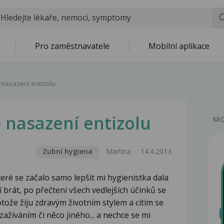
Pro zaměstnavatele
Mobilní aplikace
- nasazení entizolu
- nasazení entizolu
MO
Zubní hygiena
Martina
14.4.2013
ré se začalo samo lepšit mi hygienistka dala
í brát, po přečtení všech vedlejších účinků se
otože žiju zdravým životním stylem a cítím se
žíváním či něco jiného... a nechce se mi