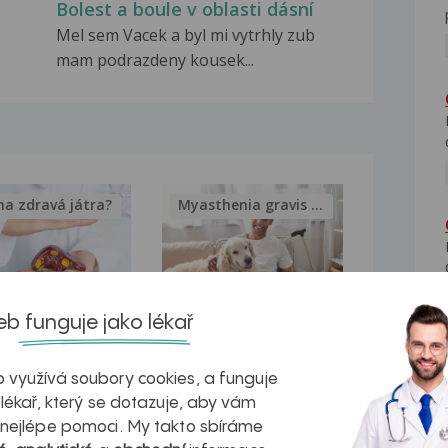
Bolest a boule v oblasti dásní
Mel sem Vacek a byl mi vytrhly zub
mam podrazdeny kousek...
na zdravá játra?
Myasthenia gravis – vše, co...
b funguje jako lékař
kovatění
Inovativní
r v datech a
léčba
 využívá soubory cookies, a funguje
 lékař, který se dotazuje, aby vám
azech
myastenie –
 nejlépe pomoci. My takto sbíráme