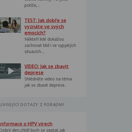
potíže,...
TEST: Jak dobře se
vyznáte ve svých
emocích?
Někteří lidé dokážou
zachovat klid i ve vypjatých
situacích....
VIDEO: Jak se zbavit
deprese
Shlédněte video na téma
jak se zbavit deprese..
UVISEJÍCÍ DOTAZY Z PORADNY
Informace o HPV virech
Dobrý den,chtěl bych se zeptat,jak