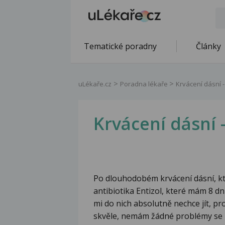
Tematické poradny
Články
uLékaře.cz
Poradna lékaře
Krvácení dásní 
Krvácení dásní 
Po dlouhodobém krvácení dásní, kte
antibiotika Entizol, které mám 8 dn
mi do nich absolutně nechce jít, pr
skvěle, nemám žádné problémy se za