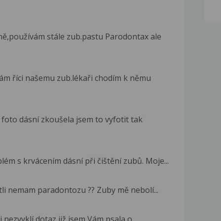
ně,používám stále zub.pastu Parodontax ale
mám říci našemu zub.lékaři chodím k němu
foto dásní zkoušela jsem to vyfotit tak
ém s krvácením dásní při čištění zubů. Moje...
stli nemam paradontozu ?? Zuby mě nebolí...
nezvyklí dotaz,již jsem Vám psala o