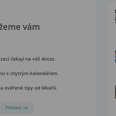
žeme vám
izací čekají na váš dotaz.
nci s chytrým kalendářem.
a ověřené tipy od lékařů.
Přihlásit se