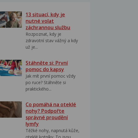
13 situací, kdy je
nutné volat
záchrannou službu
Rozpoznat, kdy je
zdravotní stav vážný a kdy
už je...
Stáhněte si: První
pomoc do kapsy
Jak mít první pomoc vždy
po ruce? Stáhněte si
praktického...
Co pomáhá na oteklé
nohy? Podpořte
správné proudění
lymfy
Těžké nohy, napnutá kůže,
oteklé kotníky. To jsou