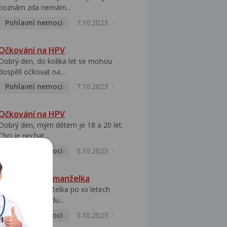
poznám zda nemám...
Pohlavní nemoci
7.10.2023
Očkování na HPV
Dobrý den, do kolika let se mohou
dospělí očkovat na...
Pohlavní nemoci
7.10.2023
Očkování na HPV
Dobrý den, mým dětem je 18 a 20 let.
Chci je nechat...
Pohlavní nemoci
5.10.2023
HPV pozitivní manželka
Dobrý den, manželka po xx letech
přivezla z Východu...
Pohlavní nemoci
5.10.2023