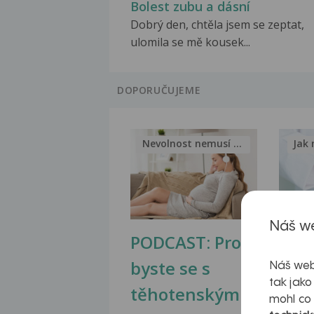
Bolest zubu a dásní
Dobrý den, chtěla jsem se zeptat,
ulomila se mě kousek...
DOPORUČUJEME
Nevolnost nemusí být nutnou...
Jak 
Náš we
PODCAST: Proč
Ztu
byste se s
jate
Náš web
tak jako
těhotenskými
obr
mohl co