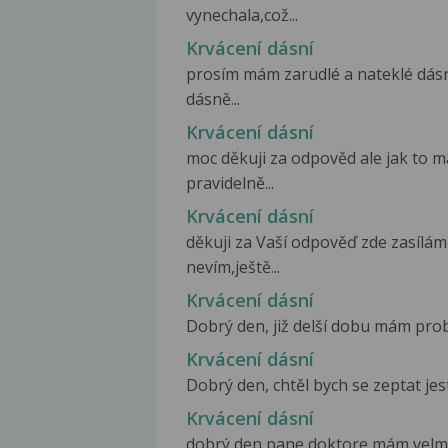
vynechala,což...
Krvácení dásní
prosím mám zarudlé a nateklé dás
dásně...
Krvácení dásní
moc děkuji za odpověd ale jak to 
pravidelně...
Krvácení dásní
děkuji za Vaší odpověď zde zasílám 
nevím,ještě...
Krvácení dásní
Dobrý den, již delší dobu mám probl
Krvácení dásní
Dobrý den, chtěl bych se zeptat je
Krvácení dásní
dobrý den pane doktore mám velmi 