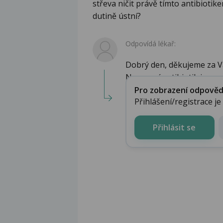
střeva ničit právě tímto antibiotik
dutině ústní?
Odpovídá lékař:
Dobrý den, děkujeme za V
Nasazení antibiotik je opr
Pro zobrazení odpovědi 
Přihlášení/registrace j
Přihlásit se