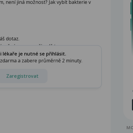
em, není jiná možnost? Jak vybít bakterie v
áš dotaz.
ávněné pouze v případě tzv. ...
lékaře je nutné se přihlásit.
e zdarma a zabere průměrně 2 minuty.
Zaregistrovat
MO