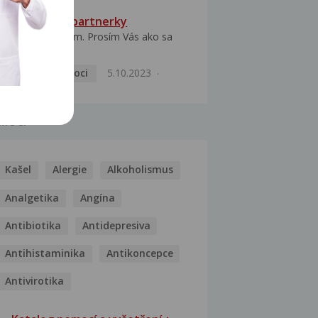
HPV typ 52 u partnerky
Dobrý deň prajem. Prosím Vás ako sa
dá vyliečiť vírus...
Pohlavní nemoci
5.10.2023
MOCI
Kašel
Alergie
Alkoholismus
Analgetika
Angína
Antibiotika
Antidepresiva
Antihistaminika
Antikoncepce
Antivirotika