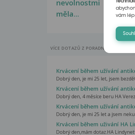
nevolnostmi
technick
abychom
měla...
vám lép
Souh
VÍCE DOTAZŮ Z PORADNY
Krvácení během užívání anti
Dobrý den, je mi 25 let, jsem bezdět
Krvácení během užívání anti
Dobrý den, 4 měsíce beru HA Vereza
Krvácení během užívání anti
Dobrý den, je mi 25 let a jsem neku
Krvácení během uživání HA L
Dobrý den,mám dotaz.HA Lindynett