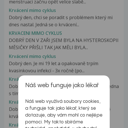
menstruaci začnu opět velice slabě...
Krvácení mimo cyklus
Dobrý den, chci se poradit s problémem který mi
dnes nastal. Jedná se o krvácení...
KRVACENI MIMO CYKLUS
DOBRÝ DEN V ZAŘI JSEM BYLA NA HYSTEROSKOPII
MĚSIČKY PŘIŠLI TAK JAK MĚLI BYLA...
Krvácení mimo cyklus
Dobrý den. Je mi 19 let a opakovaně trpím
kvasinkovou infekcí - 3x ročně (po...
Krvácení mimo cyklus
Náš web funguje jako lékař
Dobrý den, trápí mě krvácení mimo cyklus, od ledna
s tím mám problém. Od září...
Krvácení mimo cyklus
Náš web využívá soubory cookies,
a funguje tak jako lékař, který se
Dobrý den. Chtěla bych požádat o radu ohledně
dotazuje, aby vám mohl co nejlépe
krvácení z dělohy. Minulý měsíc...
pomoci. My takto sbíráme
Krvácení mimo cyklus