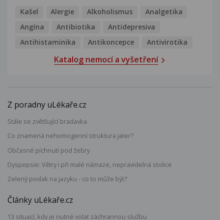
Kašel
Alergie
Alkoholismus
Analgetika
Angína
Antibiotika
Antidepresiva
Antihistaminika
Antikoncepce
Antivirotika
Katalog nemocí a vyšetření
Z poradny uLékaře.cz
Stále se zvětšující bradavka
Co znamená nehomogenní struktura jater?
Občasné píchnutí pod žebry
Dyspepsie: Větry i při malé námaze, nepravidelná stolice
Zelený povlak na jazyku - co to může být?
Články uLékaře.cz
13 situací, kdy je nutné volat záchrannou službu