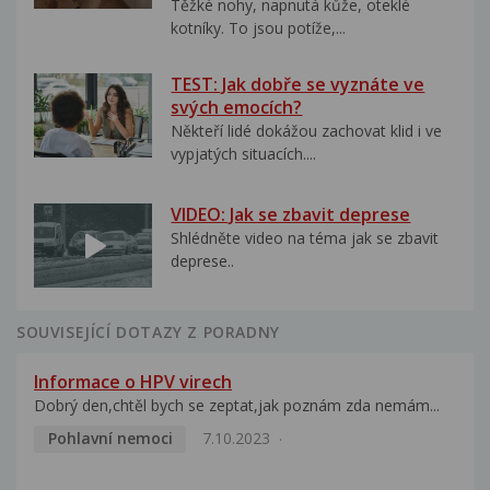
Těžké nohy, napnutá kůže, oteklé
kotníky. To jsou potíže,...
TEST: Jak dobře se vyznáte ve
svých emocích?
Někteří lidé dokážou zachovat klid i ve
vypjatých situacích....
VIDEO: Jak se zbavit deprese
Shlédněte video na téma jak se zbavit
deprese..
SOUVISEJÍCÍ DOTAZY Z PORADNY
Informace o HPV virech
Dobrý den,chtěl bych se zeptat,jak poznám zda nemám...
Pohlavní nemoci
7.10.2023