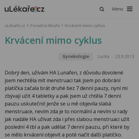
Menu
uLékaře.cz
Poradna lékaře
Krvácení mimo cyklus
Krvácení mimo cyklus
Gynekologie
Lucka
23.9.2013
Dobrý den, užívám HA Lunafen, z důvodu dovolené
jsem nechtěla mít menstruaci tak jsem po dobrání
platíčka začala brát druhé bez 7 denní pauzy, nyní mi
zbývají užit 4 tabletky a pak jsem už chtěla 7 denní
pauzu uskutečnit jenže se u mě objevila slabá
menstruace, nevím zda je to normální a nevím si rady
jak nadále HA užívat zda i přes slabou menstruaci užít
poslední 4 tbl a pak udělat 7 denní pauzu, při které by
se mělo krvácení objevit a poté načít další platíčko.