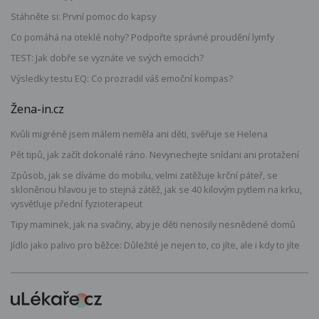
Stáhněte si: První pomoc do kapsy
Co pomáhá na oteklé nohy? Podpořte správné proudění lymfy
TEST: Jak dobře se vyznáte ve svých emocích?
Výsledky testu EQ: Co prozradil váš emoční kompas?
Žena-in.cz
Kvůli migréně jsem málem neměla ani děti, svěřuje se Helena
Pět tipů, jak začít dokonalé ráno. Nevynechejte snídani ani protažení
Způsob, jak se díváme do mobilu, velmi zatěžuje krční páteř, se
skloněnou hlavou je to stejná zátěž, jak se 40 kilovým pytlem na krku,
vysvětluje přední fyzioterapeut
Tipy maminek, jak na svačiny, aby je děti nenosily nesnědené domů
Jídlo jako palivo pro běžce: Důležité je nejen to, co jíte, ale i kdy to jíte