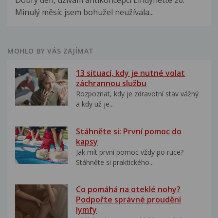
Dobrý den, užívám antikoncepci Lindynette 20.
Minulý měsíc jsem bohužel neužívala...
MOHLO BY VÁS ZAJÍMAT
13 situací, kdy je nutné volat
záchrannou službu
Rozpoznat, kdy je zdravotní stav vážný
a kdy už je...
Stáhněte si: První pomoc do
kapsy
Jak mít první pomoc vždy po ruce?
Stáhněte si praktického...
Co pomáhá na oteklé nohy?
Podpořte správné proudění
lymfy