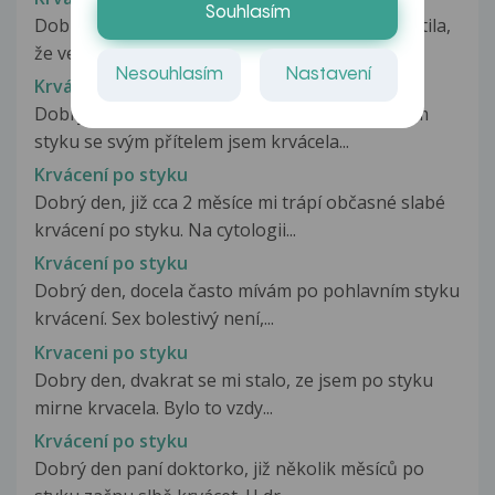
Souhlasím
Dobrý den, dnes jsem po sexu s partnerem zjistila,
že velmi mírně krvácím....
Nesouhlasím
Nastavení
Krvácení po styku
Dobrý den, mám takový problem, po pohlavním
styku se svým přítelem jsem krvácela...
Krvácení po styku
Dobrý den, již cca 2 měsíce mi trápí občasné slabé
krvácení po styku. Na cytologii...
Krvácení po styku
Dobrý den, docela často mívám po pohlavním styku
krvácení. Sex bolestivý není,...
Krvaceni po styku
Dobry den, dvakrat se mi stalo, ze jsem po styku
mirne krvacela. Bylo to vzdy...
Krvácení po styku
Dobrý den paní doktorko, již několik měsíců po