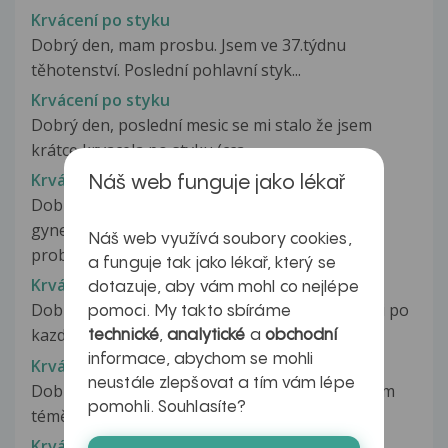
Krvácení po styku
Dobrý den, mam prosbu. Jsem ve 37.týdnu
těhotenství. Poslední pohlavní styk...
Krvácení po styku
Dobrý den, poslední mesic se mi stalo že jsem
krátce krvacela po styku (cca...
Krvácení po styku
Náš web funguje jako lékař
Dobrý den. Pravidelně chodím ke
gynekologovi,nikdy jsem neměla
Náš web využívá soubory cookies,
problémy,výsledky...
a funguje tak jako lékař, který se
Krvácení po styku
dotazuje, aby vám mohl co nejlépe
Dobry den, jiz pres mesic,mivam slabsi krvaceni po
pomoci. My takto sbíráme
kazdem intimnim styku.Neni...
technické
,
analytické
a
obchodní
informace, abychom se mohli
Krvácení po styku
neustále zlepšovat a tím vám lépe
Dobrý den, S přítelem máme problém,že krvácím
pomohli. Souhlasíte?
téměř po každém styku. Krvácení...
Krvácení po styku