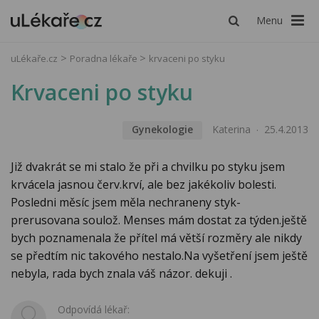
Menu
uLékaře.cz
Poradna lékaře
krvaceni po styku
Krvaceni po styku
Gynekologie
Katerina
25.4.2013
Již dvakrát se mi stalo že při a chvilku po styku jsem
krvácela jasnou červ.krví, ale bez jakékoliv bolesti.
Posledni měsíc jsem měla nechraneny styk-
prerusovana soulož. Menses mám dostat za týden.ještě
bych poznamenala že přítel má větší rozměry ale nikdy
se předtím nic takového nestalo.Na vyšetření jsem ještě
nebyla, rada bych znala váš názor. dekuji .
Odpovídá lékař: