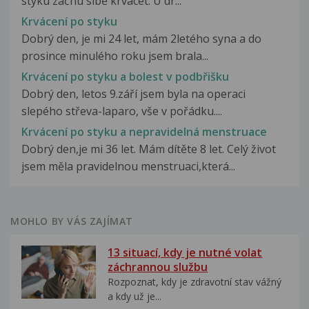
styku začnu slbě krvácet. U dr...
Krvácení po styku
Dobrý den, je mi 24 let, mám 2letého syna a do
prosince minulého roku jsem brala...
Krvácení po styku a bolest v podbřišku
Dobrý den, letos 9.září jsem byla na operaci
slepého střeva-laparo, vše v pořádku....
Krvácení po styku a nepravidelná menstruace
Dobrý den,je mi 36 let. Mám dítěte 8 let. Celý život
jsem měla pravidelnou menstruaci,která...
MOHLO BY VÁS ZAJÍMAT
13 situací, kdy je nutné volat
záchrannou službu
Rozpoznat, kdy je zdravotní stav vážný
a kdy už je...