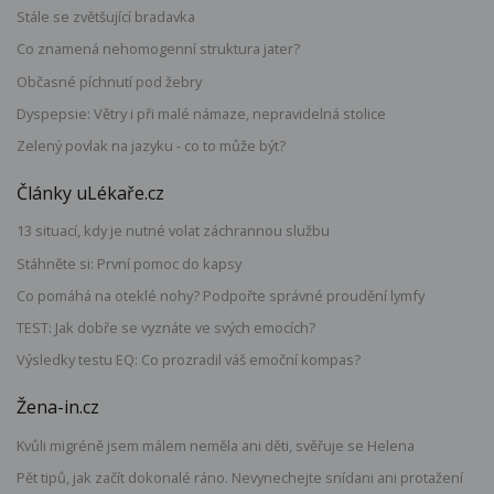
Stále se zvětšující bradavka
Co znamená nehomogenní struktura jater?
Občasné píchnutí pod žebry
Dyspepsie: Větry i při malé námaze, nepravidelná stolice
Zelený povlak na jazyku - co to může být?
Články uLékaře.cz
13 situací, kdy je nutné volat záchrannou službu
Stáhněte si: První pomoc do kapsy
Co pomáhá na oteklé nohy? Podpořte správné proudění lymfy
TEST: Jak dobře se vyznáte ve svých emocích?
Výsledky testu EQ: Co prozradil váš emoční kompas?
Žena-in.cz
Kvůli migréně jsem málem neměla ani děti, svěřuje se Helena
Pět tipů, jak začít dokonalé ráno. Nevynechejte snídani ani protažení