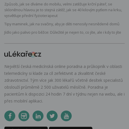
Způsob, jak se díváme do mobilu, velmi zatěžuje krční páteř, se
skloněnou hlavou je to stejná zátěž, jak se 40 kilovým pytlem na krku,
vysvětluje přední fyzioterapeut
Tipy maminek, jak na svačiny, aby je děti nenosily nesnědené domů
Jídlo jako palivo pro běžce: Důležité je nejen to, co jíte, ale i kdy to jíte
Největší česká medicínská online poradna a průkopník v oblasti
telemedicíny si klade za cíl zefektivnit a zkvalitnit české
zdravotnictví. Tým více jak 300 lékařů včetně desítek specialistů
obslouží průměrně 2 500 uživatelů měsíčně. Poradna je
pacientům k dispozici 24 hodin 7 dní v týdnu nejen na webu, ale i
přes mobilní aplikaci.