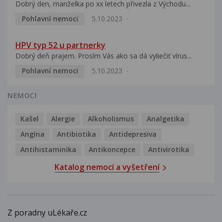
Dobrý den, manželka po xx letech přivezla z Východu...
Pohlavní nemoci
5.10.2023
HPV typ 52 u partnerky
Dobrý deň prajem. Prosím Vás ako sa dá vyliečiť vírus...
Pohlavní nemoci
5.10.2023
NEMOCI
Kašel
Alergie
Alkoholismus
Analgetika
Angína
Antibiotika
Antidepresiva
Antihistaminika
Antikoncepce
Antivirotika
Katalog nemocí a vyšetření
Z poradny uLékaře.cz