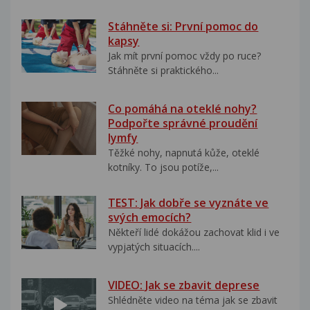
Stáhněte si: První pomoc do
kapsy
Jak mít první pomoc vždy po ruce?
Stáhněte si praktického...
Co pomáhá na oteklé nohy?
Podpořte správné proudění
lymfy
Těžké nohy, napnutá kůže, oteklé
kotníky. To jsou potíže,...
TEST: Jak dobře se vyznáte ve
svých emocích?
Někteří lidé dokážou zachovat klid i ve
vypjatých situacích....
VIDEO: Jak se zbavit deprese
Shlédněte video na téma jak se zbavit