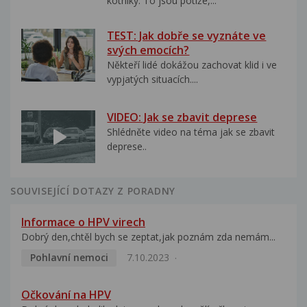
kotníky. To jsou potíže,...
TEST: Jak dobře se vyznáte ve
svých emocích?
Někteří lidé dokážou zachovat klid i ve
vypjatých situacích....
VIDEO: Jak se zbavit deprese
Shlédněte video na téma jak se zbavit
deprese..
SOUVISEJÍCÍ DOTAZY Z PORADNY
Informace o HPV virech
Dobrý den,chtěl bych se zeptat,jak poznám zda nemám...
Pohlavní nemoci
7.10.2023
Očkování na HPV