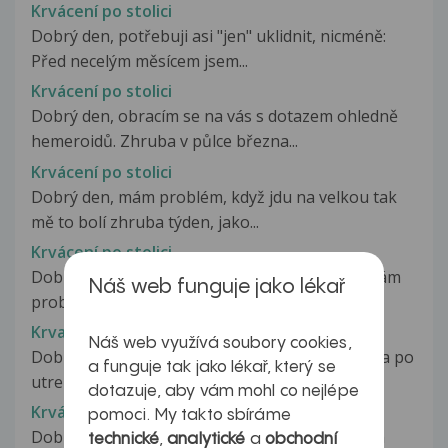
Krvácení po stolici
Dobrý den, potřebuji asi "jen" uklidnit, nicméně:
Před necelým měsícem jsem...
Krvácení po stolici
Dobrý den, obracím se na vás s dotazem ohledně
hemeroidů. Zhruba v půlce března...
Krvácení po stolici
Dobrý den, mám problém, když jdu na velkou tak
mě to bolí zhruba týden, jako...
Krvácení po stolici
Dobrý den, od porodu, který byl před 3roky, mám
Náš web funguje jako lékař
problémy sem tam při stolici,...
Krvaceni po stolici
Náš web využívá soubory cookies,
Dobry den mam dotaz dnes jsem byla na velke a po
a funguje tak jako lékař, který se
utreni jsem na toaletnim papire...
dotazuje, aby vám mohl co nejlépe
Krvácení po stolici.
pomoci. My takto sbíráme
Dobrý den, je mi 19 let a chtěla poradit, co mám
technické
,
analytické
a
obchodní