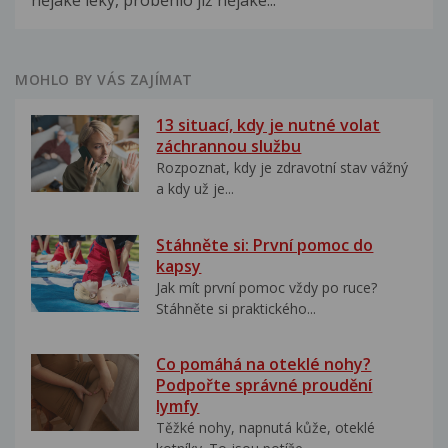
nějaké léky, proběhlo již nějaké...
MOHLO BY VÁS ZAJÍMAT
13 situací, kdy je nutné volat
záchrannou službu
Rozpoznat, kdy je zdravotní stav vážný
a kdy už je...
Stáhněte si: První pomoc do
kapsy
Jak mít první pomoc vždy po ruce?
Stáhněte si praktického...
Co pomáhá na oteklé nohy?
Podpořte správné proudění
lymfy
Těžké nohy, napnutá kůže, oteklé