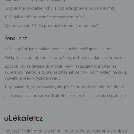
Co pomáhá na oteklé nohy? Podpořte správné proudění lymfy
TEST: Jak dobře se vyznáte ve svých emocích?
Výsledky testu EQ: Co prozradil váš emoční kompas?
Žena-in.cz
Kvůli migréně jsem málem neměla ani děti, svěřuje se Helena
Pět tipů, jak začít dokonalé ráno. Nevynechejte snídani ani protažení
Způsob, jak se díváme do mobilu, velmi zatěžuje krční páteř, se
skloněnou hlavou je to stejná zátěž, jak se 40 kilovým pytlem na krku,
vysvětluje přední fyzioterapeut
Tipy maminek, jak na svačiny, aby je děti nenosily nesnědené domů
Jídlo jako palivo pro běžce: Důležité je nejen to, co jíte, ale i kdy to jíte
Největší česká medicínská online poradna a průkopník v oblasti