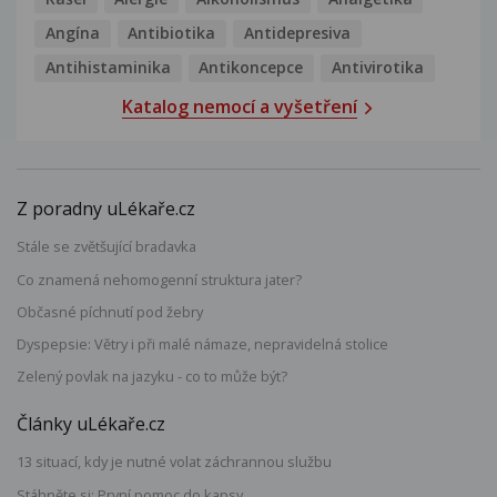
Angína
Antibiotika
Antidepresiva
Antihistaminika
Antikoncepce
Antivirotika
Katalog nemocí a vyšetření
Z poradny uLékaře.cz
Stále se zvětšující bradavka
Co znamená nehomogenní struktura jater?
Občasné píchnutí pod žebry
Dyspepsie: Větry i při malé námaze, nepravidelná stolice
Zelený povlak na jazyku - co to může být?
Články uLékaře.cz
13 situací, kdy je nutné volat záchrannou službu
Stáhněte si: První pomoc do kapsy