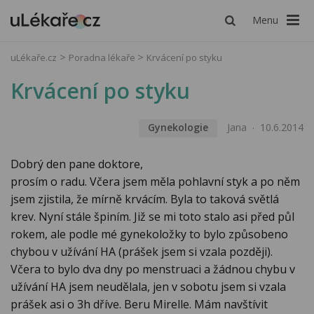
Menu
uLékaře.cz
Poradna lékaře
Krvácení po styku
Krvácení po styku
Gynekologie
Jana
10.6.2014
Dobrý den pane doktore,
prosím o radu. Včera jsem měla pohlavní styk a po něm
jsem zjistila, že mírně krvácím. Byla to taková světlá
krev. Nyní stále špiním. Již se mi toto stalo asi před půl
rokem, ale podle mé gynekoložky to bylo způsobeno
chybou v užívání HA (prášek jsem si vzala později).
Včera to bylo dva dny po menstruaci a žádnou chybu v
užívání HA jsem neudělala, jen v sobotu jsem si vzala
prášek asi o 3h dříve. Beru Mirelle. Mám navštívit