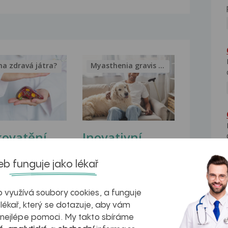
na zdravá játra?
Myasthenia gravis – vše, co...
kovatění
Inovativní
r v datech a
léčba
b funguje jako lékař
azech
myastenie –
naděje pro ty,
 využívá soubory cookies, a funguje
 lékař, který se dotazuje, aby vám
kteří ji...
 nejlépe pomoci. My takto sbíráme