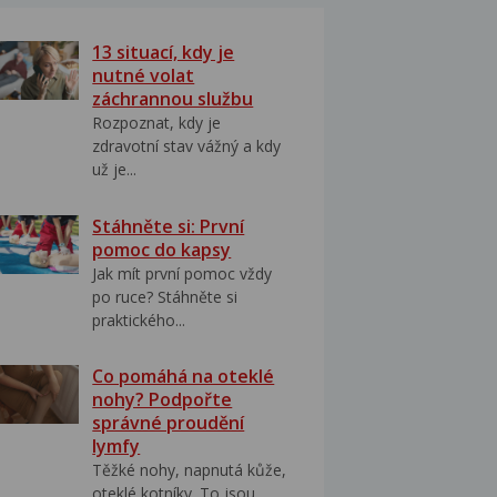
13 situací, kdy je
nutné volat
záchrannou službu
Rozpoznat, kdy je
zdravotní stav vážný a kdy
už je...
Stáhněte si: První
pomoc do kapsy
Jak mít první pomoc vždy
po ruce? Stáhněte si
praktického...
Co pomáhá na oteklé
nohy? Podpořte
správné proudění
lymfy
Těžké nohy, napnutá kůže,
oteklé kotníky. To jsou