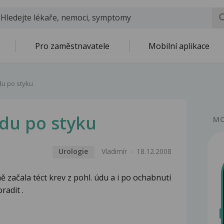
Pro zaměstnavatele
Mobilní aplikace
du po styku
údu po styku
MO
Urologie
Vladimír
18.12.2008
 začala téct krev z pohl. údu a i po ochabnutí
adit .