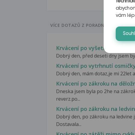
technick
abychom
vám lép
VÍCE DOTAZŮ Z PORADNY
Souh
Krvácení po vyšetření, různé 
Dobrý den, před deseti dny jsem byla
Krvácení po vytrhnutí osmič
Dobrý den, mám dotaz,je mi 22let a 
Krvácení po zákroku na dělož
Dneska jsem byla po 2he na zákro
reverz.po...
Krvácení po zákroku na ledvi
Dobrý den, po zákroku na ledvine 
Dostavala...
Krvácení po zátěži mimo cykl