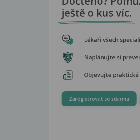
Dočteno? Pomů
ještě o kus víc.
Lékaři všech special
Naplánujte si preve
Objevujte praktické 
Zaregistrovat se zdarma