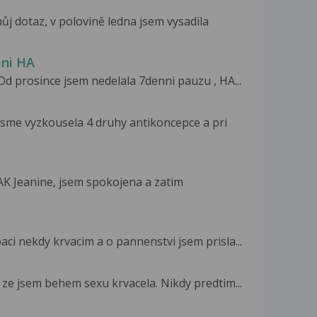
j dotaz, v polovině ledna jsem vysadila
ani HA
d prosince jsem nedelala 7denni pauzu , HA...
sme vyzkousela 4 druhy antikoncepce a pri
K Jeanine, jsem spokojena a zatim
ci nekdy krvacim a o pannenstvi jsem prisla...
 ze jsem behem sexu krvacela. Nikdy predtim...