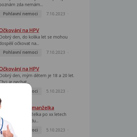
poznám zda nemám...
Pohlavní nemoci
7.10.2023
Očkování na HPV
Dobrý den, do kolika let se mohou
dospělí očkovat na...
Pohlavní nemoci
7.10.2023
Očkování na HPV
Dobrý den, mým dětem je 18 a 20 let.
Chci je nechat...
Pohlavní nemoci
5.10.2023
HPV pozitivní manželka
Dobrý den, manželka po xx letech
přivezla z Východu...
Pohlavní nemoci
5.10.2023