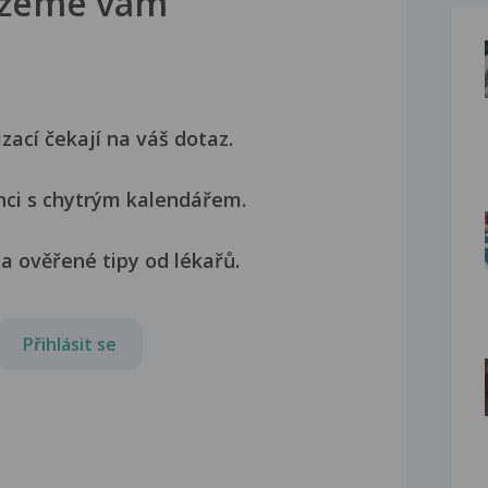
žeme vám
izací čekají na váš dotaz.
nci s chytrým kalendářem.
a ověřené tipy od lékařů.
Přihlásit se