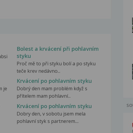
Bolest a krvácení při pohlavním
styku
absi
Proč mě to při styku bolí a po styku
teče krev nedávno...
Krvácení po pohlavním styku
m je
Dobrý den mam problém když s
přítelem mam pohlavní...
o
Krvácení po pohlavním styku
SO
Dobry den, v sobotu jsem mela
pohlavní styk s partnerem....