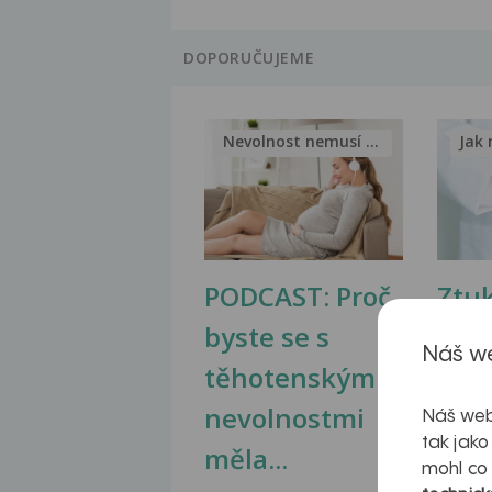
DOPORUČUJEME
Nevolnost nemusí být nutnou...
Jak 
PODCAST: Proč
Ztu
byste se s
jate
Náš we
těhotenskými
obr
nevolnostmi
Náš web
tak jako
měla...
mohl co