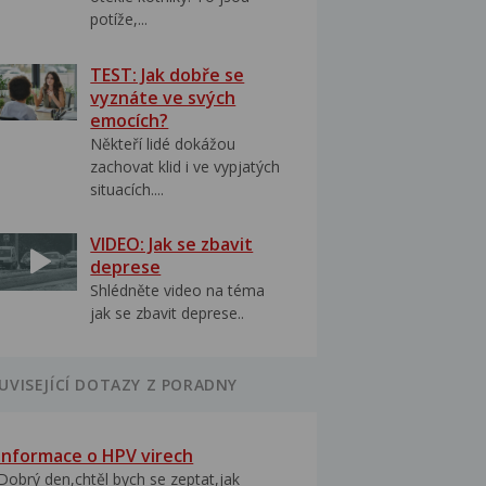
potíže,...
TEST: Jak dobře se
vyznáte ve svých
emocích?
Někteří lidé dokážou
zachovat klid i ve vypjatých
situacích....
VIDEO: Jak se zbavit
deprese
Shlédněte video na téma
jak se zbavit deprese..
UVISEJÍCÍ DOTAZY Z PORADNY
Informace o HPV virech
Dobrý den,chtěl bych se zeptat,jak