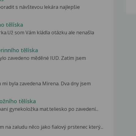
oradit s návštevou lekára najlepšie
o tělíska
rka.Už som Vám kládla otázku ale nenašla
rinního tělíska
bylo zavedeno měděné IUD. Zatím jsem
m mi byla zavedena Mirena. Dva dny jsem
ožního tělíska
pani gynekoložka mat.teliesko po zavedení...
na zaludu něco jako fialový prstenec který...