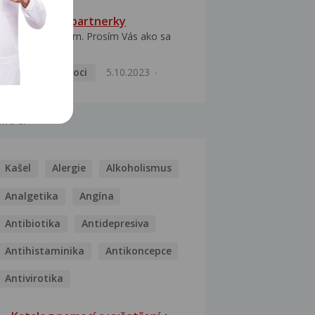
HPV typ 52 u partnerky
Dobrý deň prajem. Prosím Vás ako sa
dá vyliečiť vírus...
Pohlavní nemoci
5.10.2023
MOCI
Kašel
Alergie
Alkoholismus
Analgetika
Angína
Antibiotika
Antidepresiva
Antihistaminika
Antikoncepce
Antivirotika