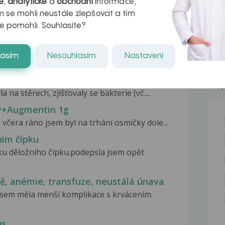
é
,
analytické
a
obchodní
informace,
 se mohli neustále zlepšovat a tím
e pomohli. Souhlasíte?
lasím
Nesouhlasím
Nastavení
příznaky
NE
 na stěrech, zjišťovaly se bakterie (vč....
ky+Augmentin 1g
včera ráno jsem byl na trhání osmičky dole...
ním čípku
ku děložního čípku.podepsla jsem opět
ně, anémie, transfuze, neustálá únava
jsem měla menší komplikace s krvácením.
us