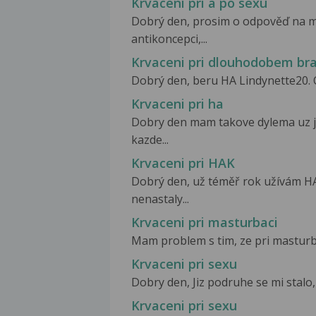
Krvaceni pri a po sexu
Dobrý den, prosim o odpověď na mů
antikoncepci,...
Krvaceni pri dlouhodobem br
Dobrý den, beru HA Lindynette20. O
Krvaceni pri ha
Dobry den mam takove dylema uz j
kazde...
Krvaceni pri HAK
Dobrý den, už téměř rok užívám HA
nenastaly...
Krvaceni pri masturbaci
Mam problem s tim, ze pri masturba
Krvaceni pri sexu
Dobry den, Jiz podruhe se mi stalo,
Krvaceni pri sexu